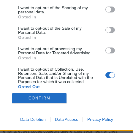
Accompagner le choix d’un enfant ne s’improvise pas. C’est
I want to opt-out of the Sharing of my
personal data.
précisément pour cette raison que le protocole Optikid a été
Opted In
développé il y a plus de 30 ans, et que les adhérents du réseau
actualisent leur formation chaque année afin de garantir une prise
I want to opt-out of the Sale of my
Personal Data.
en charge adaptée aux besoins spécifiques des plus jeunes.
Opted In
I want to opt-out of processing my
Personal Data for Targeted Advertising.
Opted In
I want to opt-out of Collection, Use,
Retention, Sale, and/or Sharing of my
Personal Data that Is Unrelated with the
Purposes for which it was collected.
Opted Out
Au-delà du choix des équipements, l’accompagnement en magasin
CONFIRM
joue un rôle clé dans l’acceptation des lunettes par l’enfant.
Les
espaces Optikid ont ainsi été conçus pour répondre à leurs
besoins spécifiques
: mobilier à leur hauteur, aux angles
Data Deletion
Data Access
Privacy Policy
arrondis, espaces de jeu, ainsi qu’une décoration pensée pour les
enfants et des codes couleurs différenciés selon les tranches