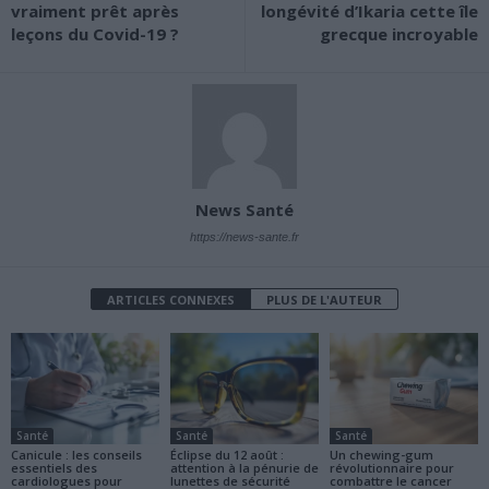
vraiment prêt après
longévité d’Ikaria cette île
leçons du Covid-19 ?
grecque incroyable
News Santé
https://news-sante.fr
ARTICLES CONNEXES
PLUS DE L'AUTEUR
Santé
Santé
Santé
Canicule : les conseils
Éclipse du 12 août :
Un chewing-gum
essentiels des
attention à la pénurie de
révolutionnaire pour
cardiologues pour
lunettes de sécurité
combattre le cancer