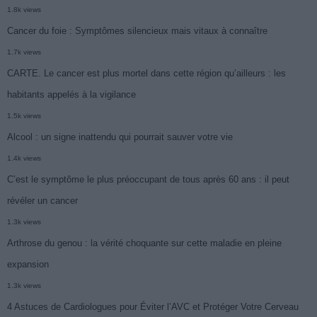
1.8k views
Cancer du foie : Symptômes silencieux mais vitaux à connaître
1.7k views
CARTE. Le cancer est plus mortel dans cette région qu’ailleurs : les
habitants appelés à la vigilance
1.5k views
Alcool : un signe inattendu qui pourrait sauver votre vie
1.4k views
C’est le symptôme le plus préoccupant de tous après 60 ans : il peut
révéler un cancer
1.3k views
Arthrose du genou : la vérité choquante sur cette maladie en pleine
expansion
1.3k views
4 Astuces de Cardiologues pour Éviter l’AVC et Protéger Votre Cerveau