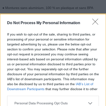
● Montures sans aluminium, 100 % en plastique et sans BPA
● Verres traités anti-rayures
Do Not Process My Personal Information
C’est dans cette logique que les opticiens du réseau spécialisé
If you wish to opt-out of the sale, sharing to third parties, or
Optikid proposent une grande variété de modèles dans les produits
processing of your personal or sensitive information for
pensés pour le quotidien des enfants, car comme le dit Dr Orssaud
targeted advertising by us, please use the below opt-out
« Les lunettes d’enfant sont des lunettes particulières, pas des
section to confirm your selection. Please note that after your
“petites” lunettes d’adulte. »
opt-out request is processed you may continue seeing
interest-based ads based on personal information utilized by
us or personal information disclosed to third parties prior to
À partir de 2 à 3 ans, impliquer l’enfant dans le choix de ses
your opt-out. You may separately opt-out of the further
lunettes devient essentiel pour favoriser l’adhésion et éviter les
disclosure of your personal information by third parties on the
refus :
« Notre but, c’est de lui trouver un équipement parfaitement
IAB’s list of downstream participants. This information may
adapté, avec lequel il se sente à la fois confortable et à l’aise
also be disclosed by us to third parties on the
IAB’s List of
visuellement. C’est très important de venir chez un opticien
Downstream Participants
that may further disclose it to other
spécialisé, car la prise en charge est complètement différente »,
third parties.
explique
Philippe Roncalli, opticien Optikid.
Personal Data Processing Opt Outs