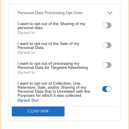
third parties.
Personal Data Processing Opt Outs
Article précédent
Article suivant
Santé visuelle des enfants
Fatigue chronique et nuits
I want to opt-out of the Sharing of my
: un enjeu qui se joue
agitée : comment
personal data.
Opted In
d’abord en famille
retrouver énergie et
sommeil réparateur
I want to opt-out of the Sale of my
Personal Data.
Opted In
I want to opt-out of processing my
Personal Data for Targeted Advertising.
Opted In
I want to opt-out of Collection, Use,
news
Retention, Sale, and/or Sharing of my
Personal Data that Is Unrelated with the
Purposes for which it was collected.
Opted Out
ARTICLES CONNEXES
PLUS DE L'AUTEUR
CONFIRM