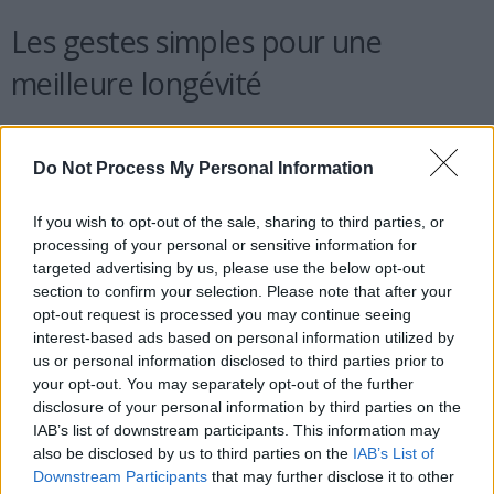
Les gestes simples pour une
meilleure longévité
À côté de leur alimentation, quatre habitudes sont essentielles,
selon Aufeminin et d’autres synthèses :
Do Not Process My Personal Information
Remplir environ 80 % de son assiette de végétaux
If you wish to opt-out of the sale, sharing to third parties, or
processing of your personal or sensitive information for
Pratiquer au moins 30 minutes d’activité physique chaque
targeted advertising by us, please use the below opt-out
jour
section to confirm your selection. Please note that after your
Prendre de vraies pauses, comme la sieste, une tisane ou
opt-out request is processed you may continue seeing
une marche lente
interest-based ads based on personal information utilized by
Éviter de vieillir seul, en partageant les repas et en
us or personal information disclosed to third parties prior to
maintenant un réseau de soutien
your opt-out. You may separately opt-out of the further
disclosure of your personal information by third parties on the
IAB’s list of downstream participants. This information may
also be disclosed by us to third parties on the
IAB’s List of
Downstream Participants
that may further disclose it to other