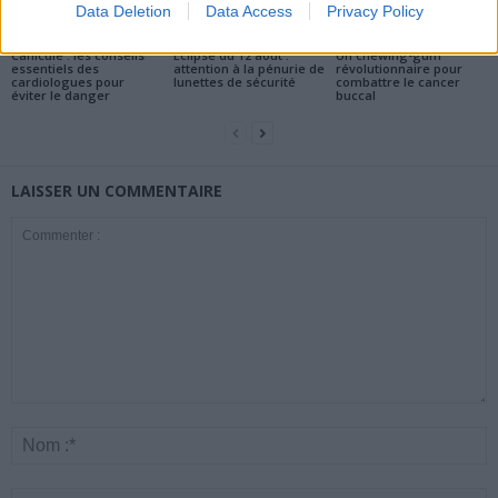
Data Deletion
Data Access
Privacy Policy
Santé
Santé
Santé
Canicule : les conseils
Éclipse du 12 août :
Un chewing-gum
essentiels des
attention à la pénurie de
révolutionnaire pour
cardiologues pour
lunettes de sécurité
combattre le cancer
éviter le danger
buccal
LAISSER UN COMMENTAIRE