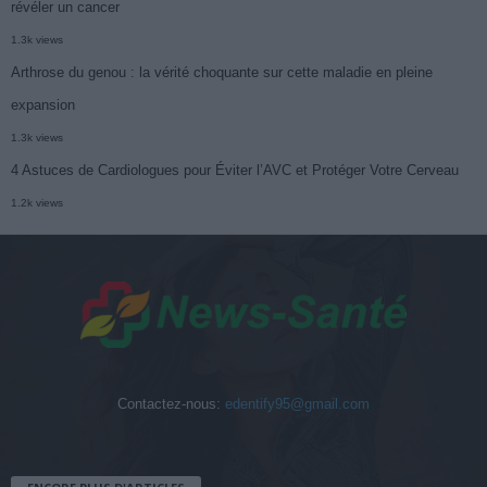
révéler un cancer
1.3k views
Arthrose du genou : la vérité choquante sur cette maladie en pleine
expansion
1.3k views
4 Astuces de Cardiologues pour Éviter l’AVC et Protéger Votre Cerveau
1.2k views
Contactez-nous:
edentify95@gmail.com