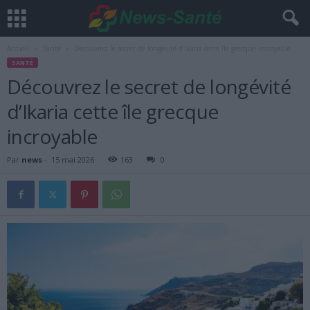
Accueil
Santé
Découvrez le secret de longévité d’Ikaria cette île grecque incroyable
SANTÉ
Découvrez le secret de longévité
d’Ikaria cette île grecque
incroyable
Par
news
-
15 mai 2026
163
0