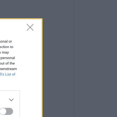
sonal or
ection to
ou may
 personal
out of the
 downstream
B’s List of