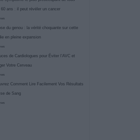
 60 ans : il peut révéler un cancer
iews
ose du genou : la vérité choquante sur cette
ie en pleine expansion
iews
uces de Cardiologues pour Éviter l’AVC et
ger Votre Cerveau
iews
vrez Comment Lire Facilement Vos Résultats
ise de Sang
iews