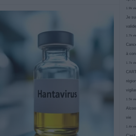
1.9k v
Je su
valide
1.7k v
Cance
à con
1.7k v
CARTE
région
vigil
1.5k v
Alcoo
vie
1.4k v
C’est