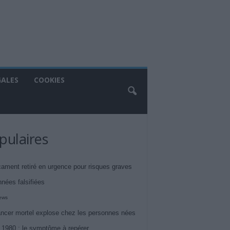
GALES
COOKIES
pulaires
ament retiré en urgence pour risques graves
nnées falsifiées
iews
ncer mortel explose chez les personnes nées
 1980 : le symptôme à repérer