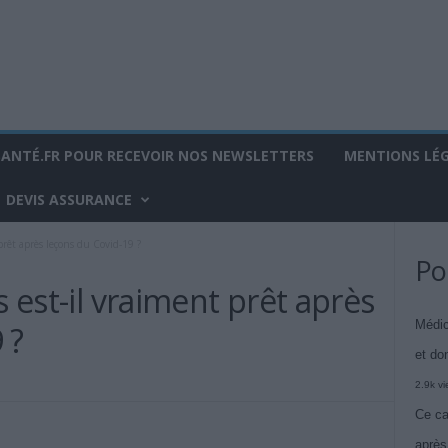
SANTÉ.FR POUR RECEVOIR NOS NEWSLETTERS
MENTIONS LÉ
DEVIS ASSURANCE
prêt après leçons du Covid-19 ?
Po
s est-il vraiment prêt après
Médic
 ?
et do
2.9k v
Ce ca
après