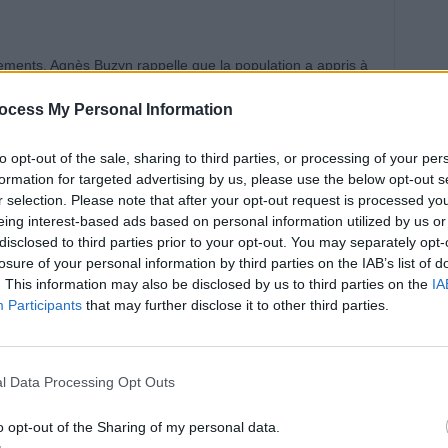
ments. Agnès Buzyn rappelle que la population a appris à
 la distanciation, ou à s’isoler en cas de besoin. Toutefois,
ocess My Personal Information
’actualité pour l’instant.
to opt-out of the sale, sharing to third parties, or processing of your per
mies pourraient survenir à l’avenir. La spécialiste évoque
formation for targeted advertising by us, please use the below opt-out s
 les contacts entre humains et animaux, augmentant ainsi le
r selection. Please note that after your opt-out request is processed y
eing interest-based ads based on personal information utilized by us or
disclosed to third parties prior to your opt-out. You may separately opt-
losure of your personal information by third parties on the IAB’s list of
, CE N’EST PAS TANT CET
. This information may also be disclosed by us to third parties on the
IA
Participants
that may further disclose it to other third parties.
S LE FAIT DE SE PRÉPARER
À POTENTIELLEMENT GÉRER
l Data Processing Opt Outs
ES PANDÉMIES. »
o opt-out of the Sharing of my personal data.