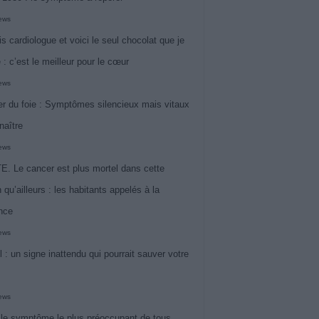
iews
is cardiologue et voici le seul chocolat que je
 : c’est le meilleur pour le cœur
iews
r du foie : Symptômes silencieux mais vitaux
naître
iews
. Le cancer est plus mortel dans cette
 qu’ailleurs : les habitants appelés à la
ance
iews
l : un signe inattendu qui pourrait sauver votre
iews
 le symptôme le plus préoccupant de tous