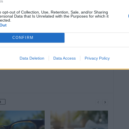
In
o opt-out of Collection, Use, Retention, Sale, and/or Sharing
ersonal Data that Is Unrelated with the Purposes for which it
lected.
Article suivant
Out
Covid, arrêt maladie et isolement : ce
qui change en février
CONFIRM
Data Deletion
Data Access
Privacy Policy
R