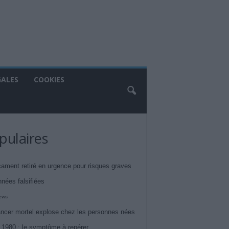
GALES
COOKIES
pulaires
ament retiré en urgence pour risques graves
nnées falsifiées
iews
ncer mortel explose chez les personnes nées
 1980 : le symptôme à repérer