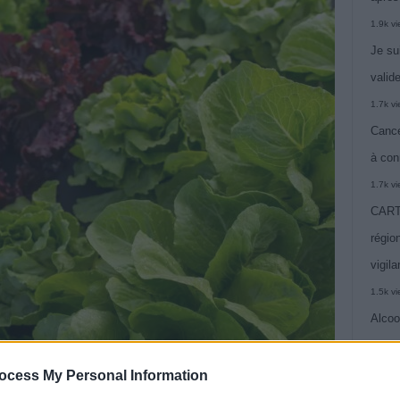
1.9k v
Je su
valide
1.7k v
Cance
à con
1.7k v
CARTE
région
vigil
1.5k v
Alcoo
vie
1.4k v
ocess My Personal Information
C’est