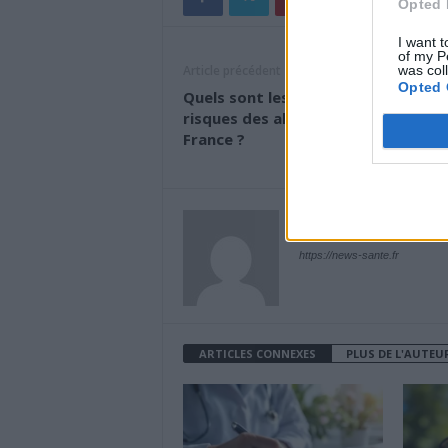
Opted 
I want t
of my P
was col
Article précédent
Opted 
Quels sont les les avantages et les
risques des aligneurs dentaires en
France ?
News Santé
https://news-sante.fr
ARTICLES CONNEXES
PLUS DE L'AUTEU