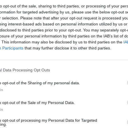
ais, elles n’ont pas toutes les mêmes bénéfices pour la
to opt-out of the sale, sharing to third parties, or processing of your per
après
formation for targeted advertising by us, please use the below opt-out s
1.3k v
r selection. Please note that after your opt-out request is processed y
nes de minéraux et de vitamines
eing interest-based ads based on personal information utilized by us or
Arthr
disclosed to third parties prior to your opt-out. You may separately opt-
malad
losure of your personal information by third parties on the IAB’s list of
ble pour assurer un bon transit, détoxifier l’organisme, bien
. This information may also be disclosed by us to third parties on the
IA
1.3k v
fération des bactéries pathogènes), ralentir la charge
Participants
that may further disclose it to other third parties.
4 Ast
é », lit-on dans Notre Temps.
Proté
itamines et de minéraux, dont « la vitamine B9 (acide
1.2k v
l Data Processing Opt Outs
ellulaire, à la protection
Décou
o opt-out of the Sharing of my personal data.
de Pr
In
1.1k v
o opt-out of the Sale of my Personal Data.
In
to opt-out of processing my Personal Data for Targeted
ing.