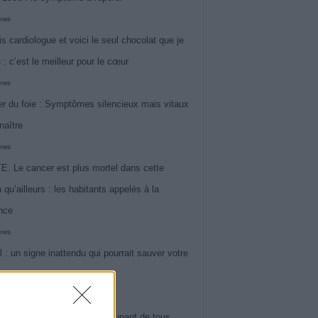
iews
is cardiologue et voici le seul chocolat que je
 : c’est le meilleur pour le cœur
iews
r du foie : Symptômes silencieux mais vitaux
naître
iews
. Le cancer est plus mortel dans cette
 qu’ailleurs : les habitants appelés à la
ance
iews
l : un signe inattendu qui pourrait sauver votre
iews
 le symptôme le plus préoccupant de tous