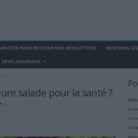
SANTÉ.FR POUR RECEVOIR NOS NEWSLETTERS
MENTIONS LÉ
DEVIS ASSURANCE
a santé ?
Po
eure salade pour la santé ?
Médic
0
et do
2.9k v
Ce ca
après