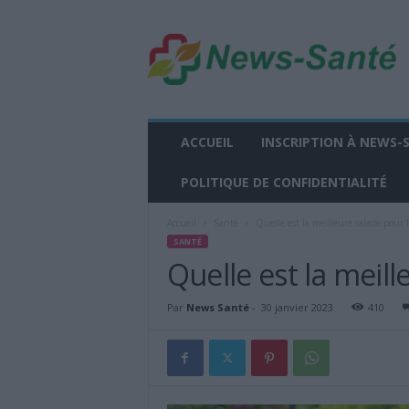
n
e
w
s
-
s
a
ACCUEIL
INSCRIPTION À NEWS-
n
t
POLITIQUE DE CONFIDENTIALITÉ
e
.
Accueil
Santé
Quelle est la meilleure salade pour l
f
SANTÉ
r
Quelle est la meill
Par
News Santé
-
30 janvier 2023
410