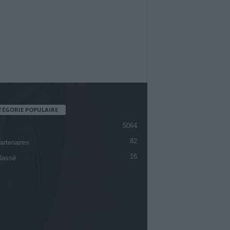
TÉGORIE POPULAIRE
5064
82
artenaires
16
lassé