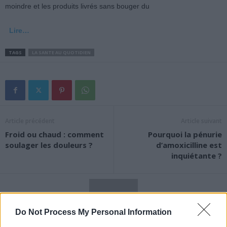
moindre et les produits livrés sans bouger du
Lire…
TAGS
LA SANTE AU QUOTIDIEN
Article précédent
Article suivant
Froid ou chaud : comment
Pourquoi la pénurie
soulager les douleurs ?
d’amoxicilline est
inquiétante ?
Do Not Process My Personal Information