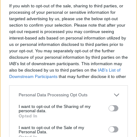
News Santé
If you wish to opt-out of the sale, sharing to third parties, or
processing of your personal or sensitive information for
https://news-sante.fr
targeted advertising by us, please use the below opt-out
section to confirm your selection. Please note that after your
opt-out request is processed you may continue seeing
ARTICLES CONNEXES
PLUS DE L'AUTEUR
interest-based ads based on personal information utilized by
us or personal information disclosed to third parties prior to
your opt-out. You may separately opt-out of the further
disclosure of your personal information by third parties on the
IAB’s list of downstream participants. This information may
Santé
Santé
Santé
also be disclosed by us to third parties on the
IAB’s List of
Canicule : les conseils
Éclipse du 12 août :
Un chewing-gum
Downstream Participants
that may further disclose it to other
essentiels des
attention à la pénurie de
révolutionnaire pour
cardiologues pour
lunettes de sécurité
combattre le cancer
third parties.
éviter le danger
buccal
Personal Data Processing Opt Outs
I want to opt-out of the Sharing of my
personal data.
Opted In
Populaires
I want to opt-out of the Sale of my
Personal Data.
Médicament retiré en urgence pour risques graves et données falsifiées
Opted In