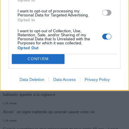
2.9k views
I want to opt-out of processing my
Personal Data for Targeted Advertising.
Ce cancer mortel explose chez les personnes nées après 1980 : le
Opted In
symptôme à repérer
I want to opt-out of Collection, Use,
Retention, Sale, and/or Sharing of my
1.9k views
Personal Data that Is Unrelated with the
Purposes for which it was collected.
Je suis cardiologue et voici le seul chocolat que je valide : c’est le
Opted Out
meilleur pour le cœur
CONFIRM
1.8k views
Cancer du foie : Symptômes silencieux mais vitaux à connaître
1.7k views
Data Deletion
Data Access
Privacy Policy
CARTE. Le cancer est plus mortel dans cette région qu’ailleurs : les
habitants appelés à la vigilance
1.5k views
Alcool : un signe inattendu qui pourrait sauver votre vie
1.4k views