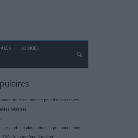
GALES
COOKIES
pulaires
ament retiré en urgence pour risques graves
nnées falsifiées
ws
ncer mortel explose chez les personnes nées
 1980 : le symptôme à repérer