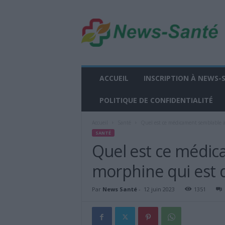
n
e
w
s
-
s
a
ACCUEIL
INSCRIPTION À NEWS-
n
t
POLITIQUE DE CONFIDENTIALITÉ
e
.
Accueil
Santé
Quel est ce médicament semblable à 
f
SANTÉ
r
Quel est ce médic
morphine qui est d
Par
News Santé
-
12 juin 2023
1351