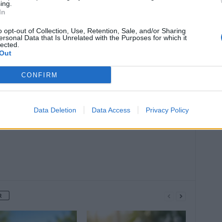
ing.
In
o opt-out of Collection, Use, Retention, Sale, and/or Sharing
ersonal Data that Is Unrelated with the Purposes for which it
lected.
Out
Article suivant
CONFIRM
ter
Appel à la grève dans les hôpitaux
début juillet
Data Deletion
Data Access
Privacy Policy
R