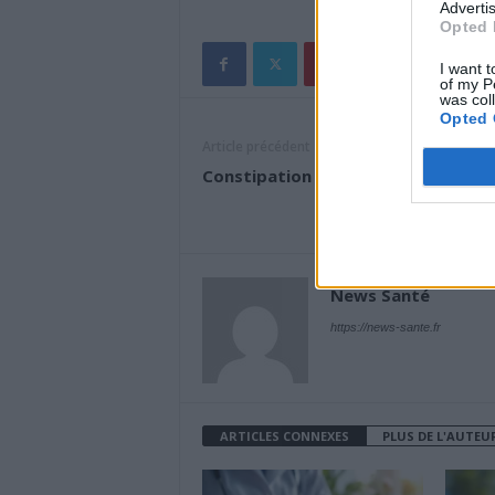
Advertis
Opted 
I want t
of my P
was col
Opted 
Article précédent
Constipation : ces 5 aliments à évi
News Santé
https://news-sante.fr
ARTICLES CONNEXES
PLUS DE L'AUTEU