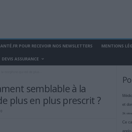
SANTÉ.FR POUR RECEVOIR NOS NEWSLETTERS
MENTIONS LÉ
DEVIS ASSURANCE
la morphine qui est de plus...
Po
ament semblable à la
Médic
e plus en plus prescrit ?
et do
0
3k vie
Ce ca
après