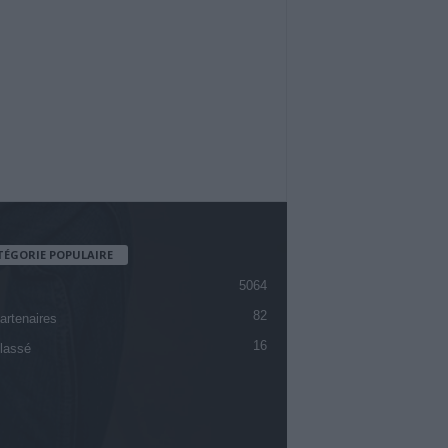
TÉGORIE POPULAIRE
5064
82
artenaires
16
lassé