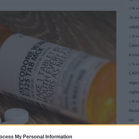
1.9k v
Je su
valide
1.7k v
Cance
à con
1.7k v
CARTE
région
vigil
1.4k v
Alcoo
vie
1.4k v
ocess My Personal Information
C’est