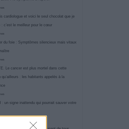
iews
is cardiologue et voici le seul chocolat que je
 : c’est le meilleur pour le cœur
iews
r du foie : Symptômes silencieux mais vitaux
naître
iews
. Le cancer est plus mortel dans cette
 qu’ailleurs : les habitants appelés à la
ance
iews
l : un signe inattendu qui pourrait sauver votre
iews
 le symptôme le plus préoccupant de tous