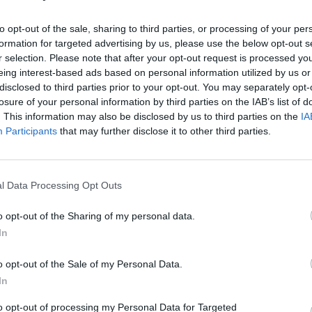
après
to opt-out of the sale, sharing to third parties, or processing of your per
1.3k v
formation for targeted advertising by us, please use the below opt-out s
r selection. Please note that after your opt-out request is processed y
Arthr
morphine, est de plus en plus prescrite en France. Or,
eing interest-based ads based on personal information utilized by us or
isque d’overdose. On fait le point.
malad
disclosed to third parties prior to your opt-out. You may separately opt-
losure of your personal information by third parties on the IAB’s list of
1.3k v
e de 25%
. This information may also be disclosed by us to third parties on the
IA
4 Ast
Participants
that may further disclose it to other third parties.
Proté
rmacovigilance
au CHU de Bordeaux observe une
hausse
1.2k v
ette molécule. Il s’agit de l’oxycodone, un
puissant
l Data Processing Opt Outs
Dents
résistantes aux autres traitements. LA Bretagne fait aussi
sauve
 consommation de l’oxycodone a augmenté en France de
o opt-out of the Sharing of my personal data.
1k vie
In
o opt-out of the Sale of my Personal Data.
In
to opt-out of processing my Personal Data for Targeted