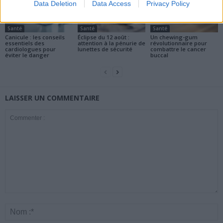
Data Deletion
Data Access
Privacy Policy
Santé
Santé
Santé
Canicule : les conseils
Éclipse du 12 août :
Un chewing-gum
essentiels des
attention à la pénurie de
révolutionnaire pour
cardiologues pour
lunettes de sécurité
combattre le cancer
éviter le danger
buccal
LAISSER UN COMMENTAIRE