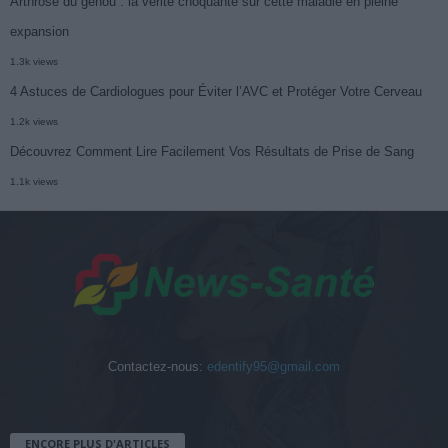
Arthrose du genou : la vérité choquante sur cette maladie en pleine
expansion
1.3k views
4 Astuces de Cardiologues pour Éviter l’AVC et Protéger Votre Cerveau
1.2k views
Découvrez Comment Lire Facilement Vos Résultats de Prise de Sang
1.1k views
Contactez-nous:
edentify95@gmail.com
ENCORE PLUS D'ARTICLES