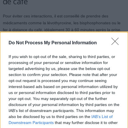
de café
Pour éviter ces interactions, il est conseillé de prendre des
médicaments comme la lévothyroxine, les bisphosphonates ou le
fer à distance du café, idéalement 30 à 60 minutes après la prise.
Pour les antipsychotiques, antidépresseurs ou anticoagulants, il est
Do Not Process My Personal Information
important de maintenir une consommation régulière de café, sans
variations brutales, pour éviter des pics ou des chutes de
If you wish to opt-out of the sale, sharing to third parties, or
concentration médicamenteuse.
processing of your personal or sensitive information for
targeted advertising by us, please use the below opt-out
En cas de fatigue persistante, de palpitations, d’insomnie ou de
section to confirm your selection. Please note that after your
bleus faciles après avoir changé sa façon de consommer le café, il
opt-out request is processed you may continue seeing
est recommandé d’en parler à un professionnel de santé. Il pourra
interest-based ads based on personal information utilized by
ajuster les horaires, vérifier les analyses ou proposer de passer à
us or personal information disclosed to third parties prior to
un décaféiné, voire déplacer le rituel café plus tard dans la
your opt-out. You may separately opt-out of the further
disclosure of your personal information by third parties on the
matinée.
IAB’s list of downstream participants. This information may
also be disclosed by us to third parties on the
IAB’s List of
Downstream Participants
that may further disclose it to other