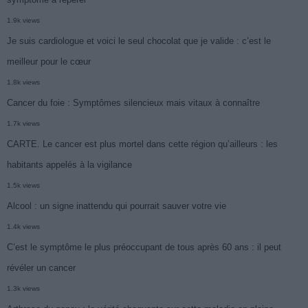
1.9k views
Je suis cardiologue et voici le seul chocolat que je valide : c’est le
meilleur pour le cœur
1.8k views
Cancer du foie : Symptômes silencieux mais vitaux à connaître
1.7k views
CARTE. Le cancer est plus mortel dans cette région qu’ailleurs : les
habitants appelés à la vigilance
1.5k views
Alcool : un signe inattendu qui pourrait sauver votre vie
1.4k views
C’est le symptôme le plus préoccupant de tous après 60 ans : il peut
révéler un cancer
1.3k views