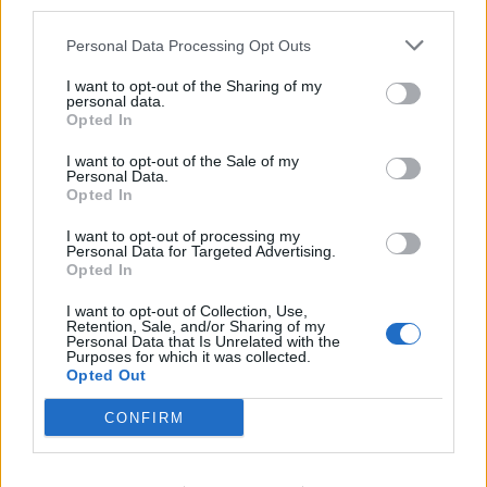
third parties.
Personal Data Processing Opt Outs
Article précédent
Article suivant
I want to opt-out of the Sharing of my
personal data.
Solitude chronique : le
Perdez du poids
Opted In
danger invisible qui
facilement avec la
menace votre santé
méthode 12-5-30, la
I want to opt-out of the Sale of my
nouvelle tendance fitness
Personal Data.
Opted In
I want to opt-out of processing my
Personal Data for Targeted Advertising.
Opted In
I want to opt-out of Collection, Use,
Retention, Sale, and/or Sharing of my
Personal Data that Is Unrelated with the
news
Purposes for which it was collected.
Opted Out
ARTICLES CONNEXES
PLUS DE L'AUTEUR
CONFIRM