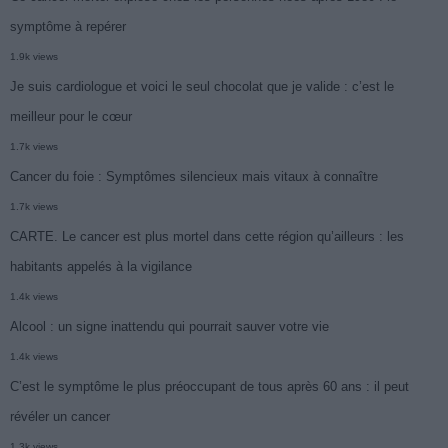
symptôme à repérer
1.9k views
Je suis cardiologue et voici le seul chocolat que je valide : c’est le
meilleur pour le cœur
1.7k views
Cancer du foie : Symptômes silencieux mais vitaux à connaître
1.7k views
CARTE. Le cancer est plus mortel dans cette région qu’ailleurs : les
habitants appelés à la vigilance
1.4k views
Alcool : un signe inattendu qui pourrait sauver votre vie
1.4k views
C’est le symptôme le plus préoccupant de tous après 60 ans : il peut
révéler un cancer
1.3k views