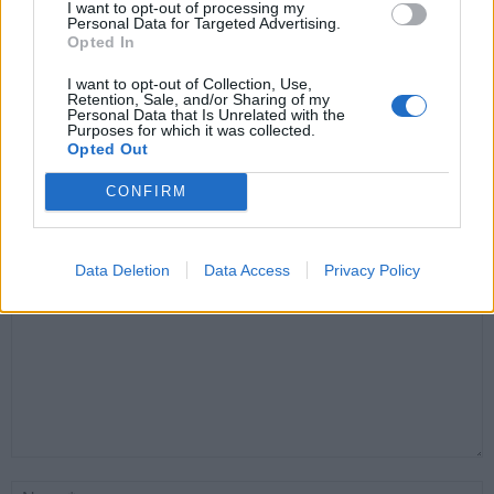
I want to opt-out of processing my
Personal Data for Targeted Advertising.
Opted In
I want to opt-out of Collection, Use,
Santé
Santé
Santé
Retention, Sale, and/or Sharing of my
Canicule : les conseils
Éclipse du 12 août :
Un chewing-gum
Personal Data that Is Unrelated with the
essentiels des
attention à la pénurie de
révolutionnaire pour
Purposes for which it was collected.
cardiologues pour
lunettes de sécurité
combattre le cancer
Opted Out
éviter le danger
buccal
CONFIRM
LAISSER UN COMMENTAIRE
Data Deletion
Data Access
Privacy Policy