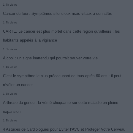
1.7k views
Cancer du foie : Symptômes silencieux mais vitaux à connaître
1.7k views
CARTE. Le cancer est plus mortel dans cette région qu’ailleurs : les
habitants appelés à la vigilance
1.5k views
Alcool : un signe inattendu qui pourrait sauver votre vie
1.4k views
C’est le symptôme le plus préoccupant de tous après 60 ans : il peut
révéler un cancer
1.3k views
Arthrose du genou : la vérité choquante sur cette maladie en pleine
expansion
1.3k views
4 Astuces de Cardiologues pour Éviter l’AVC et Protéger Votre Cerveau