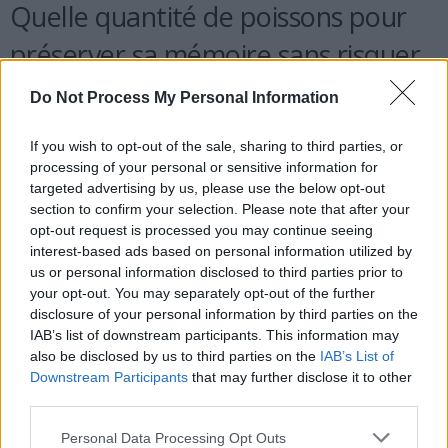
Quelle quantité de poissons pour
préserver sa mémoire sans risquer
la pollution ?
Do Not Process My Personal Information
Selon l’ANSES, deux portions de poisson par semaine suffisent. En
If you wish to opt-out of the sale, sharing to third parties, or
processing of your personal or sensitive information for
choisissant une portion de 100 g de hareng et une de maquereau,
targeted advertising by us, please use the below opt-out
vous comblez largement vos besoins en oméga 3 tout en limitant
section to confirm your selection. Please note that after your
l’exposition aux métaux lourds. Nutriting indique que ce rythme de
opt-out request is processed you may continue seeing
consommation de poissons gras est associé à un déclin cognitif
interest-based ads based on personal information utilized by
plus lent chez les seniors.
us or personal information disclosed to third parties prior to
your opt-out. You may separately opt-out of the further
disclosure of your personal information by third parties on the
IAB’s list of downstream participants. This information may
also be disclosed by us to third parties on the
IAB’s List of
Downstream Participants
that may further disclose it to other
third parties.
Article précédent
Article suivant
Personal Data Processing Opt Outs
Comment ralentir le
Pourquoi votre santé