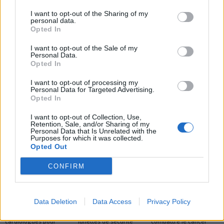
vieillissement cellulaire et
mérite un bilan régulier
I want to opt-out of the Sharing of my
défier la science
avant qu’il ne soit trop
personal data.
tard
Opted In
I want to opt-out of the Sale of my
Personal Data.
Opted In
I want to opt-out of processing my
Personal Data for Targeted Advertising.
Opted In
news
I want to opt-out of Collection, Use,
Retention, Sale, and/or Sharing of my
Personal Data that Is Unrelated with the
Purposes for which it was collected.
ARTICLES CONNEXES
PLUS DE L'AUTEUR
Opted Out
CONFIRM
Santé
Santé
Santé
Data Deletion
Data Access
Privacy Policy
Canicule : les conseils
Éclipse du 12 août :
Un chewing-gum
essentiels des
attention à la pénurie de
révolutionnaire pour
cardiologues pour
lunettes de sécurité
combattre le cancer