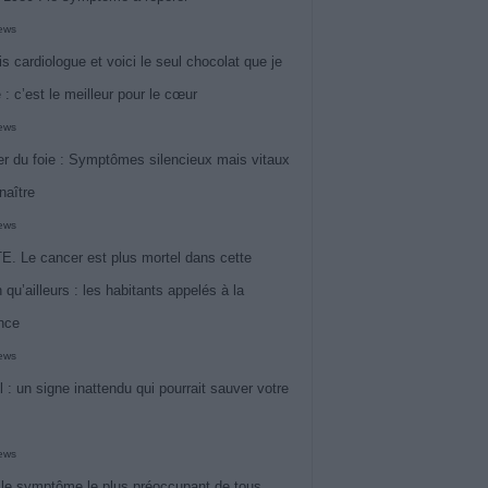
iews
is cardiologue et voici le seul chocolat que je
 : c’est le meilleur pour le cœur
iews
r du foie : Symptômes silencieux mais vitaux
naître
iews
. Le cancer est plus mortel dans cette
 qu’ailleurs : les habitants appelés à la
ance
iews
l : un signe inattendu qui pourrait sauver votre
iews
 le symptôme le plus préoccupant de tous