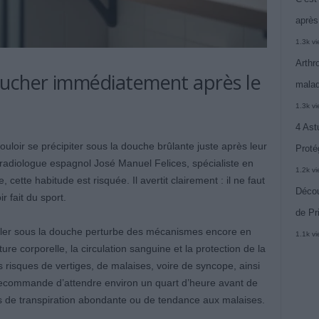
après
1.3k v
Arthr
oucher immédiatement après le
malad
1.3k v
4 Ast
oir se précipiter sous la douche brûlante juste après leur
Proté
radiologue espagnol José Manuel Felices, spécialiste en
1.2k v
 cette habitude est risquée. Il avertit clairement : il ne faut
Décou
 fait du sport.
de Pr
r aller sous la douche perturbe des mécanismes encore en
1.1k v
re corporelle, la circulation sanguine et la protection de la
risques de vertiges, de malaises, voire de syncope, ainsi
l recommande d’attendre environ un quart d’heure avant de
as de transpiration abondante ou de tendance aux malaises.