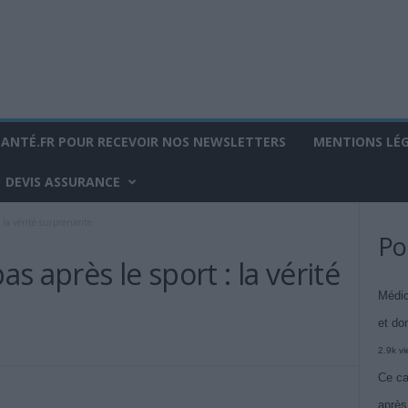
SANTÉ.FR POUR RECEVOIR NOS NEWSLETTERS
MENTIONS LÉ
DEVIS ASSURANCE
 la vérité surprenante
Po
 après le sport : la vérité
Médic
et do
2.9k v
Ce ca
après