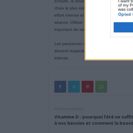
I want t
Ensuite, la douche doit être courte, entre 
of my P
choix le plus sûr pour la majorité. L’eau f
was col
Opted 
effort intense et une fois le corps calmé
séance. Utiliser des gels au pH physiologiq
important de sécher soigneusement la pea
Les personnes souffrant de problèmes car
doivent respecter cette étape d’attente e
intense.
Article précédent
Vitamine D : pourquoi l’été ne suffi
à nos besoins et comment la boos