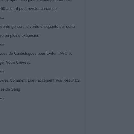
 60 ans : il peut révéler un cancer
iews
ose du genou : la vérité choquante sur cette
ie en pleine expansion
iews
uces de Cardiologues pour Éviter l’AVC et
ger Votre Cerveau
iews
vrez Comment Lire Facilement Vos Résultats
ise de Sang
iews