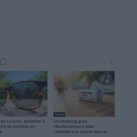
R
Santé
 du 12 août : attention à
Un chewing-gum
rie de lunettes de
révolutionnaire pour
é
combattre le cancer buccal