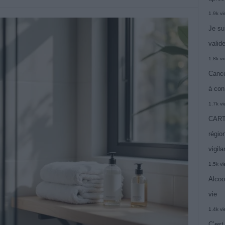
1.9k v
Je su
valide
1.8k v
Cance
à con
1.7k v
CARTE
région
vigil
1.5k v
Alcoo
vie
1.4k v
C’est