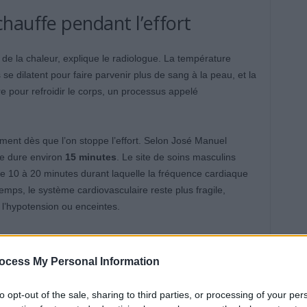
hauffe pendant l’effort
 de la chaleur, explique le radiologue. La température
e dilatent pour faire parvenir plus de sang à la peau, et la
e pour refroidir le corps, un processus appelé
ent dès que l’on stoppe l’effort. Selon José Manuel
le dure environ
15 minutes
. Le site de soins masculins
 10 à 20 minutes durant laquelle la fréquence cardiaque
temps, le système cardiovasculaire reste plus fragile,
l’hypotension ou enceintes.
uche immédiate
ocess My Personal Information
ut entraîner plusieurs problèmes. Si l’on se précipite sous
to opt-out of the sale, sharing to third parties, or processing of your per
odilatation, empêche la sueur de s’évaporer et peut faire