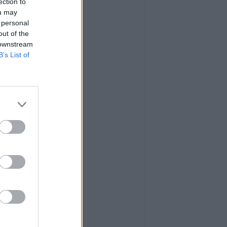
ection to
ou may
 personal
out of the
 downstream
B’s List of