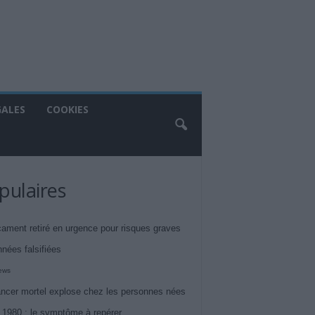
GALES
COOKIES
pulaires
ament retiré en urgence pour risques graves
nnées falsifiées
iews
ncer mortel explose chez les personnes nées
 1980 : le symptôme à repérer