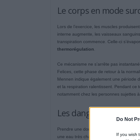
Le corps en mode surc
Lors de l’exercice, les muscles produisent
interne augmente, les vaisseaux sanguins s
transpiration commence. Celle-ci s’évapor
thermorégulation
.
Ce mécanisme ne s’arrête pas instantaném
Felices, cette phase de retour à la norma
Mennen indique également une période de
et la respiration ralentissent. Pendant ce 
notamment chez les personnes sujettes à 
Les dangers d’une do
Do Not Pr
Prendre une douche juste après l’effort pe
If you wish 
une eau très chaude, cela prolonge la vas