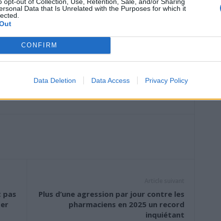
o opt-out of Collection, Use, Retention, Sale, and/or Sharing
3 et 5 minutes, et à une température tiède, qui reste le
ersonal Data that Is Unrelated with the Purposes for which it
roide peut être utilisée avec précaution, surtout après un
lected.
Out
. L’eau très chaude est déconseillée immédiatement après la
ue aide à préserver la barrière cutanée. Enfin, il est
CONFIRM
u et de porter des vêtements propres.
diaques, hypotendus, enceintes ou sujettes aux malaises
Data Deletion
Data Access
Privacy Policy
t éviter de se doucher seules immédiatement après un effort
Article suivant
t pas
Plus d’une agression par jour contre les
ter
pharmaciens en 2025 un record
inquiétant