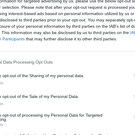
formation for targeted advertising by us, please use the below opt-out s
s. À l’inverse, une eau glacée sur un corps encore chaud
r selection. Please note that after your opt-out request is processed y
rissons, crampes ou malaise vagal.
eing interest-based ads based on personal information utilized by us or
disclosed to third parties prior to your opt-out. You may separately opt-
ransporte des toxines et des déchets métaboliques. Se
losure of your personal information by third parties on the IAB’s list of
. This information may also be disclosed by us to third parties on the
IA
etranspirer » après la douche, car le corps continue à
Participants
that may further disclose it to other third parties.
 de transpiration, légèrement acide, protège la peau contre
iser un savon alcalin trop rapidement peut rompre cet
 ou sécheresse.
l Data Processing Opt Outs
endre et comment faire la
o opt-out of the Sharing of my personal data.
In
o opt-out of the Sale of my Personal Data.
d’attendre environ 15 minutes avant de prendre sa douche.
In
plage de 10 à 20 minutes. Pendant cette période, il est
mement, de marcher doucement, de faire des étirements ou
to opt-out of processing my Personal Data for Targeted
ing.
i retirer les vêtements mouillés pour éviter d’avoir froid.
In