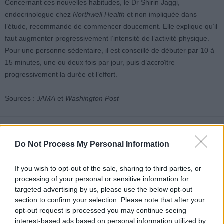
Concernant ces nouvelles habitudes, le Dr Shirin Jaggi,
endocrinologue chez
Northwell Health
et non impliquée dans
l’étude, recommande de commencer doucement. Elle explique qu’il
faut augmenter progressivement l’intensité de l’activité physique.
Pour une personne sédentaire, il est conseillé de débuter par 10 à
15 minutes, une ou deux fois par jour, puis d’accroître
progressivement la durée et l’effort.
Sources :
JAMA
et
Washington Post
Do Not Process My Personal Information
If you wish to opt-out of the sale, sharing to third parties, or
Article précédent
Article suivant
processing of your personal or sensitive information for
Marcher à jeun : la clé
Faites attention à votre
targeted advertising by us, please use the below opt-out
secrète pour brûler plus
bouillotte glacée : un
section to confirm your selection. Please note that after your
de graisses rapidement
risque inattendu vous
opt-out request is processed you may continue seeing
guette
interest-based ads based on personal information utilized by