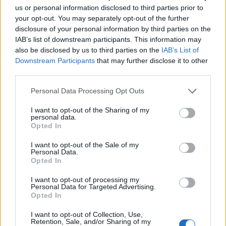
us or personal information disclosed to third parties prior to
your opt-out. You may separately opt-out of the further
disclosure of your personal information by third parties on the
IAB’s list of downstream participants. This information may
also be disclosed by us to third parties on the
IAB’s List of
Downstream Participants
that may further disclose it to other
third parties.
news
Personal Data Processing Opt Outs
ARTICLES CONNEXES
PLUS DE L'AUTEUR
I want to opt-out of the Sharing of my
personal data.
Opted In
I want to opt-out of the Sale of my
Personal Data.
Opted In
Santé
Santé
Santé
Canicule : les conseils
Éclipse du 12 août :
Un chewing-gum
I want to opt-out of processing my
essentiels des
attention à la pénurie de
révolutionnaire pour
Personal Data for Targeted Advertising.
cardiologues pour
lunettes de sécurité
combattre le cancer
Opted In
éviter le danger
buccal
I want to opt-out of Collection, Use,
Retention, Sale, and/or Sharing of my