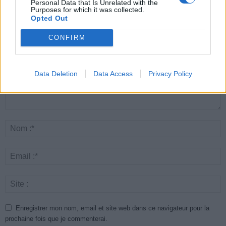
Personal Data that Is Unrelated with the
Purposes for which it was collected.
LAISSER UN COMMENTAIRE
Opted Out
CONFIRM
Data Deletion
Data Access
Privacy Policy
Enregistrer mon nom, email et site web dans ce navigateur pour la
prochaine fois que je commenterai.