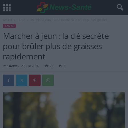
Accueil
Santé
Marcher à jeun : la clé secrète pour brûler plus de graisses...
SANTÉ
Marcher à jeun : la clé secrète
pour brûler plus de graisses
rapidement
Par
news
-
23 juin 2026
73
0