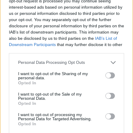
opt-out request is processed you may continue seeing
Ceux qui ne supportent pas de marcher à jeun peuvent faire 10 à
interest-based ads based on personal information utilized by
15 minutes de marche modérée dans la demi-heure suivant les
us or personal information disclosed to third parties prior to
repas, pour atténuer les pics de glycémie. Il est aussi possible de
your opt-out. You may separately opt-out of the further
disclosure of your personal information by third parties on the
diviser la marche en plusieurs courtes sorties dans la journée. La
IAB’s list of downstream participants. This information may
pratique régulière permet d’obtenir des bénéfices cardio-
also be disclosed by us to third parties on the
IAB’s List of
métaboliques dès 2 500 à 2 600 pas par jour, avec un plateau
Downstream Participants
that may further disclose it to other
autour de 6 000 à 8 000 pas. Cependant, certaines personnes,
third parties.
comme celles sous insuline, les femmes enceintes ou celles
souffrant de maladies cardiaques ou de troubles du comportement
Personal Data Processing Opt Outs
alimentaire, doivent consulter leur médecin avant de commencer
I want to opt-out of the Sharing of my
cette activité.
personal data.
Opted In
I want to opt-out of the Sale of my
Personal Data.
Opted In
I want to opt-out of processing my
Personal Data for Targeted Advertising.
Article précédent
Article suivant
Opted In
Marche Nordique : la
Metformine : une solution