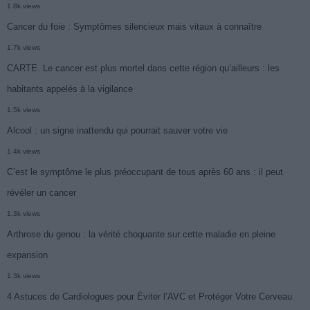
1.8k views
Cancer du foie : Symptômes silencieux mais vitaux à connaître
1.7k views
CARTE. Le cancer est plus mortel dans cette région qu’ailleurs : les
habitants appelés à la vigilance
1.5k views
Alcool : un signe inattendu qui pourrait sauver votre vie
1.4k views
C’est le symptôme le plus préoccupant de tous après 60 ans : il peut
révéler un cancer
1.3k views
Arthrose du genou : la vérité choquante sur cette maladie en pleine
expansion
1.3k views
4 Astuces de Cardiologues pour Éviter l’AVC et Protéger Votre Cerveau