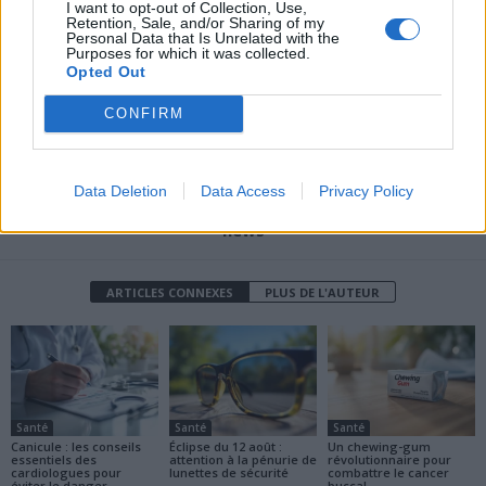
I want to opt-out of Collection, Use,
Solution Anti-Dépression
miracle contre le
Retention, Sale, and/or Sharing of my
Rapide pour Seniors
vieillissement et les
Personal Data that Is Unrelated with the
Purposes for which it was collected.
maladies chroniques
Opted Out
CONFIRM
Data Deletion
Data Access
Privacy Policy
news
ARTICLES CONNEXES
PLUS DE L'AUTEUR
Santé
Santé
Santé
Canicule : les conseils
Éclipse du 12 août :
Un chewing-gum
essentiels des
attention à la pénurie de
révolutionnaire pour
cardiologues pour
lunettes de sécurité
combattre le cancer
éviter le danger
buccal