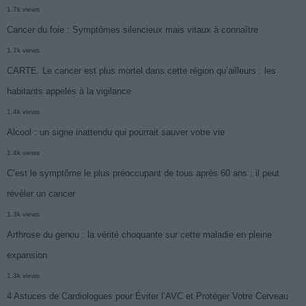
1.7k views
Cancer du foie : Symptômes silencieux mais vitaux à connaître
1.7k views
CARTE. Le cancer est plus mortel dans cette région qu’ailleurs : les
habitants appelés à la vigilance
1.4k views
Alcool : un signe inattendu qui pourrait sauver votre vie
1.4k views
C’est le symptôme le plus préoccupant de tous après 60 ans : il peut
révéler un cancer
1.3k views
Arthrose du genou : la vérité choquante sur cette maladie en pleine
expansion
1.3k views
4 Astuces de Cardiologues pour Éviter l’AVC et Protéger Votre Cerveau