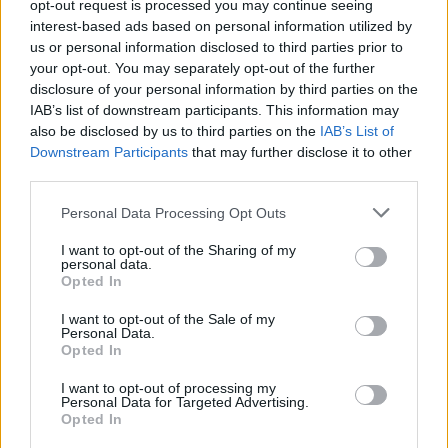
opt-out request is processed you may continue seeing
lentement mais sûrement au déclin cognitif.
interest-based ads based on personal information utilized by
us or personal information disclosed to third parties prior to
your opt-out. You may separately opt-out of the further
Le déficit de sommeil est également associé à un risque accru de
disclosure of your personal information by third parties on the
problèmes cardiovasculaires, de surpoids, d’obésité, de diabète de
IAB’s list of downstream participants. This information may
type 2, ainsi qu’à des troubles comme l’anxiété ou la dépression. Il
also be disclosed by us to third parties on the
IAB’s List of
est recommandé de dormir entre sept et huit heures chaque nuit.
Downstream Participants
that may further disclose it to other
Pour favoriser un bon sommeil, il est conseillé d’avoir une chambre
third parties.
sombre, fraîche (autour de 18°C), et de limiter l’utilisation du
Personal Data Processing Opt Outs
téléphone. Évitez les repas lourds ou tardifs, les sujets anxiogènes,
et privilégiez des routines apaisantes comme la lecture ou la prise
I want to opt-out of the Sharing of my
d’un bain avant de dormir.
personal data.
Opted In
I want to opt-out of the Sale of my
Personal Data.
Opted In
I want to opt-out of processing my
Personal Data for Targeted Advertising.
Article précédent
Article suivant
Opted In
Maladie de Basedow :
Pourquoi votre liquide