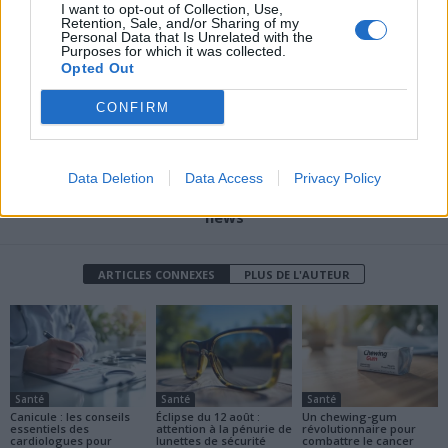
I want to opt-out of Collection, Use,
découvrez ses symptômes
vaisselle pourrait
Retention, Sale, and/or Sharing of my
et risques cachés
vraiment nuire à votre
Personal Data that Is Unrelated with the
Purposes for which it was collected.
santé
Opted Out
CONFIRM
Data Deletion
Data Access
Privacy Policy
news
ARTICLES CONNEXES
PLUS DE L'AUTEUR
Santé
Santé
Santé
Canicule : les conseils
Éclipse du 12 août :
Un chewing-gum
essentiels des
attention à la pénurie de
révolutionnaire pour
cardiologues pour
lunettes de sécurité
combattre le cancer