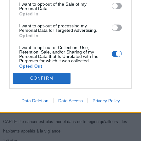
I want to opt-out of the Sale of my
Populaires
Personal Data.
Opted In
I want to opt-out of processing my
Médicament retiré en urgence pour risques graves et données falsifiées
Personal Data for Targeted Advertising.
Opted In
3k views
Ce cancer mortel explose chez les personnes nées après 1980 : le
I want to opt-out of Collection, Use,
Retention, Sale, and/or Sharing of my
symptôme à repérer
Personal Data that Is Unrelated with the
Purposes for which it was collected.
1.9k views
Opted Out
Je suis cardiologue et voici le seul chocolat que je valide : c’est le
CONFIRM
meilleur pour le cœur
1.7k views
Data Deletion
Data Access
Privacy Policy
Cancer du foie : Symptômes silencieux mais vitaux à connaître
1.7k views
CARTE. Le cancer est plus mortel dans cette région qu’ailleurs : les
habitants appelés à la vigilance
1.4k views