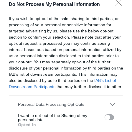
Do Not Process My Personal Information
If you wish to opt-out of the sale, sharing to third parties, or
processing of your personal or sensitive information for
targeted advertising by us, please use the below opt-out
News Santé
section to confirm your selection. Please note that after your
https://news-sante.fr
opt-out request is processed you may continue seeing
interest-based ads based on personal information utilized by
us or personal information disclosed to third parties prior to
ARTICLES CONNEXES
PLUS DE L'AUTEUR
your opt-out. You may separately opt-out of the further
disclosure of your personal information by third parties on the
IAB’s list of downstream participants. This information may
also be disclosed by us to third parties on the
IAB’s List of
Downstream Participants
that may further disclose it to other
third parties.
Santé
Santé
Santé
Canicule : les conseils
Éclipse du 12 août :
Un chewing-gum
essentiels des
attention à la pénurie de
révolutionnaire pour
Personal Data Processing Opt Outs
cardiologues pour
lunettes de sécurité
combattre le cancer
éviter le danger
buccal
I want to opt-out of the Sharing of my
personal data.
Opted In