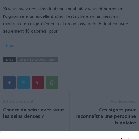
Si vous avez des kilos dont vous souhaitez vous débarrasser,
l’oignon sera un excellent allié. Il est riche en vitamines, en
minéraux, en oligo-éléments et en antioxydants. Et tout ça avec
seulement 40 calories, pour
Lire…
TAGS
LA SANTE AU QUOTIDIEN
Article précédent
Article suivant
Cancer du sein : avez-vous
Ces signes pour
les seins denses ?
reconnaître une personne
bipolaire