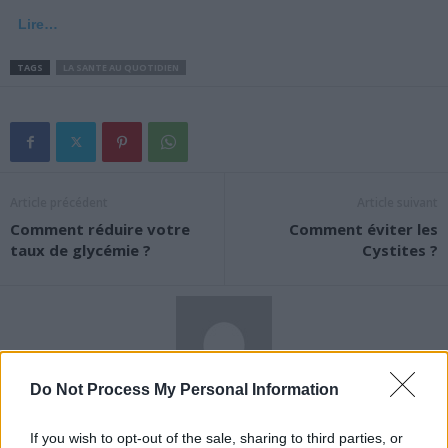
Lire…
TAGS
LA SANTE AU QUOTIDIEN
Article précédent
Article suivant
Comment réduire votre
Comment éviter les
taux de glycémie ?
Cystites ?
Do Not Process My Personal Information
News Santé
If you wish to opt-out of the sale, sharing to third parties, or
https://news-sante.fr