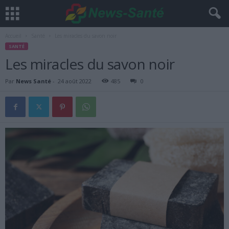
Accueil
Santé
Les miracles du savon noir
SANTÉ
Les miracles du savon noir
Par
News Santé
-
24 août 2022
485
0