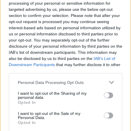
processing of your personal or sensitive information for
targeted advertising by us, please use the below opt-out
ARTICLES CONNEXES
PLUS DE L'AUTEUR
section to confirm your selection. Please note that after your
opt-out request is processed you may continue seeing
interest-based ads based on personal information utilized by
us or personal information disclosed to third parties prior to
your opt-out. You may separately opt-out of the further
disclosure of your personal information by third parties on the
Santé
Santé
Santé
IAB’s list of downstream participants. This information may
Canicule : les conseils
Éclipse du 12 août :
Un chewing-gum
essentiels des
also be disclosed by us to third parties on the
attention à la pénurie de
révolutionnaire pour
IAB’s List of
cardiologues pour
lunettes de sécurité
combattre le cancer
Downstream Participants
that may further disclose it to other
éviter le danger
buccal
third parties.
Personal Data Processing Opt Outs
I want to opt-out of the Sharing of my
Populaires
personal data.
Opted In
I want to opt-out of the Sale of my
Médicament retiré en urgence pour risques graves et données falsifiées
Personal Data.
Opted In
2.9k views