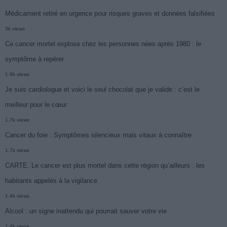
Médicament retiré en urgence pour risques graves et données falsifiées
3k views
Ce cancer mortel explose chez les personnes nées après 1980 : le
symptôme à repérer
1.9k views
Je suis cardiologue et voici le seul chocolat que je valide : c’est le
meilleur pour le cœur
1.7k views
Cancer du foie : Symptômes silencieux mais vitaux à connaître
1.7k views
CARTE. Le cancer est plus mortel dans cette région qu’ailleurs : les
habitants appelés à la vigilance
1.4k views
Alcool : un signe inattendu qui pourrait sauver votre vie
1.4k views