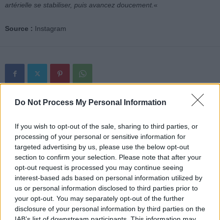
artérielle se stabiliser, puis avancez doucement.
«
Source :
Instagram
Do Not Process My Personal Information
Article précédent
Article suivant
Les secrets de la longévité
Attention aux UV : les
: elle a vécu 117 ans et
dangers invisibles pour
If you wish to opt-out of the sale, sharing to third parties, or
inspire la planète
vos yeux
processing of your personal or sensitive information for
targeted advertising by us, please use the below opt-out
section to confirm your selection. Please note that after your
opt-out request is processed you may continue seeing
interest-based ads based on personal information utilized by
us or personal information disclosed to third parties prior to
your opt-out. You may separately opt-out of the further
disclosure of your personal information by third parties on the
news
IAB’s list of downstream participants. This information may