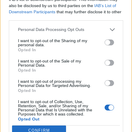
also be disclosed by us to third parties on the
IAB’s List of
Downstream Participants
that may further disclose it to other
ARTICLES CONNEXES
PLUS DE L'AUTEUR
third parties.
Personal Data Processing Opt Outs
I want to opt-out of the Sharing of my
personal data.
Opted In
Santé
Santé
Santé
Canicule : les conseils
Éclipse du 12 août :
Un chewing-gum
essentiels des
attention à la pénurie de
révolutionnaire pour
I want to opt-out of the Sale of my
cardiologues pour
lunettes de sécurité
combattre le cancer
Personal Data.
éviter le danger
buccal
Opted In
I want to opt-out of processing my
Personal Data for Targeted Advertising.
Opted In
LAISSER UN COMMENTAIRE
I want to opt-out of Collection, Use,
Retention, Sale, and/or Sharing of my
Personal Data that Is Unrelated with the
Purposes for which it was collected.
Opted Out
CONFIRM