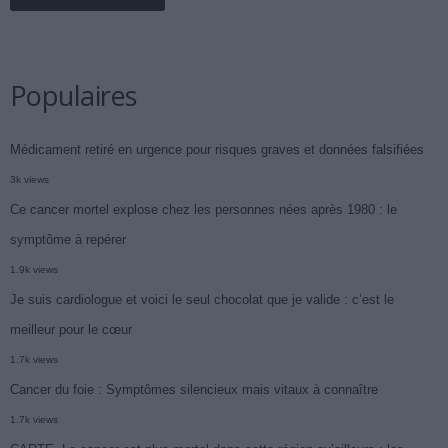
Populaires
Médicament retiré en urgence pour risques graves et données falsifiées
3k views
Ce cancer mortel explose chez les personnes nées après 1980 : le
symptôme à repérer
1.9k views
Je suis cardiologue et voici le seul chocolat que je valide : c’est le
meilleur pour le cœur
1.7k views
Cancer du foie : Symptômes silencieux mais vitaux à connaître
1.7k views