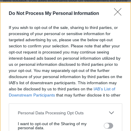
liens sociaux, trois axes importants pour un vieillissement en bonne
santé.
Do Not Process My Personal Information
Les chercheurs précisent cependant qu’un seul cas, aussi
If you wish to opt-out of the sale, sharing to third parties, or
exceptionnel soit-il, ne permet pas d’établir une causalité définitive.
processing of your personal or sensitive information for
Néanmoins, l’étude de Maria Branyas Morera offre des pistes
targeted advertising by us, please use the below opt-out
intéressantes pour comprendre les secrets d’une longévité
section to confirm your selection. Please note that after your
exceptionnelle.
opt-out request is processed you may continue seeing
interest-based ads based on personal information utilized by
us or personal information disclosed to third parties prior to
your opt-out. You may separately opt-out of the further
disclosure of your personal information by third parties on the
IAB’s list of downstream participants. This information may
also be disclosed by us to third parties on the
IAB’s List of
Article précédent
Article suivant
Downstream Participants
that may further disclose it to other
Canicule : Combien d’eau
third parties.
Les Français et leur
faut-il vraiment boire pour
téléphone aux toilettes un
Personal Data Processing Opt Outs
rester en sécurité
danger pour votre santé
I want to opt-out of the Sharing of my
personal data.