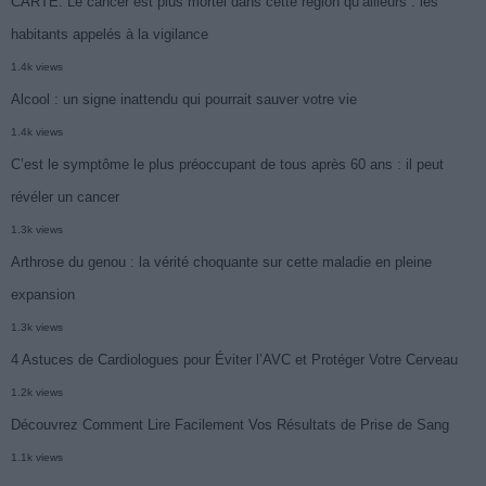
CARTE. Le cancer est plus mortel dans cette région qu’ailleurs : les
habitants appelés à la vigilance
1.4k views
Alcool : un signe inattendu qui pourrait sauver votre vie
1.4k views
C’est le symptôme le plus préoccupant de tous après 60 ans : il peut
révéler un cancer
1.3k views
Arthrose du genou : la vérité choquante sur cette maladie en pleine
expansion
1.3k views
4 Astuces de Cardiologues pour Éviter l’AVC et Protéger Votre Cerveau
1.2k views
Découvrez Comment Lire Facilement Vos Résultats de Prise de Sang
1.1k views