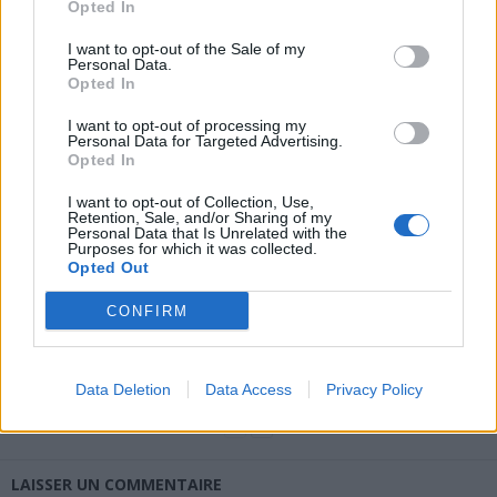
Opted In
I want to opt-out of the Sale of my
Personal Data.
Opted In
news
I want to opt-out of processing my
Personal Data for Targeted Advertising.
Opted In
ARTICLES CONNEXES
PLUS DE L'AUTEUR
I want to opt-out of Collection, Use,
Retention, Sale, and/or Sharing of my
Personal Data that Is Unrelated with the
Purposes for which it was collected.
Opted Out
CONFIRM
Nos partenaires
Nos partenaires
Nos partenaires
Piquée par une tique en
Un Nouveau traitement
Acouphènes : découvrez
vacances elle lutte 42
contre le cancer du
la vérité sur ces bruits
jours dans le coma
pancréas permet
mystérieux dans vos
doubler la durée de vie
oreilles
des patients
Data Deletion
Data Access
Privacy Policy
LAISSER UN COMMENTAIRE