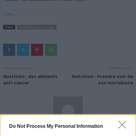
Lire…
TAGS
LA SANTE AU QUOTIDIEN
Article précédent
Article suivant
Nutrition : des aliments
Nutrition : Prendre soin de
anti-cancer
son microbiote
Do Not Process My Personal Information
News Santé