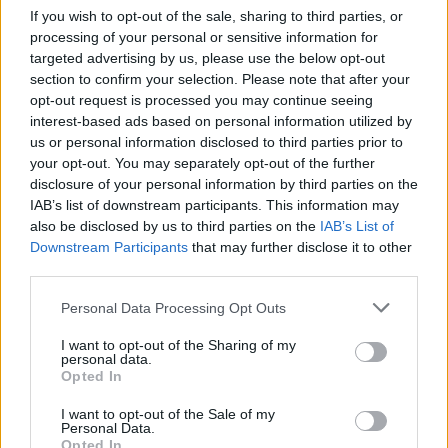
https://news-sante.fr
If you wish to opt-out of the sale, sharing to third parties, or
processing of your personal or sensitive information for
targeted advertising by us, please use the below opt-out
ARTICLES CONNEXES
PLUS DE L'AUTEUR
section to confirm your selection. Please note that after your
opt-out request is processed you may continue seeing
interest-based ads based on personal information utilized by
us or personal information disclosed to third parties prior to
your opt-out. You may separately opt-out of the further
disclosure of your personal information by third parties on the
Santé
Santé
Santé
IAB’s list of downstream participants. This information may
Canicule : les conseils
Éclipse du 12 août :
Un chewing-gum
essentiels des
attention à la pénurie de
révolutionnaire pour
also be disclosed by us to third parties on the
IAB’s List of
cardiologues pour
lunettes de sécurité
combattre le cancer
éviter le danger
buccal
Downstream Participants
that may further disclose it to other
third parties.
Personal Data Processing Opt Outs
I want to opt-out of the Sharing of my
Populaires
personal data.
Opted In
Médicament retiré en urgence pour risques graves et données falsifiées
I want to opt-out of the Sale of my
Personal Data.
2.9k views
Opted In