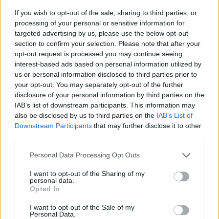
If you wish to opt-out of the sale, sharing to third parties, or
News Santé
processing of your personal or sensitive information for
https://news-sante.fr
targeted advertising by us, please use the below opt-out
section to confirm your selection. Please note that after your
opt-out request is processed you may continue seeing
ARTICLES CONNEXES
PLUS DE L'AUTEUR
interest-based ads based on personal information utilized by
us or personal information disclosed to third parties prior to
your opt-out. You may separately opt-out of the further
disclosure of your personal information by third parties on the
IAB’s list of downstream participants. This information may
also be disclosed by us to third parties on the
IAB’s List of
Santé
Santé
Santé
Downstream Participants
that may further disclose it to other
Canicule : les conseils
Éclipse du 12 août :
Un chewing-gum
essentiels des
attention à la pénurie de
révolutionnaire pour
third parties.
cardiologues pour
lunettes de sécurité
combattre le cancer
éviter le danger
buccal
Personal Data Processing Opt Outs
I want to opt-out of the Sharing of my
personal data.
Opted In
Populaires
I want to opt-out of the Sale of my
Personal Data.