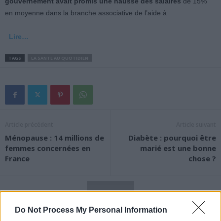
gouvernement avait promis une hausse des salaires
de 15%
en moyenne dans la branche associative de l’aide à
Lire…
TAGS
LA SANTE AU QUOTIDIEN
Article précédent
Article suivant
Ménopause : 14 millions de
Diabète : pourquoi être
femmes concernées en
marié est une bonne
France
chose ?
Do Not Process My Personal Information