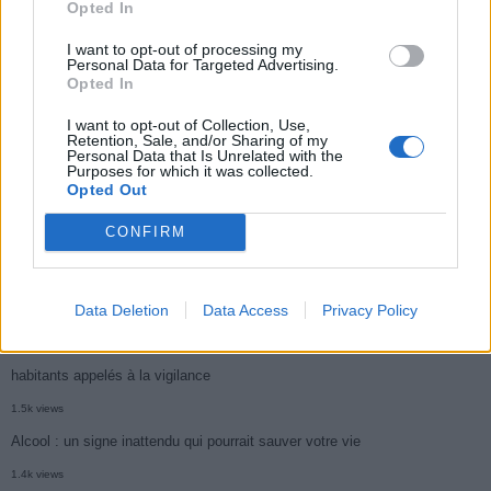
Opted In
Médicament retiré en urgence pour risques graves et données falsifiées
I want to opt-out of processing my
2.9k views
Personal Data for Targeted Advertising.
Ce cancer mortel explose chez les personnes nées après 1980 : le
Opted In
symptôme à repérer
I want to opt-out of Collection, Use,
Retention, Sale, and/or Sharing of my
1.9k views
Personal Data that Is Unrelated with the
Purposes for which it was collected.
Je suis cardiologue et voici le seul chocolat que je valide : c’est le
Opted Out
meilleur pour le cœur
CONFIRM
1.8k views
Cancer du foie : Symptômes silencieux mais vitaux à connaître
Data Deletion
Data Access
Privacy Policy
1.7k views
CARTE. Le cancer est plus mortel dans cette région qu’ailleurs : les
habitants appelés à la vigilance
1.5k views
Alcool : un signe inattendu qui pourrait sauver votre vie
1.4k views