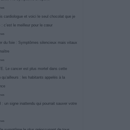
iews
is cardiologue et voici le seul chocolat que je
 : c’est le meilleur pour le cœur
iews
r du foie : Symptômes silencieux mais vitaux
naître
iews
. Le cancer est plus mortel dans cette
 qu’ailleurs : les habitants appelés à la
ance
iews
l : un signe inattendu qui pourrait sauver votre
iews
 le symptôme le plus préoccupant de tous