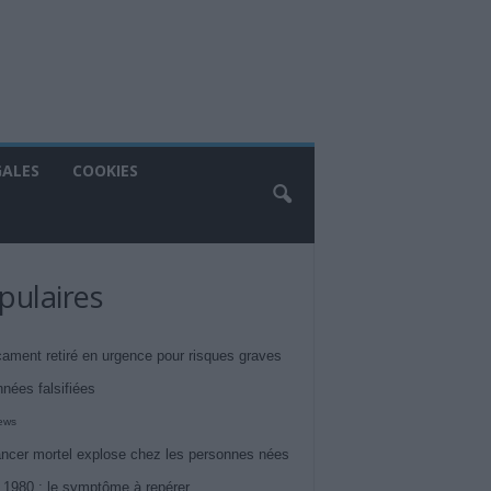
GALES
COOKIES
pulaires
ament retiré en urgence pour risques graves
nnées falsifiées
iews
ncer mortel explose chez les personnes nées
 1980 : le symptôme à repérer