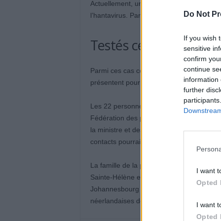
Actuellement, une Française de 65 ans est 
Do Not Pr
l’hantavirus. Par ailleurs, 22 de ses comp
If you wish 
Testés ce mercredi
sensitive in
confirm you
continue se
Parmi ces cas contact, se trouvent des enfa
information 
présentent pour l’instant aucun symptôme
further disc
participants
Les 22 personnes seront testées ce mercre
Downstream 
Fédération des pharmacies de France (FS
la ministre et des syndicats d’infirmiers 
contacts pourrait être mis en place proch
Persona
La famille de la première victime faisait p
I want t
Sainte-Hélène et Johannesbourg. Un autr
Opted 
Johannesbourg à Amsterdam le même jour, 
néerlandaises de l’hantavirus.
I want t
Opted 