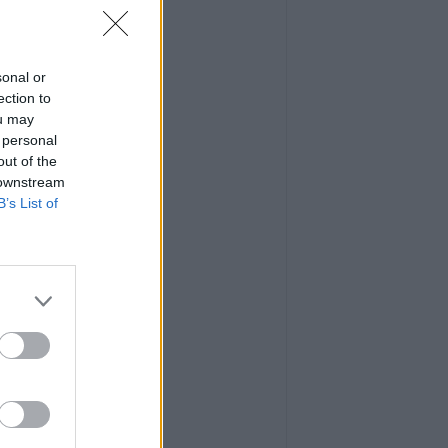
sonal or
ection to
ou may
 personal
out of the
 downstream
B’s List of