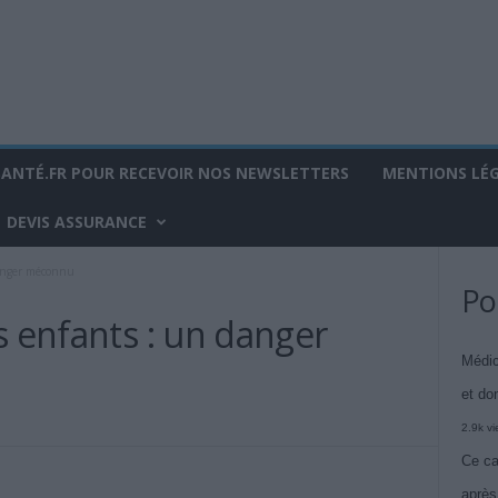
SANTÉ.FR POUR RECEVOIR NOS NEWSLETTERS
MENTIONS LÉ
DEVIS ASSURANCE
danger méconnu
Po
s enfants : un danger
Médic
et do
2.9k v
Ce ca
après