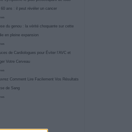
 60 ans : il peut révéler un cancer
iews
ose du genou : la vérité choquante sur cette
ie en pleine expansion
iews
uces de Cardiologues pour Éviter l’AVC et
ger Votre Cerveau
iews
vrez Comment Lire Facilement Vos Résultats
ise de Sang
iews