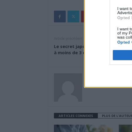
I want 
Advertis
Opted 
I want t
of my P
was col
Article précédent
Opted 
Le secret japonais pour un ventre 
à moins de 3 euros enfin en France
news
ARTICLES CONNEXES
PLUS DE L'AUTEU