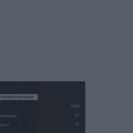
TÉGORIE POPULAIRE
5064
82
artenaires
16
lassé