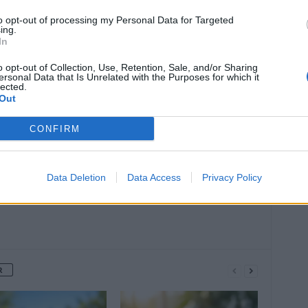
to opt-out of processing my Personal Data for Targeted
ing.
In
o opt-out of Collection, Use, Retention, Sale, and/or Sharing
ersonal Data that Is Unrelated with the Purposes for which it
lected.
Article suivant
Out
plat
Comment prévenir l’hypertension
avant 65 ans et préserver votre santé
CONFIRM
Data Deletion
Data Access
Privacy Policy
R