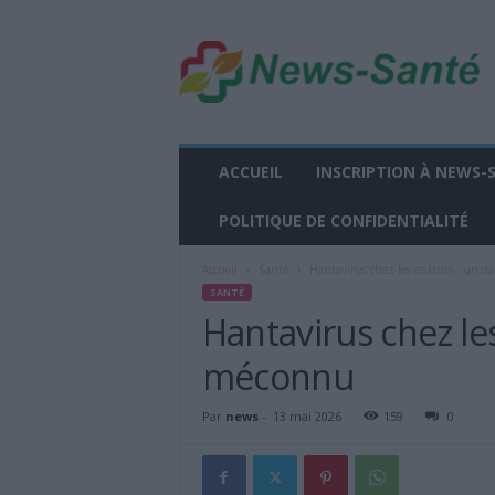
n
e
w
s
-
s
a
ACCUEIL
INSCRIPTION À NEWS-
n
t
POLITIQUE DE CONFIDENTIALITÉ
e
.
Accueil
Santé
Hantavirus chez les enfants : un 
f
SANTÉ
r
Hantavirus chez le
méconnu
Par
news
-
13 mai 2026
159
0