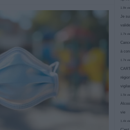
1.9k v
Je su
valide
1.7k v
Cance
à con
1.7k v
CARTE
région
vigil
1.5k v
Alcoo
vie
1.4k v
C’est