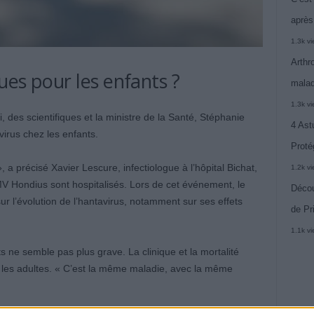
après
1.3k v
Arthr
ques pour les enfants ?
malad
1.3k v
 des scientifiques et la ministre de la Santé, Stéphanie
4 Ast
virus chez les enfants.
Proté
, a précisé Xavier Lescure, infectiologue à l’hôpital Bichat,
1.2k v
MV Hondius sont hospitalisés. Lors de cet événement, le
Décou
ur l’évolution de l’hantavirus, notamment sur ses effets
de Pr
1.1k v
ts ne semble pas plus grave. La clinique et la mortalité
z les adultes. « C’est la même maladie, avec la même