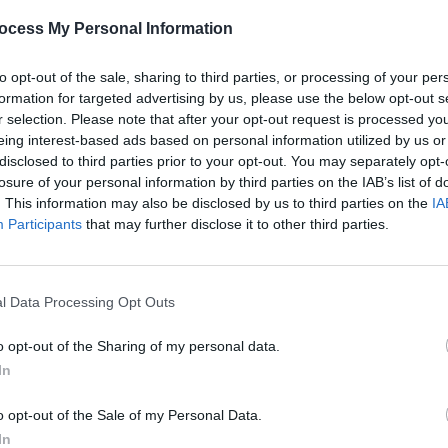
dans un état critique après avoir été testée positive à
ocess My Personal Information
atriotes ont été identifiés comme cas contact.
to opt-out of the sale, sharing to third parties, or processing of your per
formation for targeted advertising by us, please use the below opt-out s
r selection. Please note that after your opt-out request is processed y
eing interest-based ads based on personal information utilized by us or
nts, dont trois adolescents. Selon les autorités, ils ne
disclosed to third parties prior to your opt-out. You may separately opt-
.
losure of your personal information by third parties on the IAB’s list of
. This information may also be disclosed by us to third parties on the
IA
di, a confirmé Philippe Besset, représentant de la
Participants
that may further disclose it to other third parties.
PF). Cette annonce a été faite après une rencontre entre
libéraux et de pharmaciens. Un protocole pour gérer ces cas
ainement.
l Data Processing Opt Outs
artie d’un groupe de huit passagers du vol du 25 avril entre
o opt-out of the Sharing of my personal data.
e groupe de quatorze passagers, voyageant de
In
était également à bord. Parmi eux, l’une des victimes
o opt-out of the Sale of my Personal Data.
In