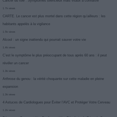
Cancer du foie : Symptômes silencieux mais vitaux à connaître
1.7k views
CARTE. Le cancer est plus mortel dans cette région qu’ailleurs : les
habitants appelés à la vigilance
1.5k views
Alcool : un signe inattendu qui pourrait sauver votre vie
1.4k views
C’est le symptôme le plus préoccupant de tous après 60 ans : il peut
révéler un cancer
1.3k views
Arthrose du genou : la vérité choquante sur cette maladie en pleine
expansion
1.3k views
4 Astuces de Cardiologues pour Éviter l’AVC et Protéger Votre Cerveau
1.2k views