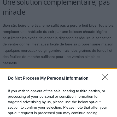
Une solution complémentaire, pas
miracle
Bien sûr, boire une tisane ne suffit pas à perdre huit kilos. Toutefois,
remplacer une habitude du soir par une boisson chaude légère
peut limiter les excès, favoriser la digestion et réduire la sensation
de ventre gonflé. Il est aussi facile de faire sa propre tisane maison
: quelques morceaux de gingembre frais, des graines de fenouil et
des feuilles de menthe suffisent pour une version simple et
naturelle.
Do Not Process My Personal Information
If you wish to opt-out of the sale, sharing to third parties, or
processing of your personal or sensitive information for
targeted advertising by us, please use the below opt-out
Article précédent
Article suivant
section to confirm your selection. Please note that after your
La meilleure protéine pour
Hantavirus chez les
opt-out request is processed you may continue seeing
prendre du muscle :
enfants : un danger