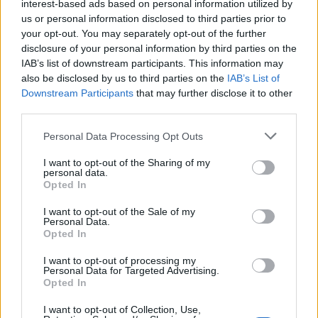
interest-based ads based on personal information utilized by
surprenante et bénéfique
méconnu
us or personal information disclosed to third parties prior to
your opt-out. You may separately opt-out of the further
disclosure of your personal information by third parties on the
IAB’s list of downstream participants. This information may
also be disclosed by us to third parties on the
IAB’s List of
Downstream Participants
that may further disclose it to other
third parties.
news
Personal Data Processing Opt Outs
I want to opt-out of the Sharing of my
ARTICLES CONNEXES
PLUS DE L'AUTEUR
personal data.
Opted In
I want to opt-out of the Sale of my
Personal Data.
Opted In
Santé
Santé
Santé
I want to opt-out of processing my
Canicule : les conseils
Éclipse du 12 août :
Un chewing-gum
Personal Data for Targeted Advertising.
essentiels des
attention à la pénurie de
révolutionnaire pour
Opted In
cardiologues pour
lunettes de sécurité
combattre le cancer
éviter le danger
buccal
I want to opt-out of Collection, Use,