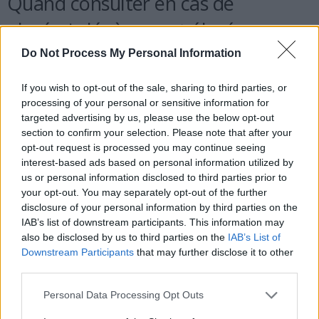
Quand consulter en cas de
glycémie légèrement élevée
Do Not Process My Personal Information
Si votre glycémie à jeun se situe plusieurs fois entre 1,10 et 1,25
g/L, ou si votre capteur montre des pics supérieurs à 1,60 g/L
If you wish to opt-out of the sale, sharing to third parties, or
après les repas, il est conseillé de consulter un médecin. Ce
processing of your personal or sensitive information for
targeted advertising by us, please use the below opt-out
dernier pourra demander une HbA1c ou un test d’hyperglycémie
section to confirm your selection. Please note that after your
provoquée orale. En cas de soif intense, urines abondantes, perte
opt-out request is processed you may continue seeing
de poids rapide ou nausées, une consultation urgente est
interest-based ads based on personal information utilized by
nécessaire.
us or personal information disclosed to third parties prior to
your opt-out. You may separately opt-out of the further
disclosure of your personal information by third parties on the
IAB’s list of downstream participants. This information may
also be disclosed by us to third parties on the
IAB’s List of
Downstream Participants
that may further disclose it to other
third parties.
Article précédent
Article suivant
Personal Data Processing Opt Outs
Jus de citron au réveil : la
Comment vivre jusqu’à 100
clé miracle pour une
ans : le secret pour une vie