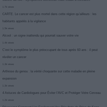
1.7k views
CARTE. Le cancer est plus mortel dans cette région qu’ailleurs : les
habitants appelés à la vigilance
1.5k views
Alcool : un signe inattendu qui pourrait sauver votre vie
1.4k views
C’est le symptôme le plus préoccupant de tous après 60 ans : il peut
révéler un cancer
1.3k views
Arthrose du genou : la vérité choquante sur cette maladie en pleine
expansion
1.3k views
4 Astuces de Cardiologues pour Éviter l’AVC et Protéger Votre Cerveau
1.2k views