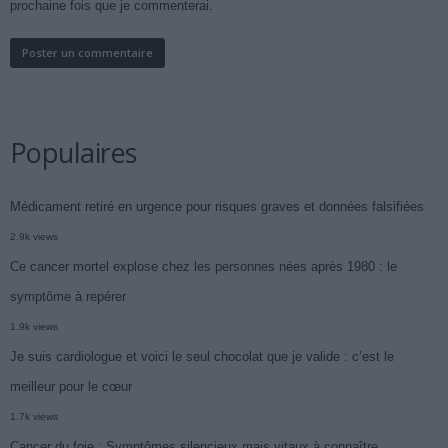
prochaine fois que je commenterai.
Populaires
Médicament retiré en urgence pour risques graves et données falsifiées
2.9k views
Ce cancer mortel explose chez les personnes nées après 1980 : le
symptôme à repérer
1.9k views
Je suis cardiologue et voici le seul chocolat que je valide : c’est le
meilleur pour le cœur
1.7k views
Cancer du foie : Symptômes silencieux mais vitaux à connaître