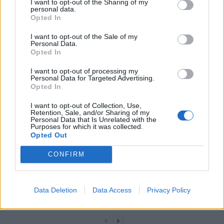
I want to opt-out of the Sharing of my
semaine transformative
longue et heureuse
personal data.
Opted In
I want to opt-out of the Sale of my
Personal Data.
Opted In
I want to opt-out of processing my
Personal Data for Targeted Advertising.
news
Opted In
I want to opt-out of Collection, Use,
Retention, Sale, and/or Sharing of my
ARTICLES CONNEXES
PLUS DE L'AUTEUR
Personal Data that Is Unrelated with the
Purposes for which it was collected.
Opted Out
CONFIRM
Santé
Santé
Santé
Canicule : les conseils
Éclipse du 12 août :
Un chewing-gum
Data Deletion
Data Access
Privacy Policy
essentiels des
attention à la pénurie de
révolutionnaire pour
cardiologues pour
lunettes de sécurité
combattre le cancer
éviter le danger
buccal