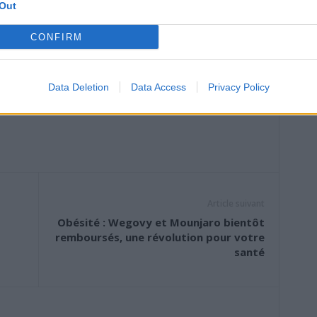
Out
modération, peuvent avoir des effets positifs. La bière,
CONFIRM
 prébiotiques qui renforcent le système immunitaire. Des
modérée de boissons fermentées est associée à une
Data Deletion
Data Access
Privacy Policy
Article suivant
Obésité : Wegovy et Mounjaro bientôt
remboursés, une révolution pour votre
santé