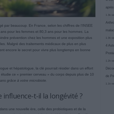
après
1.3k v
Arthr
gé par beaucoup. En France, selon les chiffres de l’
INSEE
malad
9 ans pour les femmes et 80,3 ans pour les hommes. La
oindre prévention chez les hommes et une exposition plus
1.3k v
iciles. Malgré des traitements médicaux de plus en plus
4 Ast
ent encore le secret pour vivre plus longtemps en bonne
Proté
1.2k v
logue et hépatologue, la clé pourrait résider dans un effort
Décou
Il étudie ce « premier cerveau » du corps depuis plus de 10
de Pr
ans grâce à votre microbiote
.
1.1k v
influence-t-il la longévité ?
dans une nouvelle ère, celle des probiotiques et de la