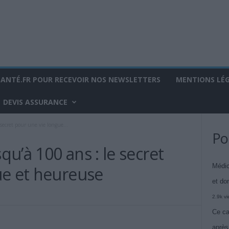
SANTÉ.FR POUR RECEVOIR NOS NEWSLETTERS
MENTIONS LÉ
DEVIS ASSURANCE
secret pour une vie longue...
Po
u’à 100 ans : le secret
Médic
ue et heureuse
et do
2.9k v
Ce ca
après