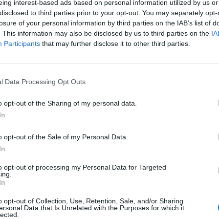
eing interest-based ads based on personal information utilized by us or
 n’ont pas toujours été produites avec de vrais grains de
disclosed to third parties prior to your opt-out. You may separately opt-
losure of your personal information by third parties on the IAB’s list of
. This information may also be disclosed by us to third parties on the
IA
 cru comme le brie, le camembert, le roquefort, la fourme
Participants
that may further disclose it to other third parties.
he en probiotiques. Il est recommandé d’en consommer deux
l Data Processing Opt Outs
e de thé, possède aussi des bienfaits pour le microbiote
te et le kimchi traditionnel sont d’autres exemples
o opt-out of the Sharing of my personal data.
.
In
microbes vivants
o opt-out of the Sale of my Personal Data.
In
aturelle, facilite la digestion et offre des nutriments
to opt-out of processing my Personal Data for Targeted
mique. Les produits à base de soja comme le tofu, le miso
ing.
és.
In
o opt-out of Collection, Use, Retention, Sale, and/or Sharing
hou, la carotte, les cornichons ou l’oignon, apportent aussi
ersonal Data that Is Unrelated with the Purposes for which it
lected.