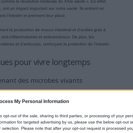
comme la révolution médicale du XXIe siècle ». En effet,
, ont un impact important sur notre santé. Ils entrent en
ns l’intestin et prennent leur place.
ent la production de mucus intestinal et d’acides gras à
 anti-inflammatoires et anticancéreux. De plus, les
téines et d’anticorps, renforçant la protection de l’intestin.
ques pour vivre longtemps
enant des microbes vivants
iennent des bactéries qui transforment le lactose en acide
ue d’hypertension et de maladies cardiovasculaires, ils
ocess My Personal Information
n facteur du vieillissement cellulaire.
to opt-out of the sale, sharing to third parties, or processing of your per
 boisson fermentée à base de grains de kéfir. Il regroupe
formation for targeted advertising by us, please use the below opt-out s
r selection. Please note that after your opt-out request is processed y
 des levures. Le Dr Berrebi conseille de le faire soi-même,