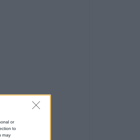
sonal or
ection to
ou may