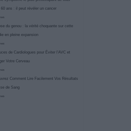
 60 ans : il peut révéler un cancer
iews
ose du genou : la vérité choquante sur cette
ie en pleine expansion
iews
uces de Cardiologues pour Éviter l’AVC et
ger Votre Cerveau
iews
vrez Comment Lire Facilement Vos Résultats
ise de Sang
iews