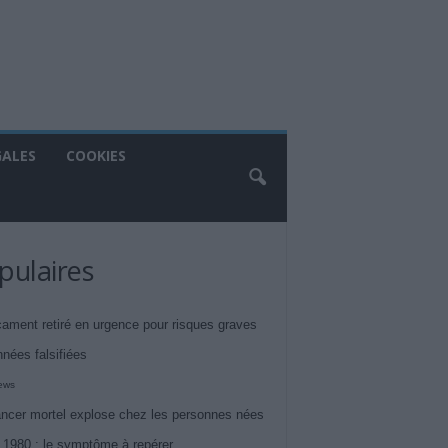
GALES
COOKIES
pulaires
ament retiré en urgence pour risques graves
nnées falsifiées
iews
ncer mortel explose chez les personnes nées
 1980 : le symptôme à repérer