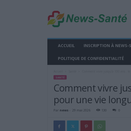
n
e
w
s
-
s
a
ACCUEIL
INSCRIPTION À NEWS-
n
t
POLITIQUE DE CONFIDENTIALITÉ
e
.
Accueil
Santé
Comment vivre jusqu’à 100 ans : le 
f
SANTÉ
r
Comment vivre jusq
pour une vie long
Par
news
-
29 mai 2026
130
0