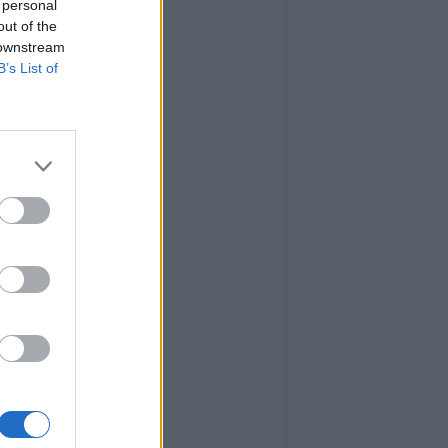
 personal
out of the
 downstream
B’s List of