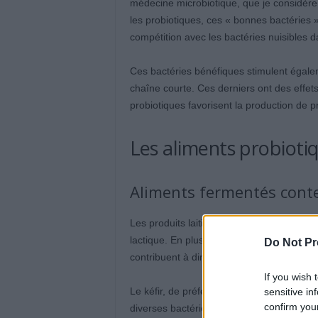
médecine microbiotique, que je considère 
les probiotiques, ces « bonnes bactéries »
compétition avec les bactéries nuisibles da
Ces bactéries bénéfiques stimulent égalem
chaîne courte. Ces derniers ont des effets
probiotiques favorisent la production de pro
Les aliments probioti
Aliments fermentés cont
Les produits laitiers comme le yaourt cont
lactique. En plus d’aider à réduire le risq
Do Not Pr
contribuent à diminuer le stress oxydatif, u
If you wish 
Le kéfir, de préférence artisanal, est une
sensitive in
confirm you
diverses bactéries lactiques, acétiques et