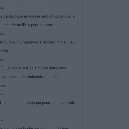
iews
is cardiologue et voici le seul chocolat que je
 : c’est le meilleur pour le cœur
iews
r du foie : Symptômes silencieux mais vitaux
naître
iews
. Le cancer est plus mortel dans cette
 qu’ailleurs : les habitants appelés à la
ance
iews
l : un signe inattendu qui pourrait sauver votre
iews
 le symptôme le plus préoccupant de tous