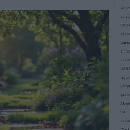
1.9k v
Je su
valide
1.8k v
Cance
à con
1.7k v
CARTE
région
vigil
1.5k v
Alcoo
vie
1.4k v
C’est