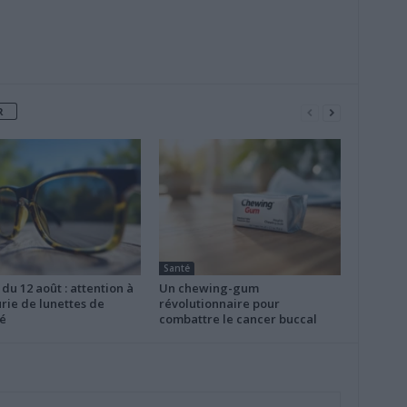
R
Santé
 du 12 août : attention à
Un chewing-gum
rie de lunettes de
révolutionnaire pour
é
combattre le cancer buccal