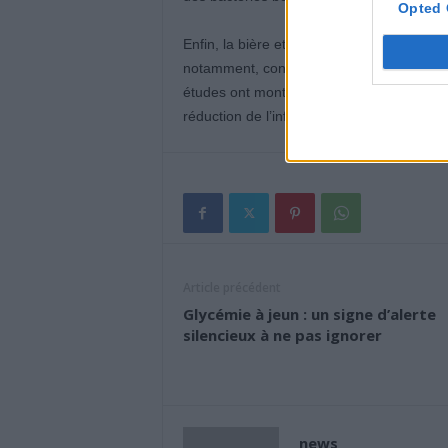
Opted 
Enfin, la bière et le vin, consommés avec 
notamment, contient des flavonoïdes, des
études ont montré que la consommation 
réduction de l’inflammation dans le corps.
Article précédent
Glycémie à jeun : un signe d’alerte
silencieux à ne pas ignorer
news