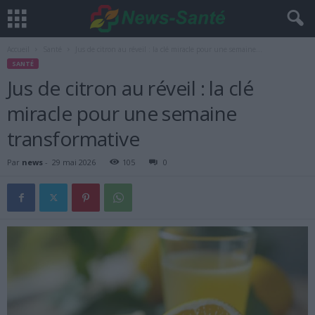
Accueil
Santé
Jus de citron au réveil : la clé miracle pour une semaine...
SANTÉ
Jus de citron au réveil : la clé
miracle pour une semaine
transformative
Par
news
-
29 mai 2026
105
0