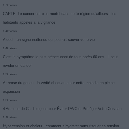
1.7k views
CARTE. Le cancer est plus mortel dans cette région qu’ailleurs : les
habitants appelés à la vigilance
1.4k views
Alcool : un signe inattendu qui pourrait sauver votre vie
1.4k views
C’est le symptôme le plus préoccupant de tous après 60 ans : il peut
révéler un cancer
1.3k views
Arthrose du genou : la vérité choquante sur cette maladie en pleine
expansion
1.3k views
4 Astuces de Cardiologues pour Éviter l’AVC et Protéger Votre Cerveau
1.2k views
Hypertension et chaleur : comment s’hydrater sans risquer sa tension