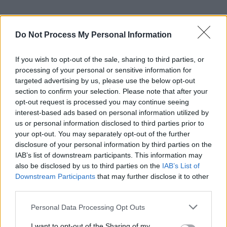
Pour les reins ou la vésicule biliaire, les urologues conseillent de
limiter la consommation à un demi ou un citron par jour dans un
Do Not Process My Personal Information
grand verre d’eau. Il est recommandé de consulter un médecin si
des antécédents de calculs existent. Medisite déconseille cette
If you wish to opt-out of the sale, sharing to third parties, or
pratique aux enfants de moins de 4 ans, et recommande à toute
processing of your personal or sensitive information for
femme enceinte, allaitante ou souffrant de troubles digestifs de
targeted advertising by us, please use the below opt-out
section to confirm your selection. Please note that after your
consulter un professionnel avant de prolonger cette cure au-delà
opt-out request is processed you may continue seeing
d’une semaine.
interest-based ads based on personal information utilized by
us or personal information disclosed to third parties prior to
your opt-out. You may separately opt-out of the further
disclosure of your personal information by third parties on the
IAB’s list of downstream participants. This information may
also be disclosed by us to third parties on the
IAB’s List of
Downstream Participants
that may further disclose it to other
Article précédent
Article suivant
third parties.
Transformez vos marches
Glycémie à jeun : un signe
quotidiennes en
d’alerte silencieux à ne pas
Personal Data Processing Opt Outs
entraînement efficace en 3
ignorer
I want to opt-out of the Sharing of my