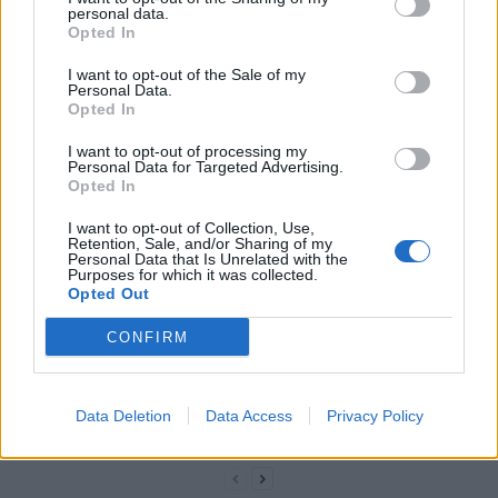
astuces
personal data.
Opted In
I want to opt-out of the Sale of my
Personal Data.
Opted In
I want to opt-out of processing my
Personal Data for Targeted Advertising.
news
Opted In
I want to opt-out of Collection, Use,
Retention, Sale, and/or Sharing of my
ARTICLES CONNEXES
PLUS DE L'AUTEUR
Personal Data that Is Unrelated with the
Purposes for which it was collected.
Opted Out
CONFIRM
Santé
Santé
Santé
Canicule : les conseils
Éclipse du 12 août :
Un chewing-gum
essentiels des
attention à la pénurie de
révolutionnaire pour
Data Deletion
Data Access
Privacy Policy
cardiologues pour
lunettes de sécurité
combattre le cancer
éviter le danger
buccal