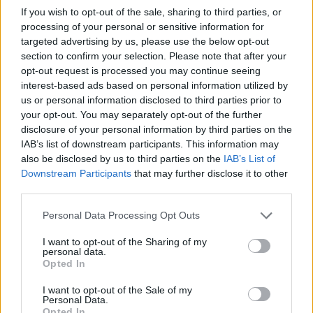
quantités.
If you wish to opt-out of the sale, sharing to third parties, or
processing of your personal or sensitive information for
targeted advertising by us, please use the below opt-out
section to confirm your selection. Please note that after your
opt-out request is processed you may continue seeing
interest-based ads based on personal information utilized by
us or personal information disclosed to third parties prior to
Article précédent
Article suivant
your opt-out. You may separately opt-out of the further
Pourquoi négliger l’eau
Maladie de Basedow :
disclosure of your personal information by third parties on the
peut accélérer votre
découvrez ses symptômes
IAB’s list of downstream participants. This information may
vieillissement et votre
et risques cachés
also be disclosed by us to third parties on the
IAB’s List of
santé
Downstream Participants
that may further disclose it to other
third parties.
Personal Data Processing Opt Outs
I want to opt-out of the Sharing of my
personal data.
Opted In
news
I want to opt-out of the Sale of my
Personal Data.
Opted In