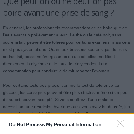
Que peut-on ou ne peut-on pas
boire avant une prise de sang ?
En général, les professionnels recommandent de ne boire que de
l’
eau
avant un prélèvement à jeun. Le thé ou le café noir, sans
sucre ni lait, peuvent être tolérés pour certains examens, mais cela
n’est pas systématique. Quant aux boissons sucrées, jus de fruits,
sodas, lait, boissons énergisantes ou alcool, elles modifient
directement la glycémie et le taux de triglycérides. Leur
consommation peut conduire à devoir reporter l’examen.
Pour certains tests très précis, comme le test de tolérance au
glucose, les consignes peuvent être plus strictes, même si un peu
d’eau est souvent accepté. Si vous souffrez d’une maladie
nécessitant une restriction hydrique ou si vous avez bu du café, jus
ou alcool dans les 8 à 12 heures précédant l’examen, il est
conseillé d’en informer le laboratoire ou votre médecin. En cas de
Do Not Process My Personal Information
doute, il vaut mieux ne boire que de l’
eau plate
en petites