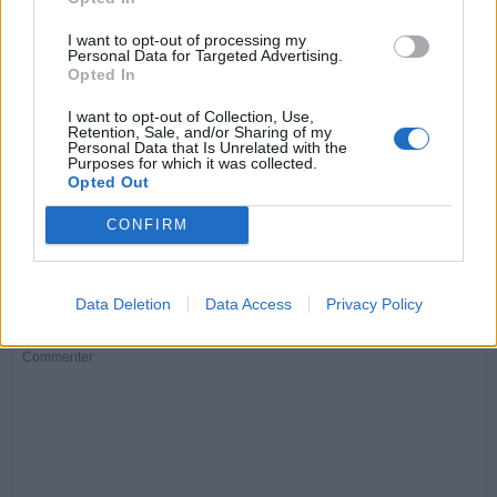
ARTICLES CONNEXES
PLUS DE L'AUTEUR
I want to opt-out of processing my
Personal Data for Targeted Advertising.
Opted In
I want to opt-out of Collection, Use,
Retention, Sale, and/or Sharing of my
Personal Data that Is Unrelated with the
Santé
Santé
Santé
Purposes for which it was collected.
Canicule : les conseils
Éclipse du 12 août :
Un chewing-gum
Opted Out
essentiels des
attention à la pénurie de
révolutionnaire pour
cardiologues pour
lunettes de sécurité
combattre le cancer
éviter le danger
buccal
CONFIRM
Data Deletion
Data Access
Privacy Policy
LAISSER UN COMMENTAIRE