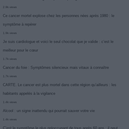
2.9k views
Ce cancer mortel explose chez les personnes nées après 1980 : le
symptôme à repérer
1.9k views
Je suis cardiologue et voici le seul chocolat que je valide : c’est le
meilleur pour le cœur
1.7k views
Cancer du foie : Symptômes silencieux mais vitaux à connaître
1.7k views
CARTE. Le cancer est plus mortel dans cette région qu’ailleurs : les
habitants appelés à la vigilance
1.4k views
Alcool : un signe inattendu qui pourrait sauver votre vie
1.4k views
C’est le symptôme le plus préoccupant de tous après 60 ans : il peut