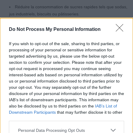
Réduire la consommation de sucres rapides tels que sodas,
jus industriels, biscuits ou pâtisseries.
Favoriser les sucres lents présents dans le pain complet, les
légumineuses, le riz ou les pommes de terre.
Do Not Process My Personal Information
Enrichir son alimentation en fibres et en bonnes graisses,
avec des légumes, de l’avocat, des noix ou des sardines.
If you wish to opt-out of the sale, sharing to third parties, or
Augmenter son activité physique, car la masse musculaire
processing of your personal or sensitive information for
targeted advertising by us, please use the below opt-out
aide à brûler du glucose en permanence et à réguler la
section to confirm your selection. Please note that after your
glycémie.
opt-out request is processed you may continue seeing
interest-based ads based on personal information utilized by
En cas de ces signes, il est conseillé d’en parler à un médecin pour
us or personal information disclosed to third parties prior to
un diagnostic précis et un accompagnement adapté.
your opt-out. You may separately opt-out of the further
disclosure of your personal information by third parties on the
IAB’s list of downstream participants. This information may
also be disclosed by us to third parties on the
IAB’s List of
Downstream Participants
that may further disclose it to other
third parties.
Personal Data Processing Opt Outs
Article précédent
Article suivant