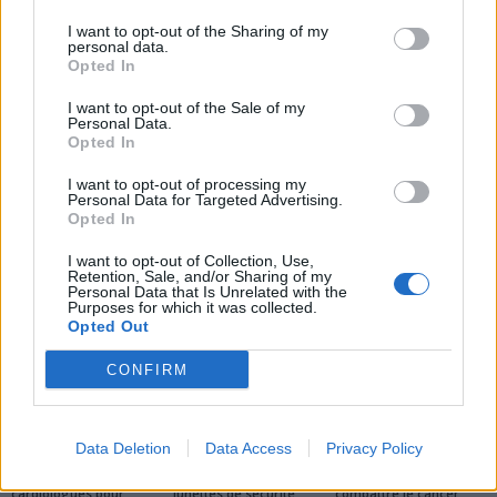
Un plantain vert par jour
Nettoyez vos reins
I want to opt-out of the Sharing of my
pour prévenir le cancer
naturellement : astuces et
personal data.
colorectal
conseils des experts
Opted In
I want to opt-out of the Sale of my
Personal Data.
Opted In
I want to opt-out of processing my
Personal Data for Targeted Advertising.
Opted In
news
I want to opt-out of Collection, Use,
Retention, Sale, and/or Sharing of my
Personal Data that Is Unrelated with the
Purposes for which it was collected.
ARTICLES CONNEXES
PLUS DE L'AUTEUR
Opted Out
CONFIRM
Santé
Santé
Santé
Data Deletion
Data Access
Privacy Policy
Canicule : les conseils
Éclipse du 12 août :
Un chewing-gum
essentiels des
attention à la pénurie de
révolutionnaire pour
cardiologues pour
lunettes de sécurité
combattre le cancer