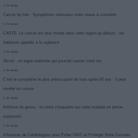
1.7k views
Cancer du foie : Symptômes silencieux mais vitaux à connaître
1.7k views
CARTE. Le cancer est plus mortel dans cette région qu’ailleurs : les
habitants appelés à la vigilance
1.4k views
Alcool : un signe inattendu qui pourrait sauver votre vie
1.4k views
C’est le symptôme le plus préoccupant de tous après 60 ans : il peut
révéler un cancer
1.3k views
Arthrose du genou : la vérité choquante sur cette maladie en pleine
expansion
1.3k views
4 Astuces de Cardiologues pour Éviter l’AVC et Protéger Votre Cerveau