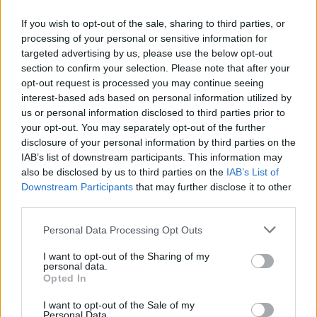
expérience aurait pu être évitée si les diagnostics avaient été plus
If you wish to opt-out of the sale, sharing to third parties, or
précis dès le départ.
processing of your personal or sensitive information for
targeted advertising by us, please use the below opt-out
section to confirm your selection. Please note that after your
opt-out request is processed you may continue seeing
interest-based ads based on personal information utilized by
us or personal information disclosed to third parties prior to
your opt-out. You may separately opt-out of the further
Article précédent
Article suivant
disclosure of your personal information by third parties on the
Lunettes pas chères : un
Pourquoi oublions-nous
IAB’s list of downstream participants. This information may
danger pour vos yeux
parfois les prénoms des
also be disclosed by us to third parties on the
IAB’s List of
révélés par une vidéo
gens que nous connaissons
Downstream Participants
that may further disclose it to other
TikTok
third parties.
Personal Data Processing Opt Outs
I want to opt-out of the Sharing of my
personal data.
Opted In
I want to opt-out of the Sale of my
news
Personal Data.