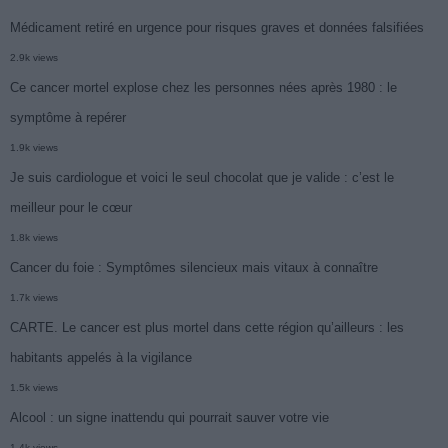
Médicament retiré en urgence pour risques graves et données falsifiées
2.9k views
Ce cancer mortel explose chez les personnes nées après 1980 : le
symptôme à repérer
1.9k views
Je suis cardiologue et voici le seul chocolat que je valide : c’est le
meilleur pour le cœur
1.8k views
Cancer du foie : Symptômes silencieux mais vitaux à connaître
1.7k views
CARTE. Le cancer est plus mortel dans cette région qu’ailleurs : les
habitants appelés à la vigilance
1.5k views
Alcool : un signe inattendu qui pourrait sauver votre vie
1.4k views