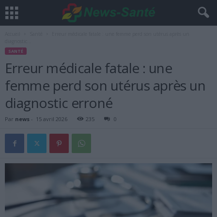
Accueil
Santé
Erreur médicale fatale : une femme perd son utérus après un
diagnostic...
SANTÉ
Erreur médicale fatale : une
femme perd son utérus après un
diagnostic erroné
Par
news
-
15 avril 2026
235
0