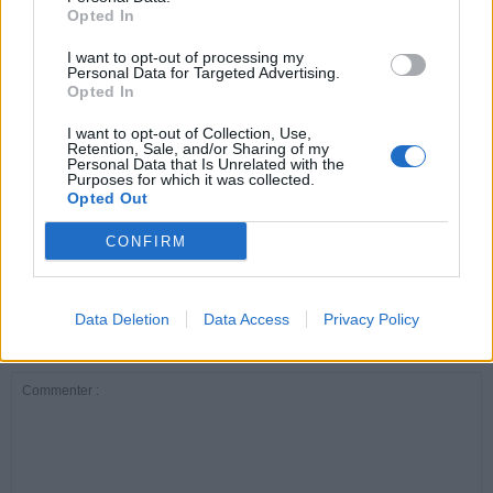
Opted In
ARTICLES CONNEXES
PLUS DE L'AUTEUR
I want to opt-out of processing my
Personal Data for Targeted Advertising.
Opted In
I want to opt-out of Collection, Use,
Retention, Sale, and/or Sharing of my
Personal Data that Is Unrelated with the
Purposes for which it was collected.
Santé
Santé
Santé
Opted Out
Canicule : les conseils
Éclipse du 12 août :
Un chewing-gum
essentiels des
attention à la pénurie de
révolutionnaire pour
cardiologues pour
lunettes de sécurité
combattre le cancer
CONFIRM
éviter le danger
buccal
Data Deletion
Data Access
Privacy Policy
LAISSER UN COMMENTAIRE