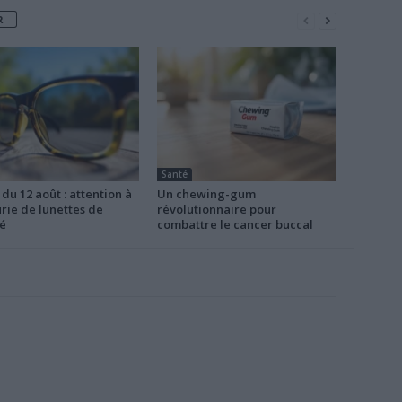
R
Santé
 du 12 août : attention à
Un chewing-gum
rie de lunettes de
révolutionnaire pour
é
combattre le cancer buccal