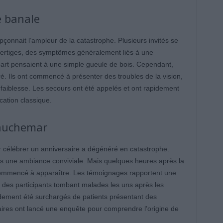
e banale
çonnait l’ampleur de la catastrophe. Plusieurs invités se
vertiges, des symptômes généralement liés à une
art pensaient à une simple gueule de bois. Cependant,
oré. Ils ont commencé à présenter des troubles de la vision,
e faiblesse. Les secours ont été appelés et ont rapidement
ication classique.
cauchemar
r célébrer un anniversaire a dégénéré en catastrophe.
ans une ambiance conviviale. Mais quelques heures après la
t commencé à apparaître. Les témoignages rapportent une
c des participants tombant malades les uns après les
idement été surchargés de patients présentant des
aires ont lancé une enquête pour comprendre l’origine de