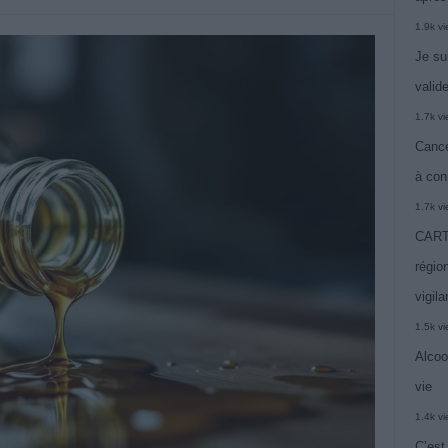
1.9k v
Je su
valide
1.7k v
Cance
à con
1.7k v
CARTE
région
vigil
1.5k v
Alcoo
vie
1.4k v
C’est