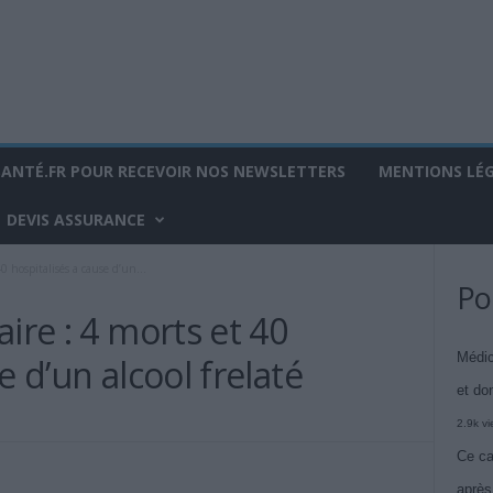
SANTÉ.FR POUR RECEVOIR NOS NEWSLETTERS
MENTIONS LÉ
DEVIS ASSURANCE
0 hospitalisés a cause d’un...
Po
ire : 4 morts et 40
Médic
e d’un alcool frelaté
et do
2.9k v
Ce ca
après