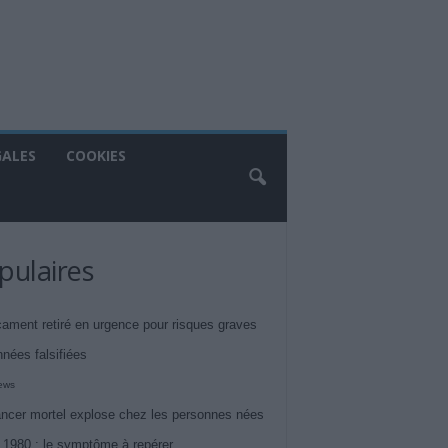
GALES
COOKIES
pulaires
ament retiré en urgence pour risques graves
nnées falsifiées
iews
ncer mortel explose chez les personnes nées
 1980 : le symptôme à repérer