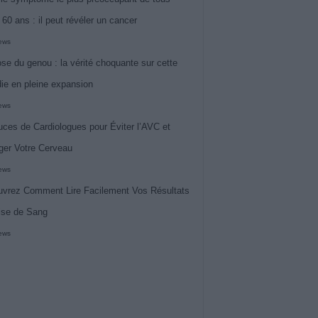
 60 ans : il peut révéler un cancer
iews
ose du genou : la vérité choquante sur cette
ie en pleine expansion
iews
uces de Cardiologues pour Éviter l’AVC et
ger Votre Cerveau
iews
vrez Comment Lire Facilement Vos Résultats
ise de Sang
iews