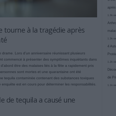
après
1.3k v
Arthr
e tourne à la tragédie après
malad
até
1.3k v
4 Ast
n drame. Lors d’un anniversaire réunissant plusieurs
Proté
s ont commencé à présenter des symptômes inquiétants dans
1.2k v
 d’abord être des malaises liés à la fête a rapidement pris
Décou
 personnes sont mortes et une quarantaine ont été
de Pr
é une tequila contaminée contenant des substances toxiques
enquête est en cours pour déterminer les responsabilités.
1.1k v
 de tequila a causé une
?