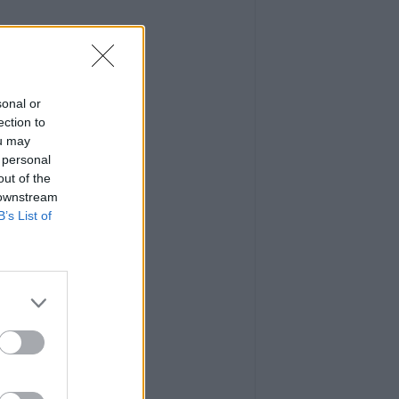
sonal or
ection to
ou may
 personal
out of the
 downstream
B’s List of