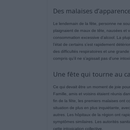
Des malaises d’apparenc
Le lendemain de la fête, personne ne soup
plaignaient de maux de tête, nausées et 
consommation excessive d’alcool. La plup
l’état de certains s’est rapidement détéri
des difficultés respiratoires et une grand
compris qu’il ne s’agissait pas d’une intox
Une fête qui tourne au 
Ce qui devait être un moment de joie pou
Famille, amis et voisins étaient réunis d
fin de la fête, les premiers malaises on
situation de plus en plus inquiétante, ave
autres. Les hôpitaux de la région ont rap
symptômes similaires. Les autorités sanit
cette intoxication collective.