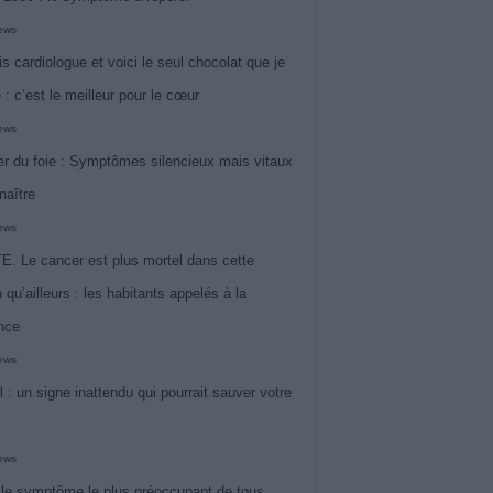
iews
is cardiologue et voici le seul chocolat que je
 : c’est le meilleur pour le cœur
iews
r du foie : Symptômes silencieux mais vitaux
naître
iews
. Le cancer est plus mortel dans cette
 qu’ailleurs : les habitants appelés à la
ance
iews
l : un signe inattendu qui pourrait sauver votre
iews
 le symptôme le plus préoccupant de tous