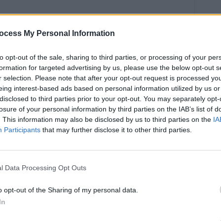
morts et de nombreux blessés
ocess My Personal Information
 : quatre personnes ont perdu la vie après avoir
to opt-out of the sale, sharing to third parties, or processing of your per
arante autres invités ont été hospitalisés dans différents
formation for targeted advertising by us, please use the below opt-out s
ins intensifs en raison de la gravité de leur état. Les
r selection. Please note that after your opt-out request is processed y
 à comprendre comment une simple célébration a pu tourner
eing interest-based ads based on personal information utilized by us or
 suivies médicalement pour évaluer les éventuelles
disclosed to third parties prior to your opt-out. You may separately opt-
on.
losure of your personal information by third parties on the IAB’s list of
. This information may also be disclosed by us to third parties on the
IA
Participants
that may further disclose it to other third parties.
ol frelaté
une bouteille de tequila
l Data Processing Opt Outs
ont rapidement ciblé la tequila consommée lors de la fête.
o opt-out of the Sharing of my personal data.
ubstances toxiques, notamment du méthanol, un alcool
In
Même en faibles quantités, le méthanol peut provoquer des