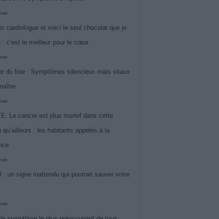
iews
is cardiologue et voici le seul chocolat que je
 : c’est le meilleur pour le cœur
iews
r du foie : Symptômes silencieux mais vitaux
naître
iews
. Le cancer est plus mortel dans cette
 qu’ailleurs : les habitants appelés à la
ance
iews
l : un signe inattendu qui pourrait sauver votre
iews
 le symptôme le plus préoccupant de tous