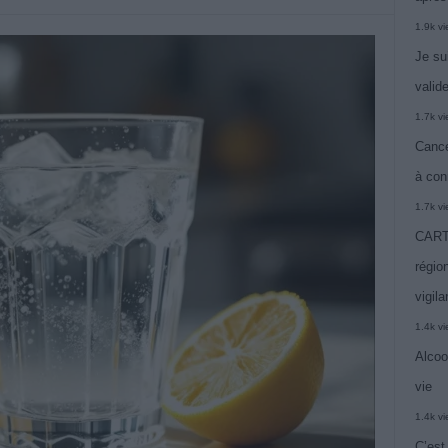
1.9k v
Je su
valide
1.7k v
Cance
à con
1.7k v
CARTE
région
vigil
1.4k v
Alcoo
vie
1.4k v
C’est