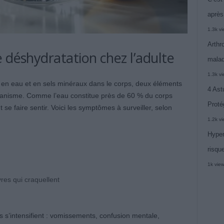
après
1.3k v
Arthr
 déshydratation chez l’adulte
malad
1.3k v
t en eau et en sels minéraux dans le corps, deux éléments
4 Ast
ganisme. Comme l’eau constitue près de 60 % du corps
Proté
e faire sentir. Voici les symptômes à surveiller, selon
1.2k v
Hyper
risqu
1k vie
es qui craquellent
 s’intensifient : vomissements, confusion mentale,