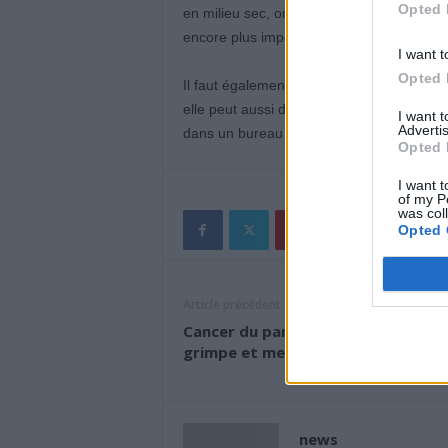
Opted 
en milieu sec, on transpire moins, mais il f
encore plus important d’augmenter sa co
I want t
Opted 
Il faut également faire attention à la clim
elle peut aussi dessécher les muqueuses. I
I want 
Advertis
dans un bureau climatisé toute la journée
Opted 
I want t
of my P
was col
Opted 
Article précédent
Cancer du pancréas : la menace qui
grimpe et menace nos vies
news