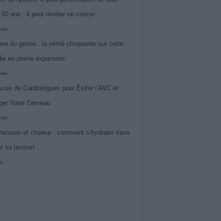
 60 ans : il peut révéler un cancer
iews
ose du genou : la vérité choquante sur cette
ie en pleine expansion
iews
uces de Cardiologues pour Éviter l’AVC et
ger Votre Cerveau
iews
tension et chaleur : comment s’hydrater sans
er sa tension
ws