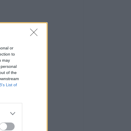
sonal or
ection to
ou may
 personal
out of the
 downstream
B’s List of