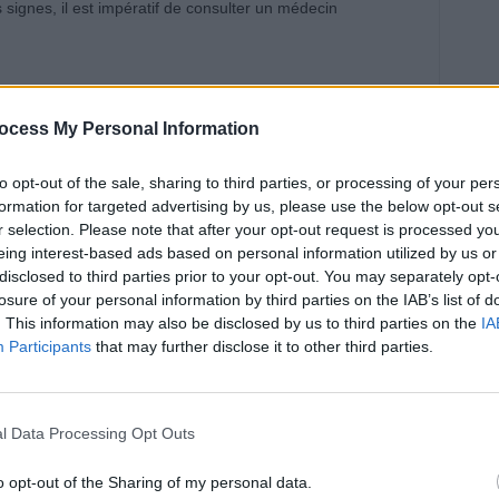
ignes, il est impératif de consulter un médecin
s personnes âgées : des signes
ocess My Personal Information
pides
to opt-out of the sale, sharing to third parties, or processing of your per
éralement plus rapides et plus sévères chez les enfants
formation for targeted advertising by us, please use the below opt-out s
t plus fragile, ce qui peut conduire à une déshydratation
r selection. Please note that after your opt-out request is processed y
eing interest-based ads based on personal information utilized by us or
urgence, comme une perfusion. Ils ont aussi moins souvent
disclosed to third parties prior to your opt-out. You may separately opt-
s facilement la sécheresse des muqueuses, ce qui
losure of your personal information by third parties on the IAB’s list of
de leur faire boire régulièrement et de rester vigilant.
. This information may also be disclosed by us to third parties on the
IA
Participants
that may further disclose it to other third parties.
ter pendant une canicule ?
l Data Processing Opt Outs
boire au moins 2,5 litres d’eau par jour pour un adulte,
t prévoir environ 500 ml d’eau supplémentaires lorsque la
o opt-out of the Sharing of my personal data.
eau à boire doit aussi prendre en compte l’atmosphère :