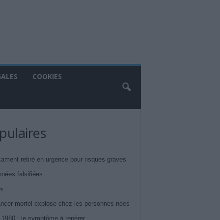
GALES
COOKIES
pulaires
ament retiré en urgence pour risques graves
nnées falsifiées
ws
ncer mortel explose chez les personnes nées
 1980 : le symptôme à repérer