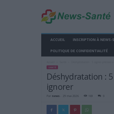
n
e
w
s
-
s
a
ACCUEIL
INSCRIPTION À NEWS-
n
t
POLITIQUE DE CONFIDENTIALITÉ
e
.
Accueil
Santé
Déshydratation : 5 signes précoces à
f
SANTÉ
r
Déshydratation : 5
ignorer
Par
news
-
29 mai 2026
169
0