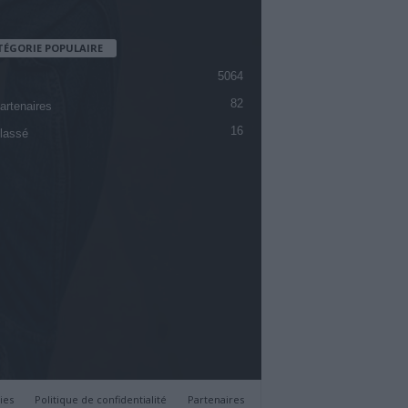
TÉGORIE POPULAIRE
5064
82
artenaires
16
lassé
ies
Politique de confidentialité
Partenaires