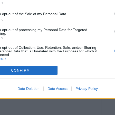
In
aut continuer à s’hydrater. Lors d’efforts physiques, il est
nsommation d’eau.
o opt-out of the Sale of my Personal Data.
In
atisation. Même si elle procure une sensation de fraîcheur,
l est donc conseillé de boire davantage si l’on travaille
to opt-out of processing my Personal Data for Targeted
ing.
.
In
o opt-out of Collection, Use, Retention, Sale, and/or Sharing
ersonal Data that Is Unrelated with the Purposes for which it
lected.
Out
CONFIRM
Article suivant
Ce que vos draps révèlent sur votre
Data Deletion
Data Access
Privacy Policy
santé et votre hygiène