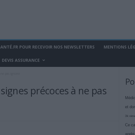
SANTÉ.FR POUR RECEVOIR NOS NEWSLETTERS
MENTIONS LÉ
DEVIS ASSURANCE
 ne pas ignorer
Po
 signes précoces à ne pas
Médic
et do
3k vie
Ce ca
après