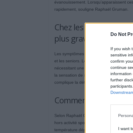
évanouissement. Lorsqu’apparaissent ces s
rapidement, souligne Raphaël Gruman.
Chez les enfants et le
Do Not Pr
plus graves et plus ra
If you wish 
Les symptômes de déshydratation sont gén
sensitive in
et les seniors. Le corps de ces groupes es
confirm you
continue se
nécessitant une intervention médicale d’
information 
la sensation de soif ou ne remarquent pa
further disc
complique la détection. Il est donc crucial 
participants
Downstream 
Comment bien s’hydra
Persona
Selon Raphaël Gruman, il est conseillé de 
hors activité sportive. Il ajoute qu’il fau
I want t
température dépasse 25°C. La quantité d’