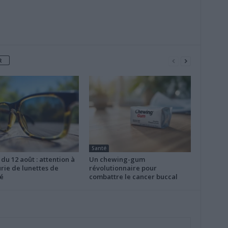
R
Santé
 du 12 août : attention à
Un chewing-gum
rie de lunettes de
révolutionnaire pour
é
combattre le cancer buccal