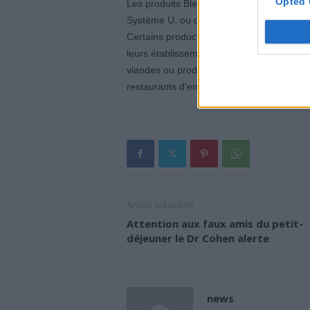
Opted 
Les produits Bleu-Blanc-Cœur sont dispon
Système U, ou dans d’autres enseignes pr
Certains producteurs locaux, tels que des
leurs établissements. De plus, de nombre
viandes ou produits laitiers labellisés. En 
restaurants d’entreprise privilégient égale
Article précédent
Attention aux faux amis du petit-
déjeuner le Dr Cohen alerte
news