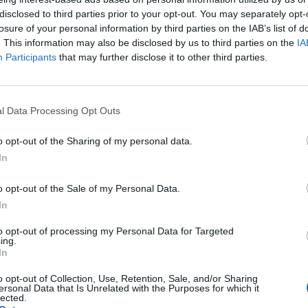
disclosed to third parties prior to your opt-out. You may separately opt-
la santé, notamment pour le
losure of your personal information by third parties on the IAB’s list of
. This information may also be disclosed by us to third parties on the
IA
Participants
that may further disclose it to other third parties.
sitif sur la santé en général et sur la santé
halie Kerhoas, présidente du label, « en nourrissant mieux
l Data Processing Opt Outs
ritionnelle des aliments qu’ils produisent. Les produits
t plus d’Omega-3 et moins d’acides gras saturés ».
o opt-out of the Sharing of my personal data.
In
essentielles pour le corps. Elles contribuent à réguler le
 protéger le système cardiovasculaire. Cette démarche
o opt-out of the Sale of my Personal Data.
 officielle par les ministères de la Santé et de l’Agriculture.
In
nsommation de ces produits améliore le profil lipidique des
to opt-out of processing my Personal Data for Targeted
ing.
In
s produits ?
o opt-out of Collection, Use, Retention, Sale, and/or Sharing
ersonal Data that Is Unrelated with the Purposes for which it
lected.