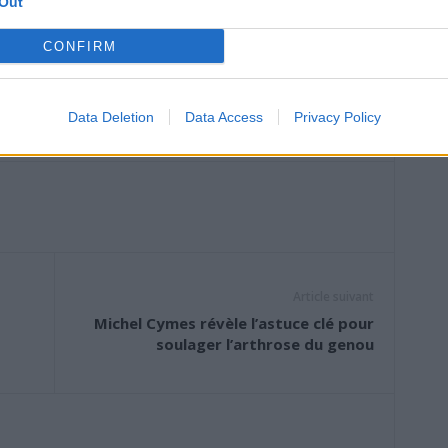
Out
ibles en grande distribution, notamment chez Intermarché,
oposant des marques de distributeurs arborant le logo.
CONFIRM
 bouchers ou boulangers, affichent aussi ce label dans
ux producteurs à la ferme vendent directement leurs œufs,
restauration collective, plusieurs cantines scolaires et
Data Deletion
Data Access
Privacy Policy
ment ces filières.
Article suivant
Michel Cymes révèle l’astuce clé pour
soulager l’arthrose du genou