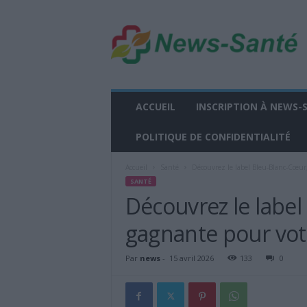
n
e
w
s
-
s
a
ACCUEIL
INSCRIPTION À NEWS-
n
t
POLITIQUE DE CONFIDENTIALITÉ
e
.
Accueil
Santé
Découvrez le label Bleu-Blanc-Cœur,
f
SANTÉ
r
Découvrez le label 
gagnante pour vot
Par
news
-
15 avril 2026
133
0