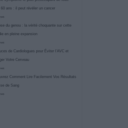
 60 ans : il peut révéler un cancer
iews
ose du genou : la vérité choquante sur cette
ie en pleine expansion
iews
uces de Cardiologues pour Éviter l’AVC et
ger Votre Cerveau
iews
vrez Comment Lire Facilement Vos Résultats
ise de Sang
iews