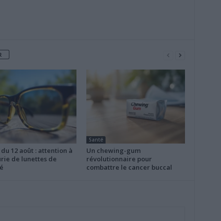
R
Santé
 du 12 août : attention à
Un chewing-gum
rie de lunettes de
révolutionnaire pour
é
combattre le cancer buccal