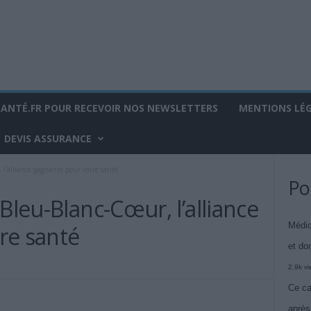
SANTÉ.FR POUR RECEVOIR NOS NEWSLETTERS
MENTIONS LÉ
DEVIS ASSURANCE
 l’alliance gagnante pour votre santé
Po
Bleu-Blanc-Cœur, l’alliance
Médic
re santé
et do
2.9k v
Ce ca
après