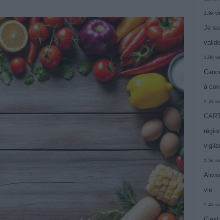
1.9k v
Je su
valide
1.8k v
Cance
à con
1.7k v
CARTE
région
vigil
1.5k v
Alcoo
vie
1.4k v
C’est