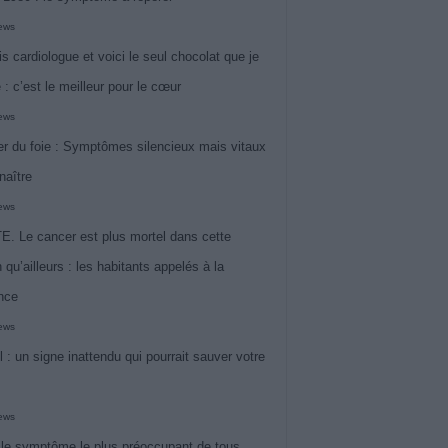
iews
is cardiologue et voici le seul chocolat que je
 : c’est le meilleur pour le cœur
iews
r du foie : Symptômes silencieux mais vitaux
naître
iews
. Le cancer est plus mortel dans cette
 qu’ailleurs : les habitants appelés à la
ance
iews
l : un signe inattendu qui pourrait sauver votre
iews
 le symptôme le plus préoccupant de tous