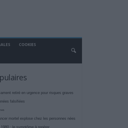
GALES
COOKIES
pulaires
ament retiré en urgence pour risques graves
nnées falsifiées
iews
ncer mortel explose chez les personnes nées
 1980 : le symptôme à repérer