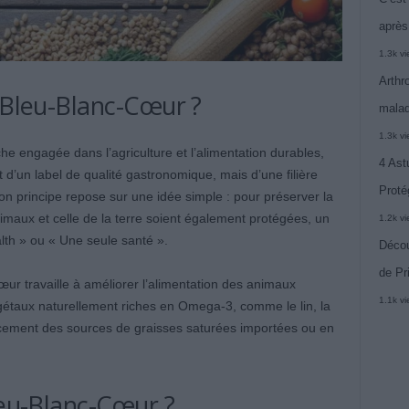
après
1.3k v
Arthr
l Bleu-Blanc-Cœur ?
malad
1.3k v
 engagée dans l’agriculture et l’alimentation durables,
4 Ast
 d’un label de qualité gastronomique, mais d’une filière
Proté
Son principe repose sur une idée simple : pour préserver la
nimaux et celle de la terre soient également protégées, un
1.2k v
th » ou « Une seule santé ».
Décou
de Pr
ur travaille à améliorer l’alimentation des animaux
1.1k v
 végétaux naturellement riches en Omega-3, comme le lin, la
lacement des sources de graisses saturées importées ou en
leu-Blanc-Cœur ?