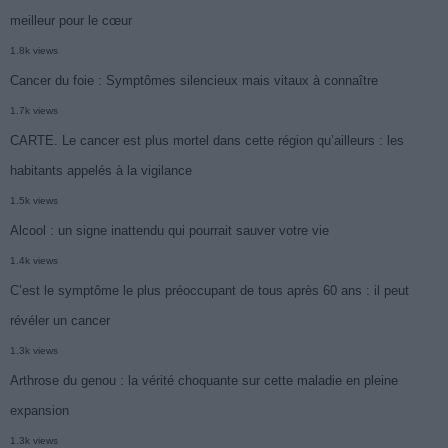
meilleur pour le cœur
1.8k views
Cancer du foie : Symptômes silencieux mais vitaux à connaître
1.7k views
CARTE. Le cancer est plus mortel dans cette région qu’ailleurs : les
habitants appelés à la vigilance
1.5k views
Alcool : un signe inattendu qui pourrait sauver votre vie
1.4k views
C’est le symptôme le plus préoccupant de tous après 60 ans : il peut
révéler un cancer
1.3k views
Arthrose du genou : la vérité choquante sur cette maladie en pleine
expansion
1.3k views