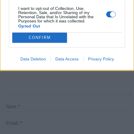
Canicule : les conseils
Éclipse du 12 août :
Un chewing-gum
essentiels des
attention à la pénurie de
révolutionnaire pour
I want to opt-out of Collection, Use,
cardiologues pour
lunettes de sécurité
combattre le cancer
Retention, Sale, and/or Sharing of my
éviter le danger
buccal
Personal Data that Is Unrelated with the
Purposes for which it was collected.
Opted Out
LAISSER UN COMMENTAIRE
CONFIRM
Data Deletion
Data Access
Privacy Policy