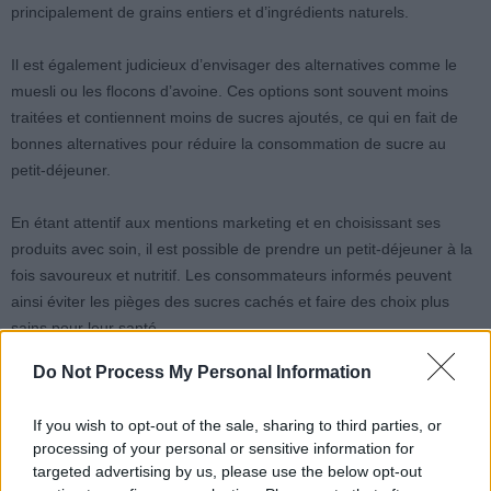
principalement de grains entiers et d’ingrédients naturels.
Il est également judicieux d’envisager des alternatives comme le
muesli ou les flocons d’avoine. Ces options sont souvent moins
traitées et contiennent moins de sucres ajoutés, ce qui en fait de
bonnes alternatives pour réduire la consommation de sucre au
petit-déjeuner.
En étant attentif aux mentions marketing et en choisissant ses
produits avec soin, il est possible de prendre un petit-déjeuner à la
fois savoureux et nutritif. Les consommateurs informés peuvent
ainsi éviter les pièges des sucres cachés et faire des choix plus
sains pour leur santé.
Do Not Process My Personal Information
If you wish to opt-out of the sale, sharing to third parties, or
processing of your personal or sensitive information for
targeted advertising by us, please use the below opt-out