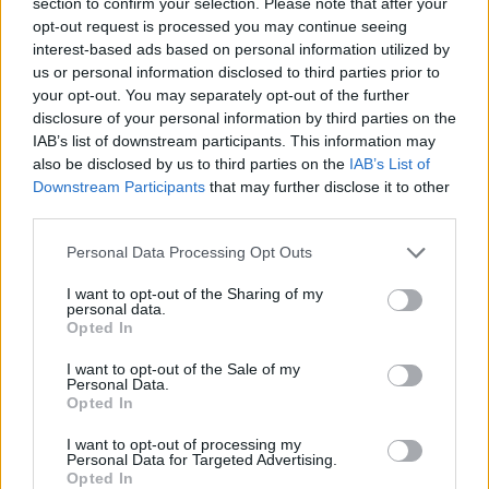
section to confirm your selection. Please note that after your
Article précédent
Article suivant
opt-out request is processed you may continue seeing
Le secret minceur simple
Découvrez le label Bleu-
interest-based ads based on personal information utilized by
de Faustine Bollaert
Blanc-Cœur, l’alliance
us or personal information disclosed to third parties prior to
dévoilé
gagnante pour votre
your opt-out. You may separately opt-out of the further
santé
disclosure of your personal information by third parties on the
IAB’s list of downstream participants. This information may
also be disclosed by us to third parties on the
IAB’s List of
Downstream Participants
that may further disclose it to other
third parties.
Personal Data Processing Opt Outs
news
I want to opt-out of the Sharing of my
personal data.
Opted In
ARTICLES CONNEXES
PLUS DE L'AUTEUR
I want to opt-out of the Sale of my
Personal Data.
Opted In
I want to opt-out of processing my
Personal Data for Targeted Advertising.
Santé
Santé
Santé
Opted In