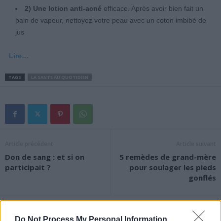
2) Une lotion anti-acné
efficace. Après avoir bien fait un
bain de vapeur, nettoyez votre peau avec un coton imbibé de
jus
Lire…
TAGS
LA SANTE AU QUOTIDIEN
Article précédent
Article suivant
Don de sang : et si on
5 remèdes de grand-mère
participait ?
pour soulager les pieds
gonflés
Do Not Process My Personal Information