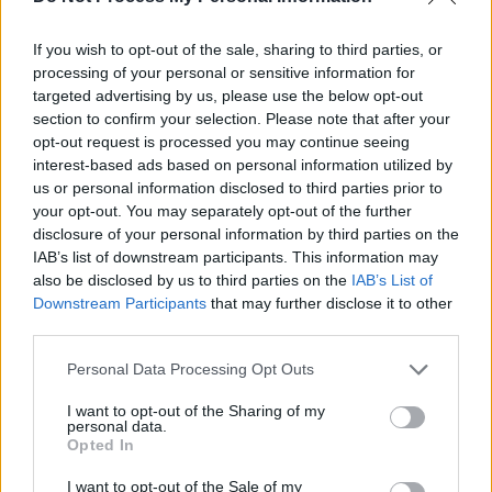
If you wish to opt-out of the sale, sharing to third parties, or
processing of your personal or sensitive information for
News Santé
targeted advertising by us, please use the below opt-out
https://news-sante.fr
section to confirm your selection. Please note that after your
opt-out request is processed you may continue seeing
interest-based ads based on personal information utilized by
ARTICLES CONNEXES
PLUS DE L'AUTEUR
us or personal information disclosed to third parties prior to
your opt-out. You may separately opt-out of the further
disclosure of your personal information by third parties on the
IAB’s list of downstream participants. This information may
also be disclosed by us to third parties on the
IAB’s List of
Downstream Participants
that may further disclose it to other
Santé
Santé
Santé
third parties.
Canicule : les conseils
Éclipse du 12 août :
Un chewing-gum
essentiels des
attention à la pénurie de
révolutionnaire pour
cardiologues pour
lunettes de sécurité
combattre le cancer
éviter le danger
buccal
Personal Data Processing Opt Outs
I want to opt-out of the Sharing of my
personal data.
Opted In
Populaires
I want to opt-out of the Sale of my