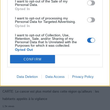
I want to opt-out of the Sale of my
Populaires
Personal Data.
Opted In
Médicament retiré en urgence pour risques graves et données falsifiées
I want to opt-out of processing my
Personal Data for Targeted Advertising.
2.9k views
Opted In
Ce cancer mortel explose chez les personnes nées après 1980 : le
I want to opt-out of Collection, Use,
Retention, Sale, and/or Sharing of my
symptôme à repérer
Personal Data that Is Unrelated with the
Purposes for which it was collected.
1.9k views
Opted Out
Je suis cardiologue et voici le seul chocolat que je valide : c’est le
CONFIRM
meilleur pour le cœur
1.8k views
Data Deletion
Data Access
Privacy Policy
Cancer du foie : Symptômes silencieux mais vitaux à connaître
1.7k views
CARTE. Le cancer est plus mortel dans cette région qu’ailleurs : les
habitants appelés à la vigilance
1.5k views