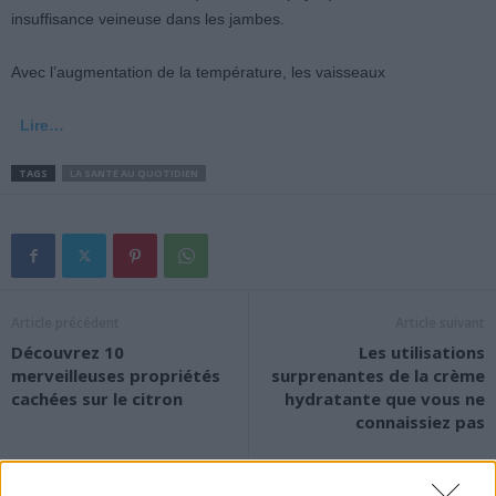
insuffisance veineuse dans les jambes.
Avec l’augmentation de la température, les vaisseaux
Lire…
TAGS
LA SANTE AU QUOTIDIEN
Article précédent
Article suivant
Découvrez 10
Les utilisations
merveilleuses propriétés
surprenantes de la crème
cachées sur le citron
hydratante que vous ne
connaissiez pas