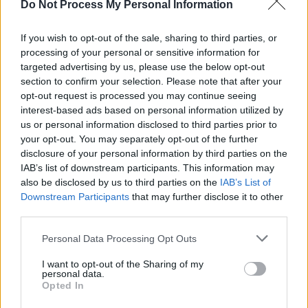
Do Not Process My Personal Information
If you wish to opt-out of the sale, sharing to third parties, or
processing of your personal or sensitive information for
News Santé
targeted advertising by us, please use the below opt-out
section to confirm your selection. Please note that after your
https://news-sante.fr
opt-out request is processed you may continue seeing
interest-based ads based on personal information utilized by
ARTICLES CONNEXES
PLUS DE L'AUTEUR
us or personal information disclosed to third parties prior to
your opt-out. You may separately opt-out of the further
disclosure of your personal information by third parties on the
IAB’s list of downstream participants. This information may
also be disclosed by us to third parties on the
IAB’s List of
Downstream Participants
that may further disclose it to other
Santé
Santé
Santé
third parties.
Canicule : les conseils
Éclipse du 12 août :
Un chewing-gum
essentiels des
attention à la pénurie de
révolutionnaire pour
cardiologues pour
lunettes de sécurité
combattre le cancer
Personal Data Processing Opt Outs
éviter le danger
buccal
I want to opt-out of the Sharing of my
personal data.
Opted In