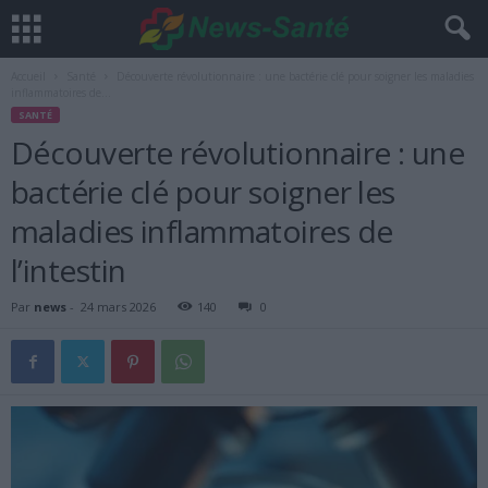
Accueil
Santé
Découverte révolutionnaire : une bactérie clé pour soigner les maladies
inflammatoires de...
SANTÉ
Découverte révolutionnaire : une
bactérie clé pour soigner les
maladies inflammatoires de
l’intestin
Par
news
-
24 mars 2026
140
0