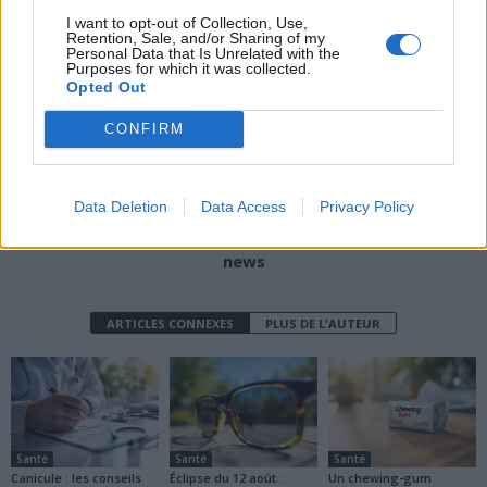
Pourquoi votre liquide
Votre téléphone détruit
I want to opt-out of Collection, Use,
Retention, Sale, and/or Sharing of my
vaisselle pourrait
votre peau sans que vous
Personal Data that Is Unrelated with the
vraiment nuire à votre
le sachiez
Purposes for which it was collected.
santé
Opted Out
CONFIRM
Data Deletion
Data Access
Privacy Policy
news
ARTICLES CONNEXES
PLUS DE L'AUTEUR
Santé
Santé
Santé
Canicule : les conseils
Éclipse du 12 août :
Un chewing-gum