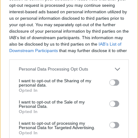
opt-out request is processed you may continue seeing
interest-based ads based on personal information utilized by
Une recherche en constante évolution
us or personal information disclosed to third parties prior to
your opt-out. You may separately opt-out of the further
Cette avancée représente une étape importante dans la lutte
disclosure of your personal information by third parties on the
contre ces maladies. Elle témoigne aussi du dynamisme de la
IAB’s list of downstream participants. This information may
recherche française dans ce domaine. Les scientifiques
also be disclosed by us to third parties on the
IAB’s List of
Downstream Participants
that may further disclose it to other
poursuivent leurs travaux pour confirmer le rôle exact de cette
third parties.
bactérie et développer des traitements concrets. Des essais
cliniques seront essentiels pour valider ces nouvelles approches.
Personal Data Processing Opt Outs
La compréhension du microbiote évolue rapidement, laissant
entrevoir des solutions innovantes pour transformer la prise en
I want to opt-out of the Sharing of my
personal data.
charge de ces maladies dans les années à venir.
Opted In
I want to opt-out of the Sale of my
Personal Data.
Opted In
I want to opt-out of processing my
Personal Data for Targeted Advertising.
Opted In
Article précédent
Article suivant