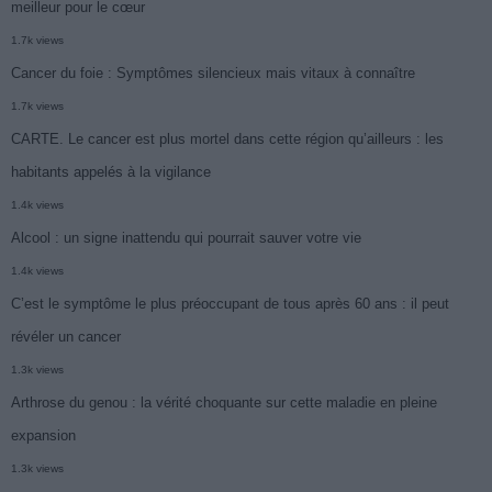
meilleur pour le cœur
1.7k views
Cancer du foie : Symptômes silencieux mais vitaux à connaître
1.7k views
CARTE. Le cancer est plus mortel dans cette région qu’ailleurs : les
habitants appelés à la vigilance
1.4k views
Alcool : un signe inattendu qui pourrait sauver votre vie
1.4k views
C’est le symptôme le plus préoccupant de tous après 60 ans : il peut
révéler un cancer
1.3k views
Arthrose du genou : la vérité choquante sur cette maladie en pleine
expansion
1.3k views