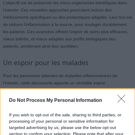
L’objectif est de préserver les micro-organismes bénéfiques dans
l’intestin. Ces nouvelles approches pourraient inclure des
médicaments spécifiques ou des probiotiques adaptés. Leur but est
de réduire l’inflammation à la source, pour soulager durablement
les patients. Ces avancées offrent l’espoir de soins plus efficaces,
mieux tolérés, et mieux adaptés aux profils biologiques des
patients, améliorant ainsi leur quotidien.
Un espoir pour les malades
Pour les personnes atteintes de maladies inflammatoires de
l’intestin, cette découverte apporte un véritable espoir.
Actuellement, les traitements cherchent surtout à calmer
l’inflammation sans en traiter la cause profonde. La possibilité
Do Not Process My Personal Information
d’identifier une bactérie précise ouvre la voie à une médecine plus
personnalisée. À l’avenir, les patients pourraient bénéficier de
If you wish to opt-out of the sale, sharing to third parties, or
solutions adaptées à leur profil, ce qui permettrait de réduire les
processing of your personal or sensitive information for
crises et d’améliorer la gestion de leurs symptômes, avec un
targeted advertising by us, please use the below opt-out
impact positif sur leur qualité de vie.
section to confirm your selection. Please note that after your