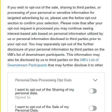
If you wish to opt-out of the sale, sharing to third parties, or
News Santé
processing of your personal or sensitive information for
https://news-sante.fr
targeted advertising by us, please use the below opt-out
section to confirm your selection. Please note that after your
opt-out request is processed you may continue seeing
ARTICLES CONNEXES
PLUS DE L'AUTEUR
interest-based ads based on personal information utilized by
us or personal information disclosed to third parties prior to
your opt-out. You may separately opt-out of the further
disclosure of your personal information by third parties on the
IAB’s list of downstream participants. This information may
also be disclosed by us to third parties on the
IAB’s List of
Santé
Santé
Santé
Downstream Participants
that may further disclose it to other
Canicule : les conseils
Éclipse du 12 août :
Un chewing-gum
essentiels des
attention à la pénurie de
révolutionnaire pour
third parties.
cardiologues pour
lunettes de sécurité
combattre le cancer
éviter le danger
buccal
Personal Data Processing Opt Outs
I want to opt-out of the Sharing of my
personal data.
Opted In
Populaires
I want to opt-out of the Sale of my
Personal Data.