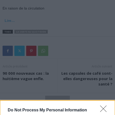
En raison de la circulation
Lire…
TAGS
LA SANTE AU QUOTIDIEN
Article précédent
Article suivant
90 000 nouveaux cas : la
Les capsules de café sont-
huitième vague enfle.
elles dangereuses pour la
santé ?
Do Not Process My Personal Information