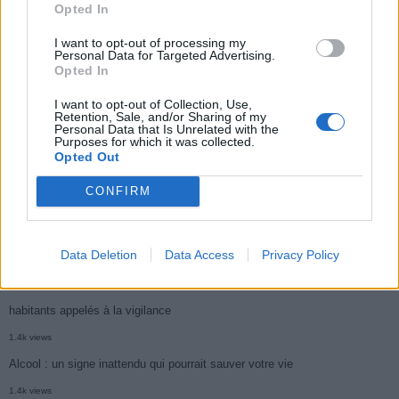
Opted In
Médicament retiré en urgence pour risques graves et données falsifiées
I want to opt-out of processing my
3k views
Personal Data for Targeted Advertising.
Opted In
Ce cancer mortel explose chez les personnes nées après 1980 : le
symptôme à repérer
I want to opt-out of Collection, Use,
Retention, Sale, and/or Sharing of my
1.9k views
Personal Data that Is Unrelated with the
Purposes for which it was collected.
Je suis cardiologue et voici le seul chocolat que je valide : c’est le
Opted Out
meilleur pour le cœur
CONFIRM
1.7k views
Cancer du foie : Symptômes silencieux mais vitaux à connaître
Data Deletion
Data Access
Privacy Policy
1.7k views
CARTE. Le cancer est plus mortel dans cette région qu’ailleurs : les
habitants appelés à la vigilance
1.4k views
Alcool : un signe inattendu qui pourrait sauver votre vie
1.4k views