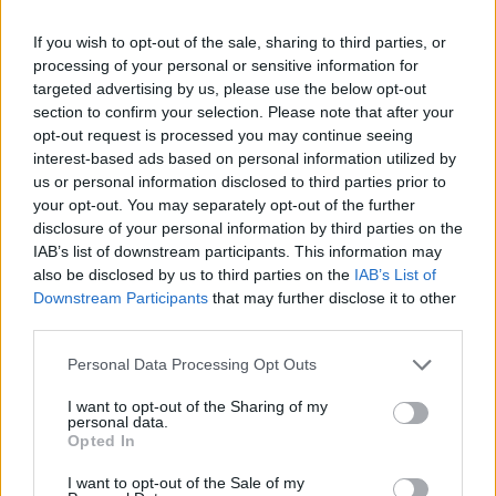
If you wish to opt-out of the sale, sharing to third parties, or
News Santé
processing of your personal or sensitive information for
targeted advertising by us, please use the below opt-out
https://news-sante.fr
section to confirm your selection. Please note that after your
opt-out request is processed you may continue seeing
ARTICLES CONNEXES
PLUS DE L'AUTEUR
interest-based ads based on personal information utilized by
us or personal information disclosed to third parties prior to
your opt-out. You may separately opt-out of the further
disclosure of your personal information by third parties on the
IAB’s list of downstream participants. This information may
also be disclosed by us to third parties on the
IAB’s List of
Santé
Santé
Santé
Downstream Participants
that may further disclose it to other
Canicule : les conseils
Éclipse du 12 août :
Un chewing-gum
third parties.
essentiels des
attention à la pénurie de
révolutionnaire pour
cardiologues pour
lunettes de sécurité
combattre le cancer
éviter le danger
buccal
Personal Data Processing Opt Outs
I want to opt-out of the Sharing of my
personal data.
Opted In
Populaires
I want to opt-out of the Sale of my