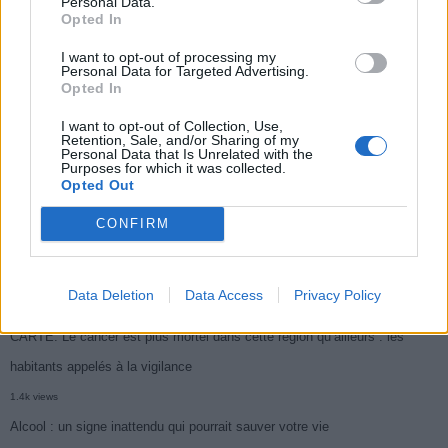
Personal Data.
Opted In
Médicament retiré en urgence pour risques graves et données falsifiées
I want to opt-out of processing my
3k views
Personal Data for Targeted Advertising.
Opted In
Ce cancer mortel explose chez les personnes nées après 1980 : le
I want to opt-out of Collection, Use,
symptôme à repérer
Retention, Sale, and/or Sharing of my
Personal Data that Is Unrelated with the
1.9k views
Purposes for which it was collected.
Opted Out
Je suis cardiologue et voici le seul chocolat que je valide : c’est le
meilleur pour le cœur
CONFIRM
1.7k views
Cancer du foie : Symptômes silencieux mais vitaux à connaître
Data Deletion
Data Access
Privacy Policy
1.7k views
CARTE. Le cancer est plus mortel dans cette région qu’ailleurs : les
habitants appelés à la vigilance
1.4k views
Alcool : un signe inattendu qui pourrait sauver votre vie