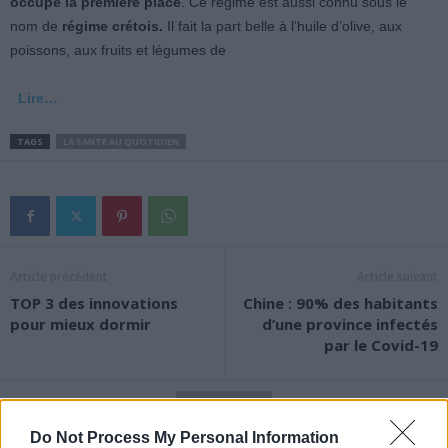
occupe la première place
. Ce régime est aussi connu sous le
nom de
régime crétois.
Il fait la part belle à l’huile d’olive, aux
poissons, aux fruits et légumes de
Lire…
TAGS
LA SANTE AU QUOTIDIEN
Article précédent
Article suivant
TOP 3 des innovations
Chine : 90% des habitants
pour mieux dormir
d’une province infectés
par le Covid-19
Do Not Process My Personal Information