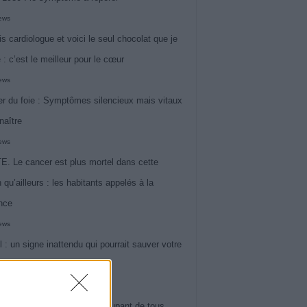
iews
is cardiologue et voici le seul chocolat que je
 : c’est le meilleur pour le cœur
iews
r du foie : Symptômes silencieux mais vitaux
naître
iews
. Le cancer est plus mortel dans cette
 qu’ailleurs : les habitants appelés à la
ance
iews
l : un signe inattendu qui pourrait sauver votre
iews
 le symptôme le plus préoccupant de tous