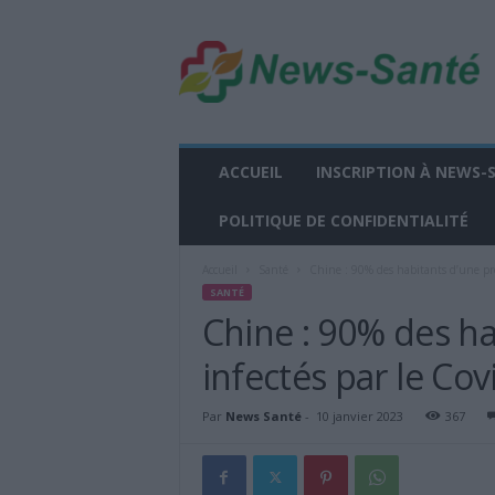
n
e
w
s
-
s
a
ACCUEIL
INSCRIPTION À NEWS-
n
t
POLITIQUE DE CONFIDENTIALITÉ
e
.
Accueil
Santé
Chine : 90% des habitants d’une pro
f
SANTÉ
r
Chine : 90% des ha
infectés par le Cov
Par
News Santé
-
10 janvier 2023
367