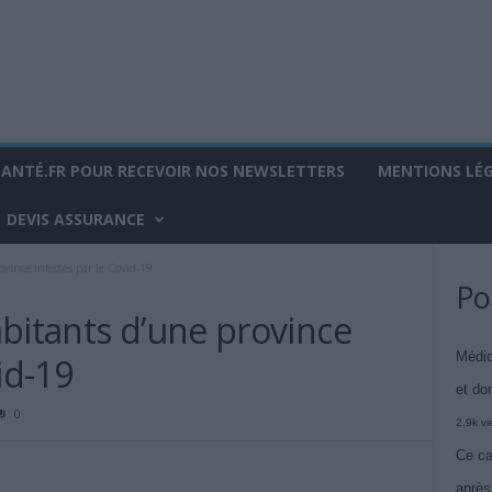
SANTÉ.FR POUR RECEVOIR NOS NEWSLETTERS
MENTIONS LÉ
DEVIS ASSURANCE
vince infectés par le Covid-19
Po
bitants d’une province
Médic
id-19
et do
0
2.9k v
Ce ca
après