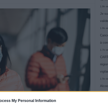
1.9k v
Je su
valide
1.8k v
Cance
à con
1.7k v
CARTE
région
vigil
1.5k v
Alcoo
vie
ocess My Personal Information
1.4k v
C’est