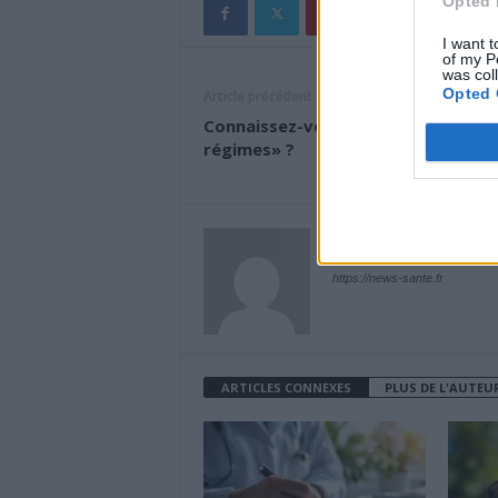
Opted 
I want t
of my P
was col
Opted 
Article précédent
Connaissez-vous le «meilleur des
régimes» ?
News Santé
https://news-sante.fr
ARTICLES CONNEXES
PLUS DE L'AUTEU