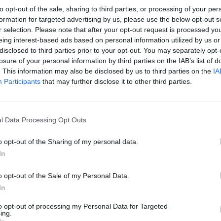
to opt-out of the sale, sharing to third parties, or processing of your per
après
formation for targeted advertising by us, please use the below opt-out s
chinoise ont été contaminés par le Covid-19. Par ailleurs,
r selection. Please note that after your opt-out request is processed y
1.3k v
ées dernièrement du Covid. Les autorités nationales
eing interest-based ads based on personal information utilized by us or
Arthr
cès.
disclosed to third parties prior to your opt-out. You may separately opt-
malad
losure of your personal information by third parties on the IAB’s list of
. This information may also be disclosed by us to third parties on the
IA
ntaminés
1.3k v
Participants
that may further disclose it to other third parties.
4 Ast
vinces les plus peuplée de Chine. Un responsable des
Proté
e 9 janvier dernier, que
90 % des habitants ont été
1.2k v
l Data Processing Opt Outs
 à un rebond sans précédent de cas positifs. Le système de
Décou
me le
o opt-out of the Sharing of my personal data.
de Pr
In
1.1k v
o opt-out of the Sale of my Personal Data.
In
to opt-out of processing my Personal Data for Targeted
ing.