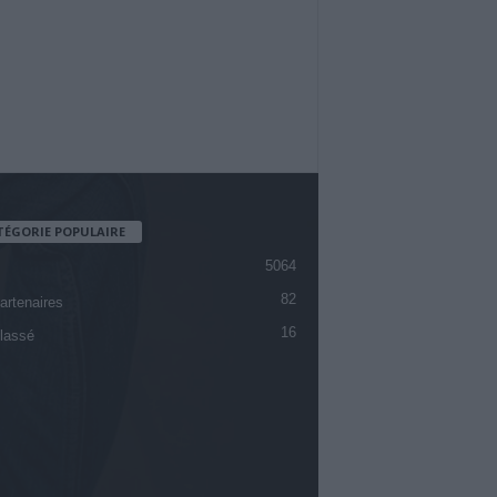
TÉGORIE POPULAIRE
5064
82
artenaires
16
lassé