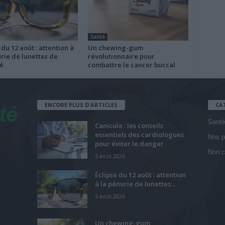
Santé
 du 12 août : attention à
Un chewing-gum
rie de lunettes de
révolutionnaire pour
é
combattre le cancer buccal
ENCORE PLUS D'ARTICLES
CA
Santé
Canicule : les conseils
essentiels des cardiologues
Nos p
pour éviter le danger
Non c
5 août 2026
Éclipse du 12 août : attention
à la pénurie de lunettes...
5 août 2026
Un chewing-gum