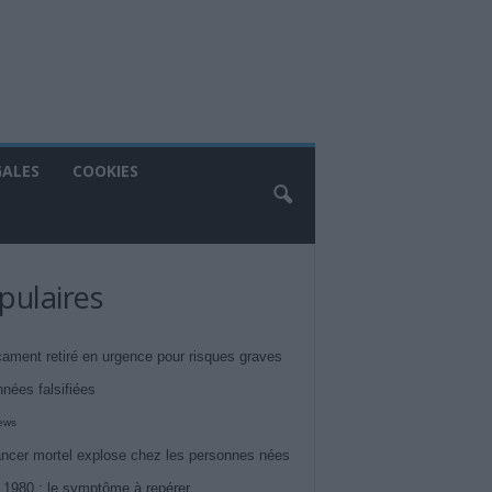
GALES
COOKIES
pulaires
ament retiré en urgence pour risques graves
nnées falsifiées
iews
ncer mortel explose chez les personnes nées
 1980 : le symptôme à repérer