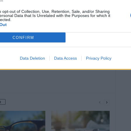
In
o opt-out of Collection, Use, Retention, Sale, and/or Sharing
ersonal Data that Is Unrelated with the Purposes for which it
lected.
Out
Article suivant
Votre chanson préférée en dit long sur
CONFIRM
votre rapport à l’amour
Data Deletion
Data Access
Privacy Policy
R