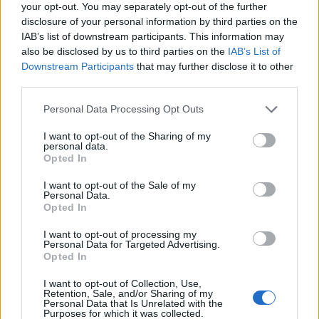
your opt-out. You may separately opt-out of the further
d’une activité physique, une alimentation équilibrée, un sommeil de
disclosure of your personal information by third parties on the
qualité et une stimulation intellectuelle fréquente restent les
IAB’s list of downstream participants. This information may
moyens les plus efficaces pour préserver la santé du cerveau. Être
also be disclosed by us to third parties on the
IAB’s List of
dans un groupe sanguin considéré comme plus protecteur ne
Downstream Participants
that may further disclose it to other
third parties.
garantit pas une immunité contre le vieillissement. À l’inverse, les
personnes des groupes A, B ou AB peuvent tout à fait maintenir
Personal Data Processing Opt Outs
leurs capacités cognitives en adoptant de bonnes habitudes de vie.
I want to opt-out of the Sharing of my
personal data.
Opted In
I want to opt-out of the Sale of my
Personal Data.
Opted In
Article précédent
Article suivant
I want to opt-out of processing my
Une avancée
Hypertension : Les 2
Personal Data for Targeted Advertising.
Opted In
révolutionnaire contre le
moments indispensables
cancer du pancréas
pour une tension fiable
I want to opt-out of Collection, Use,
Retention, Sale, and/or Sharing of my
Personal Data that Is Unrelated with the
Purposes for which it was collected.