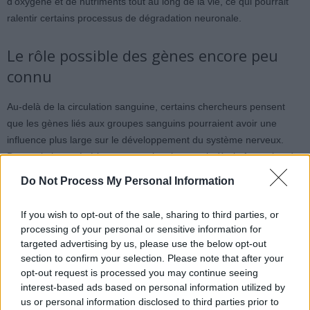
d’oxygène et de nutriments tout au long de la vie, ce qui pourrait
ralentir certains processus de dégradation neuronale.
Le rôle possible des gènes encore peu
connu
Au-delà de la circulation sanguine, certains chercheurs pensent
que les gènes liés aux groupes sanguins pourraient avoir une
influence plus large sur le développement du système nerveux.
Des variations génétiques pourraient intervenir dès la formation du
cerveau et affecter sa structure à long terme. Cette hypothèse
Do Not Process My Personal Information
reste encore à explorer, mais elle ouvre de nouvelles perspectives
pour comprendre le vieillissement cérébral et les différences
If you wish to opt-out of the sale, sharing to third parties, or
individuelles face au déclin cognitif.
processing of your personal or sensitive information for
targeted advertising by us, please use the below opt-out
L’hygiène de vie reste essentielle
section to confirm your selection. Please note that after your
opt-out request is processed you may continue seeing
interest-based ads based on personal information utilized by
Malgré ces découvertes, les experts rappellent que le groupe
us or personal information disclosed to third parties prior to
sanguin n’est qu’un facteur parmi d’autres. La pratique régulière