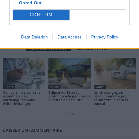
Opted Out
CONFIRM
news
Data Deletion
Data Access
Privacy Policy
ARTICLES CONNEXES
PLUS DE L'AUTEUR
Santé
Santé
Santé
Canicule : les conseils
Éclipse du 12 août :
Un chewing-gum
essentiels des
attention à la pénurie de
révolutionnaire pour
cardiologues pour
lunettes de sécurité
combattre le cancer
éviter le danger
buccal
LAISSER UN COMMENTAIRE