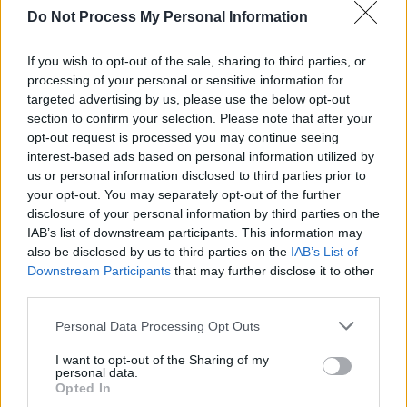
Do Not Process My Personal Information
If you wish to opt-out of the sale, sharing to third parties, or
processing of your personal or sensitive information for
targeted advertising by us, please use the below opt-out
News Santé
section to confirm your selection. Please note that after your
https://news-sante.fr
opt-out request is processed you may continue seeing
interest-based ads based on personal information utilized by
us or personal information disclosed to third parties prior to
ARTICLES CONNEXES
PLUS DE L'AUTEUR
your opt-out. You may separately opt-out of the further
disclosure of your personal information by third parties on the
IAB’s list of downstream participants. This information may
also be disclosed by us to third parties on the
IAB’s List of
Downstream Participants
that may further disclose it to other
third parties.
Santé
Santé
Santé
Canicule : les conseils
Éclipse du 12 août :
Un chewing-gum
essentiels des
attention à la pénurie de
révolutionnaire pour
Personal Data Processing Opt Outs
cardiologues pour
lunettes de sécurité
combattre le cancer
éviter le danger
buccal
I want to opt-out of the Sharing of my
personal data.
Opted In