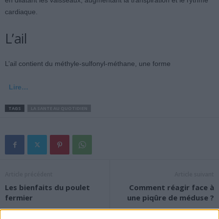
en dilatant les vaisseaux, augmentant la transpiration et le rythme
cardiaque.
L’ail
L’ail contient du méthyle-sulfonyl-méthane, une forme
Lire…
TAGS
LA SANTE AU QUOTIDIEN
Article précédent
Article suivant
Les bienfaits du poulet
Comment réagir face à
fermier
une piqûre de méduse ?