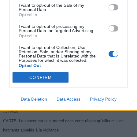
I want to opt-out of the Sale of my
Populaires
Personal Data.
Opted In
I want to opt-out of processing my
Médicament retiré en urgence pour risques graves et données falsifiées
Personal Data for Targeted Advertising.
Opted In
2.9k views
I want to opt-out of Collection, Use,
Ce cancer mortel explose chez les personnes nées après 1980 : le
Retention, Sale, and/or Sharing of my
Personal Data that Is Unrelated with the
symptôme à repérer
Purposes for which it was collected.
Opted Out
1.9k views
Je suis cardiologue et voici le seul chocolat que je valide : c’est le
CONFIRM
meilleur pour le cœur
1.8k views
Data Deletion
Data Access
Privacy Policy
Cancer du foie : Symptômes silencieux mais vitaux à connaître
1.7k views
CARTE. Le cancer est plus mortel dans cette région qu’ailleurs : les
habitants appelés à la vigilance