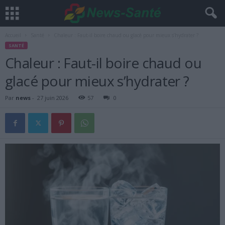
Accueil
Santé
Chaleur : Faut-il boire chaud ou glacé pour mieux s’hydrater ?
SANTÉ
Chaleur : Faut-il boire chaud ou
glacé pour mieux s’hydrater ?
Par
news
-
27 juin 2026
57
0