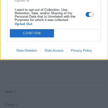
Opted In
Santé
Santé
Santé
Canicule : les conseils
Éclipse du 12 août :
Un chewing-gum
I want to opt-out of Collection, Use,
essentiels des
attention à la pénurie de
révolutionnaire pour
Retention, Sale, and/or Sharing of my
cardiologues pour
lunettes de sécurité
combattre le cancer
éviter le danger
buccal
Personal Data that Is Unrelated with the
Purposes for which it was collected.
Opted Out
CONFIRM
LAISSER UN COMMENTAIRE
Data Deletion
Data Access
Privacy Policy