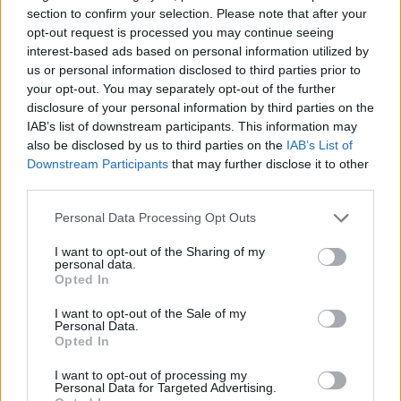
section to confirm your selection. Please note that after your
Article précédent
Article suivant
opt-out request is processed you may continue seeing
Difficulté à avaler : un
Faut-il se brosser les
interest-based ads based on personal information utilized by
signe invisible de maladies
dents avant ou après le
us or personal information disclosed to third parties prior to
graves
petit-déjeuner Découvrez
your opt-out. You may separately opt-out of the further
la vérité révélée
disclosure of your personal information by third parties on the
IAB’s list of downstream participants. This information may
also be disclosed by us to third parties on the
IAB’s List of
Downstream Participants
that may further disclose it to other
third parties.
Personal Data Processing Opt Outs
news
I want to opt-out of the Sharing of my
personal data.
Opted In
ARTICLES CONNEXES
PLUS DE L'AUTEUR
I want to opt-out of the Sale of my
Personal Data.
Opted In
I want to opt-out of processing my
Personal Data for Targeted Advertising.