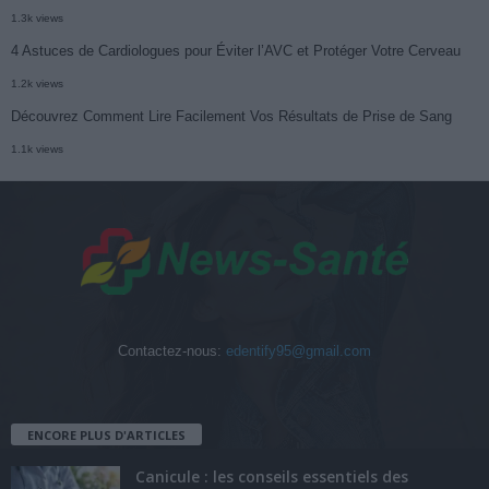
1.3k views
4 Astuces de Cardiologues pour Éviter l’AVC et Protéger Votre Cerveau
1.2k views
Découvrez Comment Lire Facilement Vos Résultats de Prise de Sang
1.1k views
Contactez-nous:
edentify95@gmail.com
ENCORE PLUS D'ARTICLES
Canicule : les conseils essentiels des