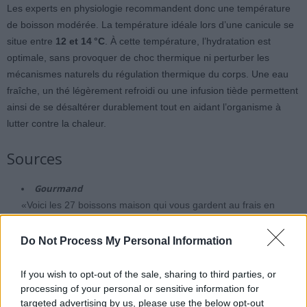
Les experts en physiologie recommandent donc une température
de boisson modérée. La température idéale lors d’une canicule se
situe entre
12 et 14 °C
. À cette température, l’hydratation est
optimale, sans provoquer de choc thermique ni perturber les
mécanismes naturels du régulation thermique du corps. Une eau
fraîche, un thé légèrement refroidi ou une infusion tiède permettent
ainsi de se désaltérer durablement tout en aidant l’organisme à
lutter contre la chaleur.
Sources
Gourmand
«Voici les 27 boissons maison qui vous gardent au frais en
canicule cette semaine sans ruiner votre santé»
Do Not Process My Personal Information
If you wish to opt-out of the sale, sharing to third parties, or
processing of your personal or sensitive information for
targeted advertising by us, please use the below opt-out