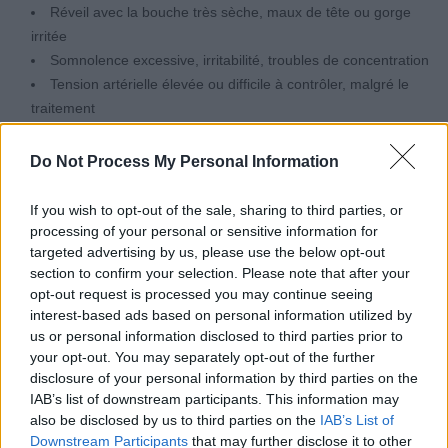
Réveil avec la bouche très sèche, maux de tête ou gorge
irritée
Somnolence excessive, irritabilité, troubles de concentration
Tension artérielle élevée ou difficile à contrôler, malgré le
traitement
Que faire en cas de doute ?
Do Not Process My Personal Information
If you wish to opt-out of the sale, sharing to third parties, or
Il est recommandé d’en parler à son médecin traitant. Celui-ci peut
processing of your personal or sensitive information for
proposer une mesure de tension sur 24 heures ou orienter vers un
targeted advertising by us, please use the below opt-out
spécialiste du sommeil ou un ORL pour un examen nocturne. La
section to confirm your selection. Please note that after your
Dre Yi Cai met en garde contre une pratique populaire sur les
opt-out request is processed you may continue seeing
interest-based ads based on personal information utilized by
réseaux sociaux : coller des bandes adhésives sur la bouche pour
us or personal information disclosed to third parties prior to
mieux respirer par le nez. Elle rappelle que l’efficacité de cette
your opt-out. You may separately opt-out of the further
méthode est encore limitée et qu’en cas de nez bouché ou
disclosure of your personal information by third parties on the
d’apnée, cela peut aggraver la situation et augmenter la tension
IAB’s list of downstream participants. This information may
nocturne.
also be disclosed by us to third parties on the
IAB’s List of
Downstream Participants
that may further disclose it to other