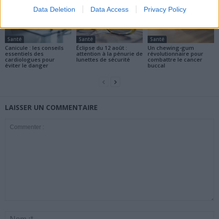
Data Deletion
Data Access
Privacy Policy
Santé
Santé
Santé
Canicule : les conseils
Éclipse du 12 août :
Un chewing-gum
essentiels des
attention à la pénurie de
révolutionnaire pour
cardiologues pour
lunettes de sécurité
combattre le cancer
éviter le danger
buccal
LAISSER UN COMMENTAIRE