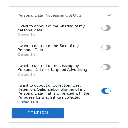
third parties.
Personal Data Processing Opt Outs
I want to opt-out of the Sharing of my
personal data.
Article précédent
Article suivant
Opted In
Douleur à l’estomac : le
Magnésium le soir : évitez
I want to opt-out of the Sale of my
signe d’alerte du cancer du
le duo avec le calcium pour
Personal Data.
pancréas
mieux dormir
Opted In
I want to opt-out of processing my
Personal Data for Targeted Advertising.
Opted In
I want to opt-out of Collection, Use,
Retention, Sale, and/or Sharing of my
Personal Data that Is Unrelated with the
Purposes for which it was collected.
news
Opted Out
CONFIRM
ARTICLES CONNEXES
PLUS DE L'AUTEUR