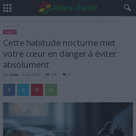
Accueil
Santé
Cette habitude nocturne met votre cœur en danger à éviter
absolument
SANTÉ
Cette habitude nocturne met
votre cœur en danger à éviter
absolument
Par
news
-
2 juin 2026
315
0