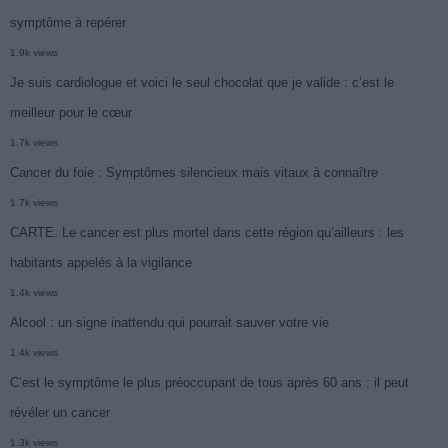
symptôme à repérer
1.9k views
Je suis cardiologue et voici le seul chocolat que je valide : c’est le
meilleur pour le cœur
1.7k views
Cancer du foie : Symptômes silencieux mais vitaux à connaître
1.7k views
CARTE. Le cancer est plus mortel dans cette région qu’ailleurs : les
habitants appelés à la vigilance
1.4k views
Alcool : un signe inattendu qui pourrait sauver votre vie
1.4k views
C’est le symptôme le plus préoccupant de tous après 60 ans : il peut
révéler un cancer
1.3k views