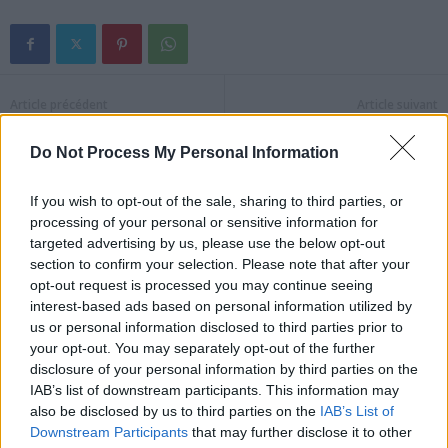
Article précédent
Article suivant
Ces 5 aliments qui
Maladies cardiovasculaires
augmentent la douleur
: 5 signes qui doivent vous
Do Not Process My Personal Information
alerter selon les
cardiologues
If you wish to opt-out of the sale, sharing to third parties, or
processing of your personal or sensitive information for
targeted advertising by us, please use the below opt-out
section to confirm your selection. Please note that after your
opt-out request is processed you may continue seeing
interest-based ads based on personal information utilized by
us or personal information disclosed to third parties prior to
your opt-out. You may separately opt-out of the further
News Santé
disclosure of your personal information by third parties on the
https://news-sante.fr
IAB’s list of downstream participants. This information may
also be disclosed by us to third parties on the
IAB’s List of
Downstream Participants
that may further disclose it to other
ARTICLES CONNEXES
PLUS DE L'AUTEUR