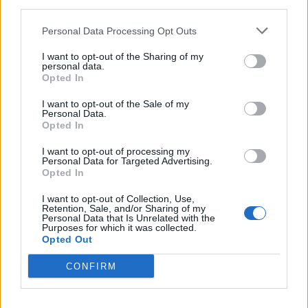
third parties.
Personal Data Processing Opt Outs
I want to opt-out of the Sharing of my
personal data.
Opted In
Santé
Santé
Santé
Canicule : les conseils
Éclipse du 12 août :
Un chewing-gum
essentiels des
attention à la pénurie de
révolutionnaire pour
I want to opt-out of the Sale of my
cardiologues pour
lunettes de sécurité
combattre le cancer
Personal Data.
éviter le danger
buccal
Opted In
I want to opt-out of processing my
Personal Data for Targeted Advertising.
Opted In
Populaires
I want to opt-out of Collection, Use,
Retention, Sale, and/or Sharing of my
Personal Data that Is Unrelated with the
Purposes for which it was collected.
Médicament retiré en urgence pour risques graves et données falsifiées
Opted Out
2.9k views
CONFIRM
Ce cancer mortel explose chez les personnes nées après 1980 : le
symptôme à repérer