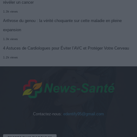
révéler un cancer
1.3k views
Arthrose du genou : la vérité choquante sur cette maladie en pleine
expansion
1.3k views
4 Astuces de Cardiologues pour Éviter l’AVC et Protéger Votre Cerveau
1.2k views
Contactez-nous:
edentify95@gmail.com