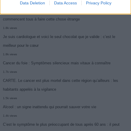
1.9k views
Data Deletion
Data Access
Privacy Policy
Je suis infirmière en soins palliatifs : un mois avant le départ, les patients
commencent tous à faire cette chose étrange
1.8k views
Je suis cardiologue et voici le seul chocolat que je valide : c’est le
meilleur pour le cœur
1.8k views
Cancer du foie : Symptômes silencieux mais vitaux à connaître
1.7k views
CARTE. Le cancer est plus mortel dans cette région qu’ailleurs : les
habitants appelés à la vigilance
1.5k views
Alcool : un signe inattendu qui pourrait sauver votre vie
1.4k views
C’est le symptôme le plus préoccupant de tous après 60 ans : il peut