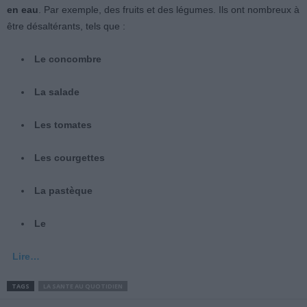
en eau
. Par exemple, des fruits et des légumes. Ils ont nombreux à
être désaltérants, tels que :
Le concombre
La salade
Les tomates
Les courgettes
La pastèque
Le
Lire…
TAGS
LA SANTE AU QUOTIDIEN