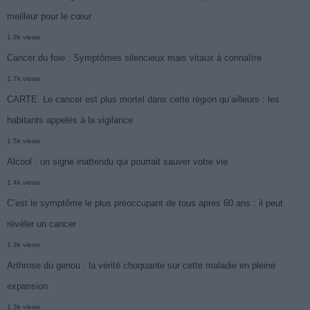
meilleur pour le cœur
1.8k views
Cancer du foie : Symptômes silencieux mais vitaux à connaître
1.7k views
CARTE. Le cancer est plus mortel dans cette région qu’ailleurs : les
habitants appelés à la vigilance
1.5k views
Alcool : un signe inattendu qui pourrait sauver votre vie
1.4k views
C’est le symptôme le plus préoccupant de tous après 60 ans : il peut
révéler un cancer
1.3k views
Arthrose du genou : la vérité choquante sur cette maladie en pleine
expansion
1.3k views