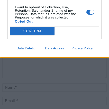
Canicule : les conseils
Éclipse du 12 août :
Un chewing-gum
essentiels des
attention à la pénurie de
révolutionnaire pour
I want to opt-out of Collection, Use,
cardiologues pour
lunettes de sécurité
combattre le cancer
Retention, Sale, and/or Sharing of my
éviter le danger
buccal
Personal Data that Is Unrelated with the
Purposes for which it was collected.
Opted Out
CONFIRM
LAISSER UN COMMENTAIRE
Data Deletion
Data Access
Privacy Policy