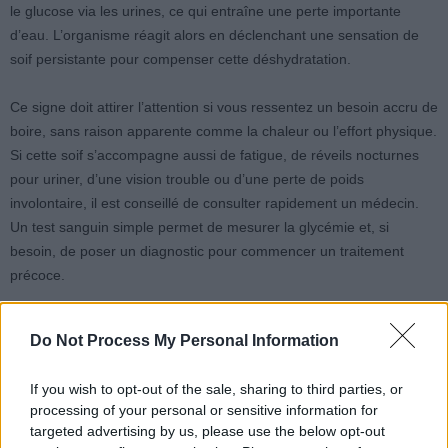
le glucose via les urines, ce qui entraîne une perte importante
d’eau. L’organisme réagit alors en déclenchant une sensation de
soif persistante pour compenser cette déshydratation.
Ce signe doit attirer l’attention si vous ressentez un besoin accru de
boire, sans raison apparente comme la chaleur ou l’effort physique.
Si cette soif s’accompagne aussi de fatigue, de réveils nocturnes
pour uriner, d’une vision trouble ou d’une perte de poids
involontaire, il est conseillé de consulter rapidement un médecin.
Un test sanguin simple permet de mesurer la glycémie et, si
besoin, de poser un diagnostic pour commencer un traitement
précoce.
Source :
Gloucestershire Live
Do Not Process My Personal Information
If you wish to opt-out of the sale, sharing to third parties, or
processing of your personal or sensitive information for
targeted advertising by us, please use the below opt-out