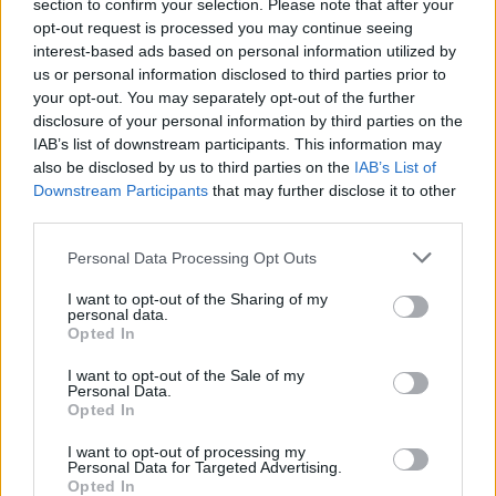
section to confirm your selection. Please note that after your
opt-out request is processed you may continue seeing
Article précédent
Article suivant
interest-based ads based on personal information utilized by
23 000 Français en danger
Déshydratation invisible :
us or personal information disclosed to third parties prior to
de mort : le don d’organes
4 signes subtils à ne pas
your opt-out. You may separately opt-out of the further
en crise
ignorer cet été
disclosure of your personal information by third parties on the
IAB’s list of downstream participants. This information may
also be disclosed by us to third parties on the
IAB’s List of
Downstream Participants
that may further disclose it to other
third parties.
Personal Data Processing Opt Outs
news
I want to opt-out of the Sharing of my
personal data.
Opted In
ARTICLES CONNEXES
PLUS DE L'AUTEUR
I want to opt-out of the Sale of my
Personal Data.
Opted In
I want to opt-out of processing my
Personal Data for Targeted Advertising.
Opted In
Santé
Santé
Santé