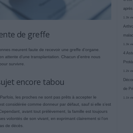
après
1.3k v
Arthr
ente de greffe
malad
1.3k v
onnes meurent faute de recevoir une greffe d’organe.
4 Ast
 en attente d’une transplantation. Chacun d’entre nous
Proté
pour survivre.
1.2k v
sujet encore tabou
Décou
de Pr
Parfois, les proches ne sont pas prêts à accepter le
1.1k v
st considérée comme donneur par défaut, sauf si elle s’est
. Cependant, avant tout prélèvement, la famille est toujours
ses volontés de son vivant, en exprimant clairement si l’on
as de décès.