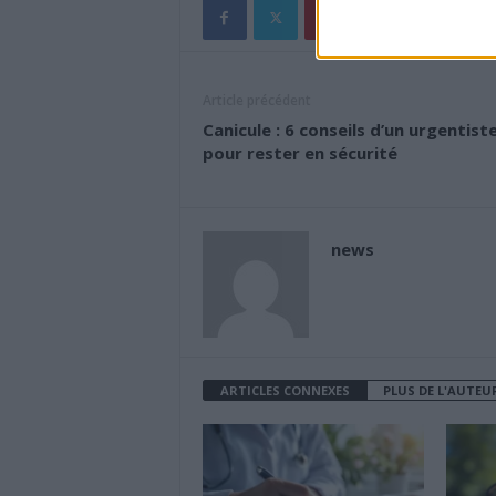
Article précédent
Canicule : 6 conseils d’un urgentist
pour rester en sécurité
news
ARTICLES CONNEXES
PLUS DE L'AUTEU