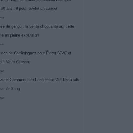
 60 ans : il peut révéler un cancer
iews
ose du genou : la vérité choquante sur cette
ie en pleine expansion
iews
uces de Cardiologues pour Éviter l’AVC et
ger Votre Cerveau
iews
vrez Comment Lire Facilement Vos Résultats
ise de Sang
iews