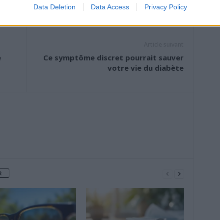
Data Deletion
Data Access
Privacy Policy
Article suivant
e
Ce symptôme discret pourrait sauver
votre vie du diabète
R