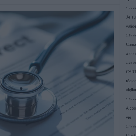
1.9k v
Je su
valide
1.7k v
Cance
à con
1.7k v
CARTE
région
vigil
1.4k v
Alcoo
vie
1.4k v
C’est