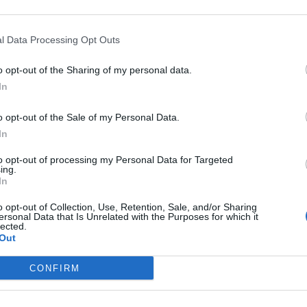
es organes. Selon l’Agence de biomédecine, il est possible
t des organes qui compte, pas l’âge du donneur.
l Data Processing Opt Outs
agence, précise que tout le monde peut donner, quel que soit
o opt-out of the Sharing of my personal data.
el n’est nécessaire, il n’existe pas de carte de donneur.
In
 à ses proches, qui sont consultés avant tout prélèvement.
o opt-out of the Sale of my Personal Data.
 est simple pour chacun : « Mes proches connaissent-ils ma
In
to opt-out of processing my Personal Data for Targeted
ing.
n 2025
In
o opt-out of Collection, Use, Retention, Sale, and/or Sharing
ersonal Data that Is Unrelated with the Purposes for which it
leurs organes, permettant 6 148 greffes. À l’inverse, 966
lected.
e d’une transplantation. Ces chiffres montrent l’importance
Out
CONFIRM