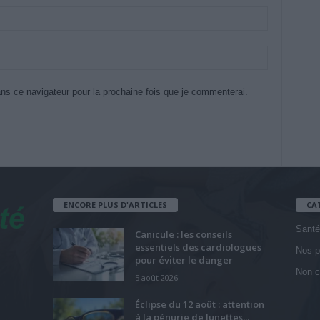
ns ce navigateur pour la prochaine fois que je commenterai.
ENCORE PLUS D'ARTICLES
CA
Santé
Canicule : les conseils
essentiels des cardiologues
Nos p
pour éviter le danger
Non c
5 août 2026
Éclipse du 12 août : attention
à la pénurie de lunettes...