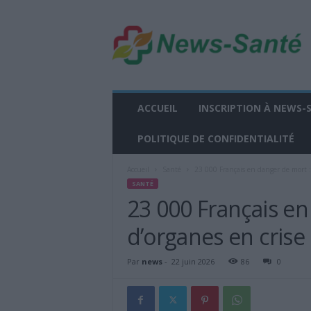
n
e
w
s
-
s
a
ACCUEIL
INSCRIPTION À NEWS-
n
t
POLITIQUE DE CONFIDENTIALITÉ
e
.
Accueil
Santé
23 000 Français en danger de mort : 
f
SANTÉ
r
23 000 Français en
d’organes en crise
Par
news
-
22 juin 2026
86
0