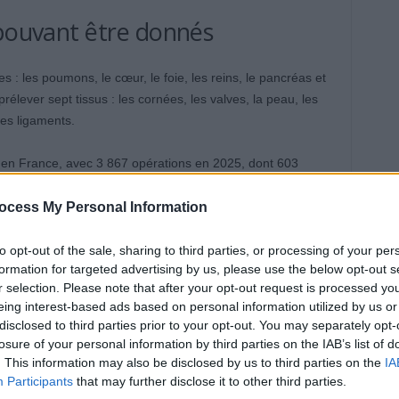
 pouvant être donnés
s : les poumons, le cœur, le foie, les reins, le pancréas et
prélever sept tissus : les cornées, les valves, la peau, les
les ligaments.
fé en France, avec 3 867 opérations en 2025, dont 603
e arrive en deuxième position, avec 1 431 greffes, dont 11
don, le corps du défunt est respecté : le prélèvement se
ocess My Personal Information
le corps est restauré, avec incisions refermées et
la famille.
to opt-out of the sale, sharing to third parties, or processing of your per
formation for targeted advertising by us, please use the below opt-out s
r selection. Please note that after your opt-out request is processed y
res médicaux stricts, en privilégiant les patients en situation
eing interest-based ads based on personal information utilized by us or
disclosed to third parties prior to your opt-out. You may separately opt-
losure of your personal information by third parties on the IAB’s list of
 question d’âge
. This information may also be disclosed by us to third parties on the
IA
Participants
that may further disclose it to other third parties.