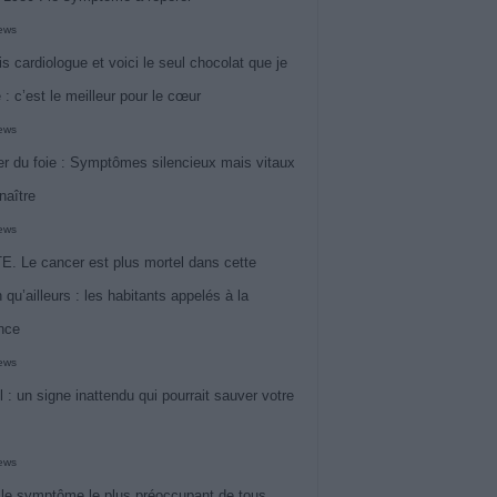
iews
is cardiologue et voici le seul chocolat que je
 : c’est le meilleur pour le cœur
iews
r du foie : Symptômes silencieux mais vitaux
naître
iews
. Le cancer est plus mortel dans cette
 qu’ailleurs : les habitants appelés à la
ance
iews
l : un signe inattendu qui pourrait sauver votre
iews
 le symptôme le plus préoccupant de tous