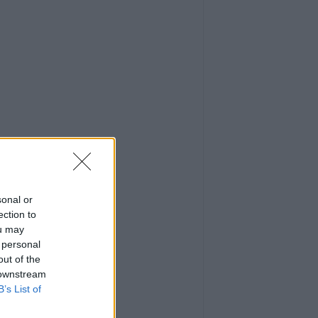
sonal or
ection to
ou may
 personal
out of the
 downstream
B’s List of