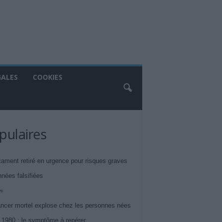
GALES
COOKIES
pulaires
ament retiré en urgence pour risques graves
nnées falsifiées
ws
ncer mortel explose chez les personnes nées
 1980 : le symptôme à repérer