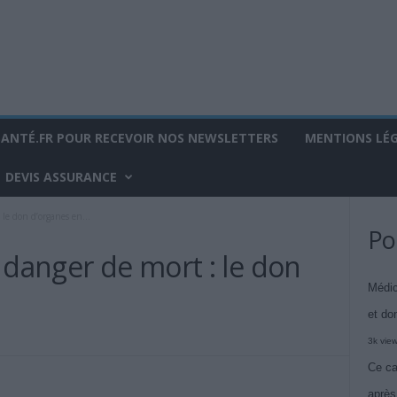
SANTÉ.FR POUR RECEVOIR NOS NEWSLETTERS
MENTIONS LÉ
DEVIS ASSURANCE
le don d’organes en...
Po
 danger de mort : le don
Médic
et do
3k vie
Ce ca
après