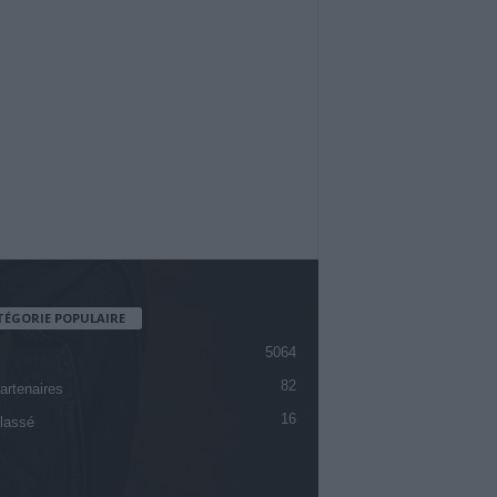
TÉGORIE POPULAIRE
5064
82
artenaires
16
lassé