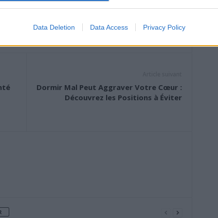
Data Deletion
Data Access
Privacy Policy
Article suivant
nté
Dormir Mal Peut Aggraver Votre Cœur :
Découvrez les Positions à Éviter
R