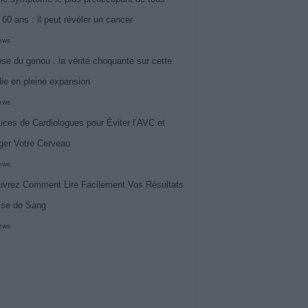
 60 ans : il peut révéler un cancer
iews
ose du genou : la vérité choquante sur cette
ie en pleine expansion
iews
uces de Cardiologues pour Éviter l’AVC et
ger Votre Cerveau
iews
vrez Comment Lire Facilement Vos Résultats
ise de Sang
iews