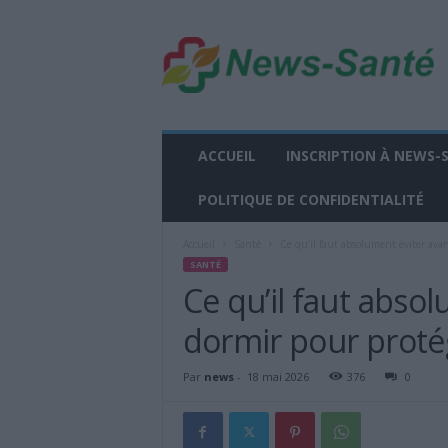
n
e
w
s
-
s
a
ACCUEIL
INSCRIPTION À NEWS-
n
t
POLITIQUE DE CONFIDENTIALITÉ
e
.
Accueil
Santé
Ce qu’il faut absolument éviter ava
f
SANTÉ
r
Ce qu’il faut abso
dormir pour proté
Par
news
-
18 mai 2026
376
0