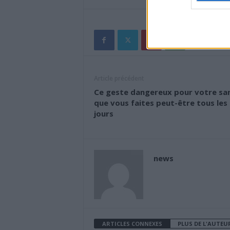
Article précédent
Ce geste dangereux pour votre sa
que vous faites peut-être tous les
jours
news
ARTICLES CONNEXES
PLUS DE L'AUTEU