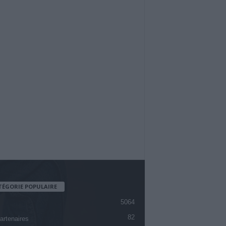
TÉGORIE POPULAIRE
5064
82
artenaires