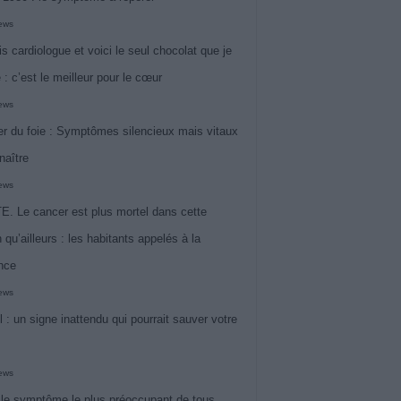
iews
is cardiologue et voici le seul chocolat que je
 : c’est le meilleur pour le cœur
iews
r du foie : Symptômes silencieux mais vitaux
naître
iews
. Le cancer est plus mortel dans cette
 qu’ailleurs : les habitants appelés à la
ance
iews
l : un signe inattendu qui pourrait sauver votre
iews
 le symptôme le plus préoccupant de tous