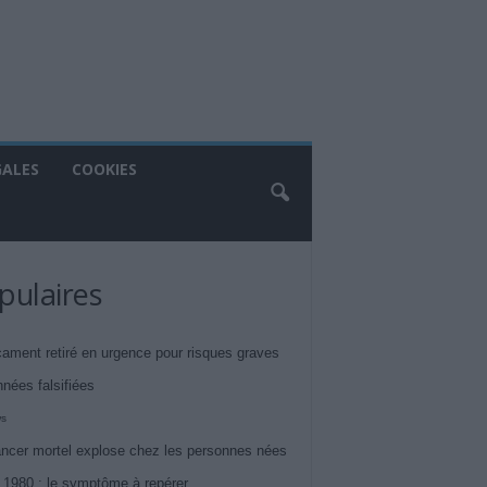
GALES
COOKIES
pulaires
ament retiré en urgence pour risques graves
nnées falsifiées
ws
ncer mortel explose chez les personnes nées
 1980 : le symptôme à repérer