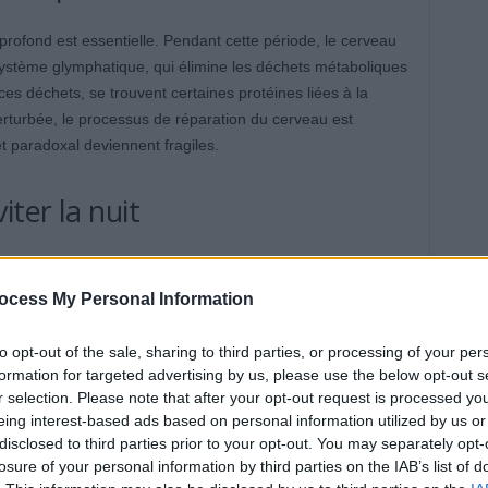
profond est essentielle. Pendant cette période, le cerveau
ystème glymphatique, qui élimine les déchets métaboliques
es déchets, se trouvent certaines protéines liées à la
erturbée, le processus de réparation du cerveau est
t paradoxal deviennent fragiles.
ter la nuit
eil clair : il faut absolument éviter de rester tard le soir
ut au lit. Cette pratique a un nom : le « doomscrolling ».
ocess My Personal Information
nt les contenus en ligne, souvent négatifs, sans pouvoir
to opt-out of the sale, sharing to third parties, or processing of your per
formation for targeted advertising by us, please use the below opt-out s
r selection. Please note that after your opt-out request is processed y
eurs. D’abord, la lumière bleue des écrans inhibe la
eing interest-based ads based on personal information utilized by us or
gnale au cerveau qu’il est temps de dormir. Ensuite, le
disclosed to third parties prior to your opt-out. You may separately opt-
état d’alerte. La lecture de nouvelles, de messages ou de
losure of your personal information by third parties on the IAB’s list of
ortisol, l’hormone du stress, empêchant ainsi la détente