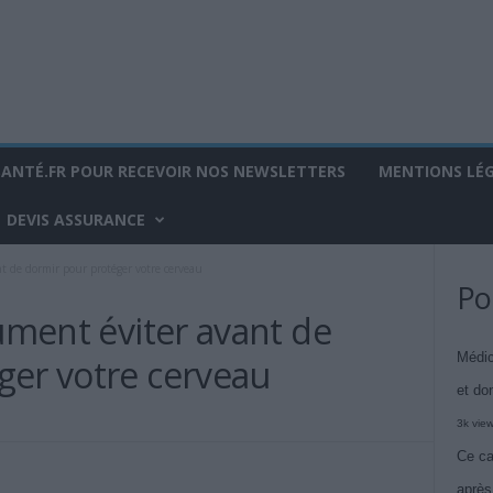
SANTÉ.FR POUR RECEVOIR NOS NEWSLETTERS
MENTIONS LÉ
DEVIS ASSURANCE
nt de dormir pour protéger votre cerveau
Po
lument éviter avant de
Médic
ger votre cerveau
et do
3k vie
Ce ca
après