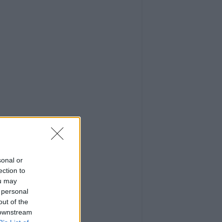
sonal or
ection to
ou may
 personal
out of the
 downstream