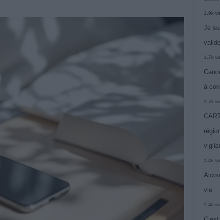
1.9k v
Je su
valide
1.7k v
Cance
à con
1.7k v
CARTE
région
vigil
1.4k v
Alcoo
vie
1.4k v
C’est