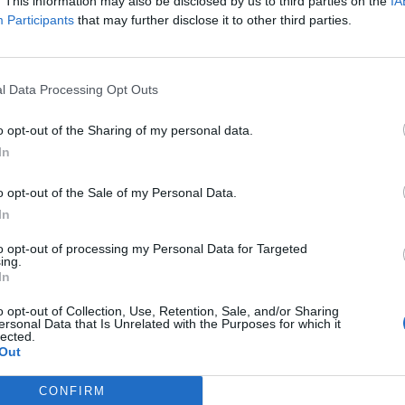
. This information may also be disclosed by us to third parties on the
IA
Participants
that may further disclose it to other third parties.
 un sommeil de qualité
l Data Processing Opt Outs
 conseille de laisser son téléphone hors de la chambre ou,
o opt-out of the Sharing of my personal data.
ecommande aussi d’arrêter l’utilisation des écrans 45 à 60
In
il suggère un rituel apaisant : prendre une douche chaude,
 pages d’un livre.
o opt-out of the Sale of my Personal Data.
In
avoir une heure de réveil régulière, plutôt que de chercher
té à ce niveau aide à mieux réguler l’horloge biologique.
to opt-out of processing my Personal Data for Targeted
ing.
In
de troubles du sommeil
o opt-out of Collection, Use, Retention, Sale, and/or Sharing
ersonal Data that Is Unrelated with the Purposes for which it
lected.
flements et la somnolence en journée ne doivent pas être
Out
ée peut représenter une menace sérieuse pour la santé du
médecin si ces symptômes apparaissent.
CONFIRM