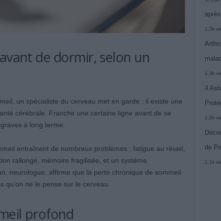
après
1.3k v
Arthr
 avant de dormir, selon un
malad
1.3k v
4 Ast
eil, un spécialiste du cerveau met en garde : il existe une
Proté
anté cérébrale. Franchir une certaine ligne avant de se
1.2k v
graves à long terme.
Décou
de Pr
eil entraînent de nombreux problèmes : fatigue au réveil,
tion rallongé, mémoire fragilisée, et un système
1.1k v
an, neurologue, affirme que la perte chronique de sommeil
s qu’on ne le pense sur le cerveau.
mmeil profond