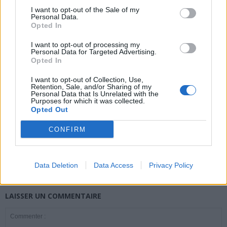
I want to opt-out of the Sale of my
Personal Data.
Opted In
news
I want to opt-out of processing my
Personal Data for Targeted Advertising.
Opted In
ARTICLES CONNEXES
PLUS DE L'AUTEUR
I want to opt-out of Collection, Use,
Retention, Sale, and/or Sharing of my
Personal Data that Is Unrelated with the
Purposes for which it was collected.
Opted Out
Santé
Santé
Santé
CONFIRM
Canicule : les conseils
Éclipse du 12 août :
Un chewing-gum
essentiels des
attention à la pénurie de
révolutionnaire pour
cardiologues pour
lunettes de sécurité
combattre le cancer
éviter le danger
buccal
Data Deletion
Data Access
Privacy Policy
LAISSER UN COMMENTAIRE