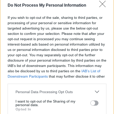
de sécurité. On commence par se laver les mains, puis on casse
Do Not Process My Personal Information
l’œuf sur une surface plane propre. On le place ensuite dans un
petit bol pour vérifier qu’il ne présente pas de défauts ou de traces
If you wish to opt-out of the sale, sharing to third parties, or
suspectes. Ce n’est qu’après cette étape qu’on l’incorpore à la
processing of your personal or sensitive information for
préparation, en jetant immédiatement la coquille.
targeted advertising by us, please use the below opt-out
section to confirm your selection. Please note that after your
opt-out request is processed you may continue seeing
interest-based ads based on personal information utilized by
us or personal information disclosed to third parties prior to
your opt-out. You may separately opt-out of the further
disclosure of your personal information by third parties on the
IAB’s list of downstream participants. This information may
Article précédent
Article suivant
also be disclosed by us to third parties on the
IAB’s List of
Ce qu’il ne faut jamais
Ce qu’il faut absolument
Downstream Participants
that may further disclose it to other
stocker sous votre lit
éviter avant de dormir
third parties.
pour votre santé
pour protéger votre
cerveau
Personal Data Processing Opt Outs
I want to opt-out of the Sharing of my
personal data.
Opted In