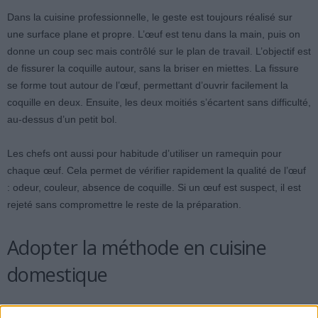
Dans la cuisine professionnelle, le geste est toujours réalisé sur
une surface plane et propre. L’œuf est tenu dans la main, puis on
donne un coup sec mais contrôlé sur le plan de travail. L’objectif est
de fissurer la coquille autour, sans la briser en miettes. La fissure
se forme tout autour de l’œuf, permettant d’ouvrir facilement la
coquille en deux. Ensuite, les deux moitiés s’écartent sans difficulté,
au-dessus d’un petit bol.
Les chefs ont aussi pour habitude d’utiliser un ramequin pour
chaque œuf. Cela permet de vérifier rapidement la qualité de l’œuf
: odeur, couleur, absence de coquille. Si un œuf est suspect, il est
rejeté sans compromettre le reste de la préparation.
Adopter la méthode en cuisine
domestique
Chez soi, il est conseillé d’adopter cette même pratique pour plus