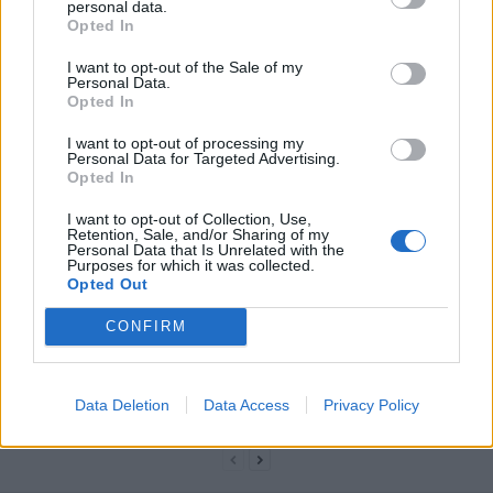
personal data.
Opted In
I want to opt-out of the Sale of my
Personal Data.
Opted In
I want to opt-out of processing my
Personal Data for Targeted Advertising.
news
Opted In
I want to opt-out of Collection, Use,
ARTICLES CONNEXES
PLUS DE L'AUTEUR
Retention, Sale, and/or Sharing of my
Personal Data that Is Unrelated with the
Purposes for which it was collected.
Opted Out
CONFIRM
Santé
Santé
Santé
Canicule : les conseils
Éclipse du 12 août :
Un chewing-gum
essentiels des
attention à la pénurie de
révolutionnaire pour
Data Deletion
Data Access
Privacy Policy
cardiologues pour
lunettes de sécurité
combattre le cancer
éviter le danger
buccal