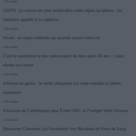
1.7k views
CARTE. Le cancer est plus mortel dans cette région qu’ailleurs : les
habitants appelés à la vigilance
1.5k views
Alcool : un signe inattendu qui pourrait sauver votre vie
1.4k views
C’est le symptôme le plus préoccupant de tous après 60 ans : il peut
révéler un cancer
1.3k views
Arthrose du genou : la vérité choquante sur cette maladie en pleine
expansion
1.3k views
4 Astuces de Cardiologues pour Éviter l’AVC et Protéger Votre Cerveau
1.2k views
Découvrez Comment Lire Facilement Vos Résultats de Prise de Sang