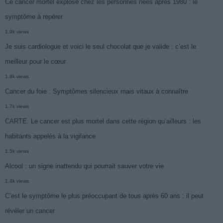
Ce cancer mortel explose chez les personnes nées après 1980 : le
symptôme à repérer
1.9k views
Je suis cardiologue et voici le seul chocolat que je valide : c’est le
meilleur pour le cœur
1.8k views
Cancer du foie : Symptômes silencieux mais vitaux à connaître
1.7k views
CARTE. Le cancer est plus mortel dans cette région qu’ailleurs : les
habitants appelés à la vigilance
1.5k views
Alcool : un signe inattendu qui pourrait sauver votre vie
1.4k views
C’est le symptôme le plus préoccupant de tous après 60 ans : il peut
révéler un cancer