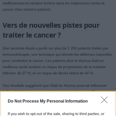
vieillissement et certains échecs dans les traitements contre le
cancer chez certains patients
.
Vers de nouvelles pistes pour
traiter le cancer ?
Une seconde étude a porté sur plus de 1 200 patients traités par
immunothérapie, une technique qui stimule les défenses naturelles
pour combattre le cancer. Les patients dont le thymus était en
meilleure santé avaient un risque de progression de la maladie
inférieur de 37 %, et un risque de décès réduit de 44 %.
Ces résultats suggèrent que l’état du thymus pourrait influencer
l’efficacité des traitements modernes contre le cancer. Bien que ces
travaux nécessitent encore des confirmations, ils ouvrent la voie à
Do Not Process My Personal Information
de nouvelles approches thérapeutiques possibles.
If you wish to opt-out of the sale, sharing to third parties, or