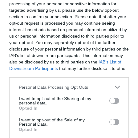
processing of your personal or sensitive information for
targeted advertising by us, please use the below opt-out
section to confirm your selection. Please note that after your
opt-out request is processed you may continue seeing
interest-based ads based on personal information utilized by
Article précédent
Article suivant
us or personal information disclosed to third parties prior to
Ce minéral oublié pourrait
L’hypertension, le tueur
your opt-out. You may separately opt-out of the further
renforcer la solidité de
silencieux qui menace
disclosure of your personal information by third parties on the
vos os
votre vie découvrez
IAB’s list of downstream participants. This information may
comment la prévenir
also be disclosed by us to third parties on the
IAB’s List of
Downstream Participants
that may further disclose it to other
third parties.
Personal Data Processing Opt Outs
I want to opt-out of the Sharing of my
personal data.
Opted In
news
I want to opt-out of the Sale of my
Personal Data.
ARTICLES CONNEXES
PLUS DE L'AUTEUR
Opted In