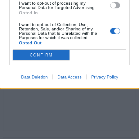
I want to opt-out of processing my
Personal Data for Targeted Advertising.
Opted In
I want to opt-out of Collection, Use,
Santé
Santé
Santé
Retention, Sale, and/or Sharing of my
Personal Data that Is Unrelated with the
Canicule : les conseils
Éclipse du 12 août :
Un chewing-gum
essentiels des
attention à la pénurie de
révolutionnaire pour
Purposes for which it was collected.
cardiologues pour
lunettes de sécurité
combattre le cancer
Opted Out
éviter le danger
buccal
CONFIRM
LAISSER UN COMMENTAIRE
Data Deletion
Data Access
Privacy Policy