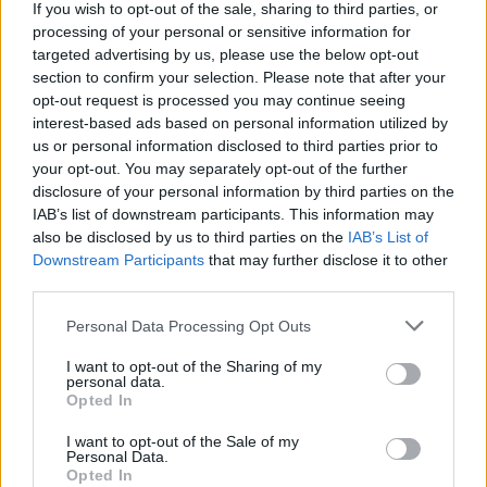
If you wish to opt-out of the sale, sharing to third parties, or
https://news-sante.fr
processing of your personal or sensitive information for
targeted advertising by us, please use the below opt-out
section to confirm your selection. Please note that after your
ARTICLES CONNEXES
PLUS DE L'AUTEUR
opt-out request is processed you may continue seeing
interest-based ads based on personal information utilized by
us or personal information disclosed to third parties prior to
your opt-out. You may separately opt-out of the further
disclosure of your personal information by third parties on the
IAB’s list of downstream participants. This information may
Santé
Santé
Santé
also be disclosed by us to third parties on the
IAB’s List of
Canicule : les conseils
Éclipse du 12 août :
Un chewing-gum
essentiels des
attention à la pénurie de
révolutionnaire pour
Downstream Participants
that may further disclose it to other
cardiologues pour
lunettes de sécurité
combattre le cancer
éviter le danger
third parties.
buccal
Personal Data Processing Opt Outs
I want to opt-out of the Sharing of my
personal data.
Populaires
Opted In
I want to opt-out of the Sale of my
Personal Data.
Médicament retiré en urgence pour risques graves et données falsifiées
Opted In