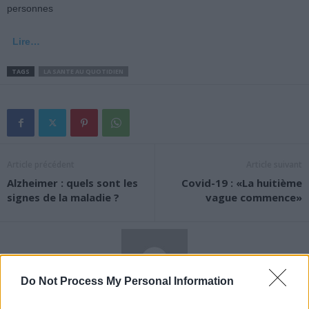
personnes
Lire…
TAGS
LA SANTE AU QUOTIDIEN
Article précédent
Article suivant
Alzheimer : quels sont les
Covid-19 : «La huitième
signes de la maladie ?
vague commence»
Do Not Process My Personal Information
News Santé