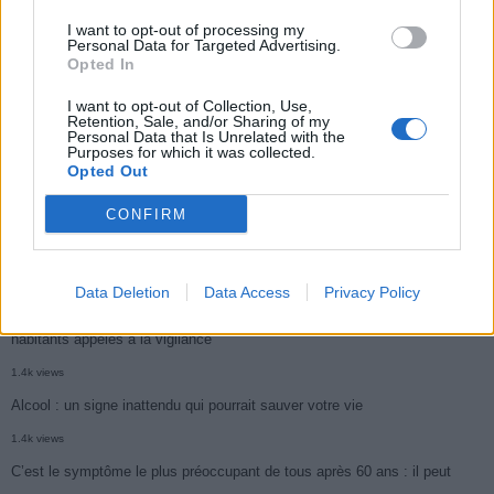
3k views
I want to opt-out of processing my
Ce cancer mortel explose chez les personnes nées après 1980 : le
Personal Data for Targeted Advertising.
Opted In
symptôme à repérer
I want to opt-out of Collection, Use,
1.9k views
Retention, Sale, and/or Sharing of my
Personal Data that Is Unrelated with the
Je suis cardiologue et voici le seul chocolat que je valide : c’est le
Purposes for which it was collected.
Opted Out
meilleur pour le cœur
1.7k views
CONFIRM
Cancer du foie : Symptômes silencieux mais vitaux à connaître
1.7k views
Data Deletion
Data Access
Privacy Policy
CARTE. Le cancer est plus mortel dans cette région qu’ailleurs : les
habitants appelés à la vigilance
1.4k views
Alcool : un signe inattendu qui pourrait sauver votre vie
1.4k views
C’est le symptôme le plus préoccupant de tous après 60 ans : il peut