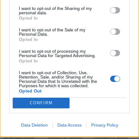
Alzheimer : les signes à ne
Cancer du pancréas : une
I want to opt-out of the Sharing of my
pas ignorer pour
hausse alarmante en
personal data.
préserver votre mémoire
France
Opted In
I want to opt-out of the Sale of my
Personal Data.
Opted In
I want to opt-out of processing my
Personal Data for Targeted Advertising.
Opted In
news
I want to opt-out of Collection, Use,
Retention, Sale, and/or Sharing of my
Personal Data that Is Unrelated with the
Purposes for which it was collected.
ARTICLES CONNEXES
PLUS DE L'AUTEUR
Opted Out
CONFIRM
Santé
Santé
Santé
Data Deletion
Data Access
Privacy Policy
Canicule : les conseils
Éclipse du 12 août :
Un chewing-gum
essentiels des
attention à la pénurie de
révolutionnaire pour
cardiologues pour
lunettes de sécurité
combattre le cancer