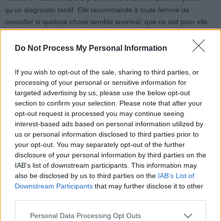
qu’un diagnostic tardif. Elle recommande à toute femme de
consulter si quelque chose semble anormal, que ce soit pour elle
ou son partenaire.
Do Not Process My Personal Information
Le principal outil de dépistage est la mammographie, une
radiographie des seins utilisant des rayons X à faible dose. Si des
If you wish to opt-out of the sale, sharing to third parties, or
anomalies sont détectées, d’autres examens comme l’échographie
processing of your personal or sensitive information for
targeted advertising by us, please use the below opt-out
ou la biopsie peuvent être réalisés.
section to confirm your selection. Please note that after your
opt-out request is processed you may continue seeing
En dehors de symptômes ou d’antécédents familiaux, toutes les
interest-based ads based on personal information utilized by
femmes de 50 ans et plus sont invitées à faire une mammographie
us or personal information disclosed to third parties prior to
tous les deux ans, dans le cadre du dépistage systématique.
your opt-out. You may separately opt-out of the further
disclosure of your personal information by third parties on the
IAB’s list of downstream participants. This information may
also be disclosed by us to third parties on the
IAB’s List of
Downstream Participants
that may further disclose it to other
third parties.
Article précédent
Article suivant
Personal Data Processing Opt Outs