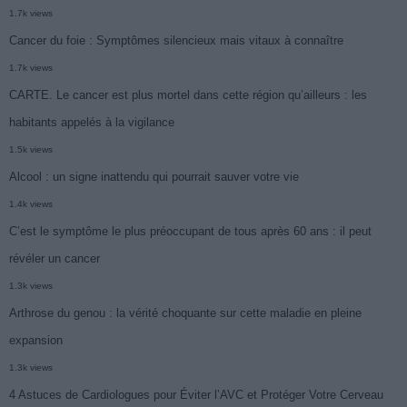
1.7k views
Cancer du foie : Symptômes silencieux mais vitaux à connaître
1.7k views
CARTE. Le cancer est plus mortel dans cette région qu’ailleurs : les
habitants appelés à la vigilance
1.5k views
Alcool : un signe inattendu qui pourrait sauver votre vie
1.4k views
C’est le symptôme le plus préoccupant de tous après 60 ans : il peut
révéler un cancer
1.3k views
Arthrose du genou : la vérité choquante sur cette maladie en pleine
expansion
1.3k views
4 Astuces de Cardiologues pour Éviter l’AVC et Protéger Votre Cerveau